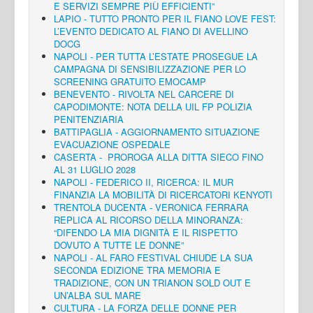
E SERVIZI SEMPRE PIÙ EFFICIENTI”
LAPIO - TUTTO PRONTO PER IL FIANO LOVE FEST:
L’EVENTO DEDICATO AL FIANO DI AVELLINO
DOCG
NAPOLI - PER TUTTA L’ESTATE PROSEGUE LA
CAMPAGNA DI SENSIBILIZZAZIONE PER LO
SCREENING GRATUITO EMOCAMP
BENEVENTO - RIVOLTA NEL CARCERE DI
CAPODIMONTE: NOTA DELLA UIL FP POLIZIA
PENITENZIARIA
BATTIPAGLIA - AGGIORNAMENTO SITUAZIONE
EVACUAZIONE OSPEDALE
CASERTA - PROROGA ALLA DITTA SIECO FINO
AL 31 LUGLIO 2028
NAPOLI - FEDERICO II, RICERCA: IL MUR
FINANZIA LA MOBILITÀ DI RICERCATORI KENYOTI
TRENTOLA DUCENTA - VERONICA FERRARA
REPLICA AL RICORSO DELLA MINORANZA:
“DIFENDO LA MIA DIGNITÀ E IL RISPETTO
DOVUTO A TUTTE LE DONNE”
NAPOLI - AL FARO FESTIVAL CHIUDE LA SUA
SECONDA EDIZIONE TRA MEMORIA E
TRADIZIONE, CON UN TRIANON SOLD OUT E
UN’ALBA SUL MARE
CULTURA - LA FORZA DELLE DONNE PER