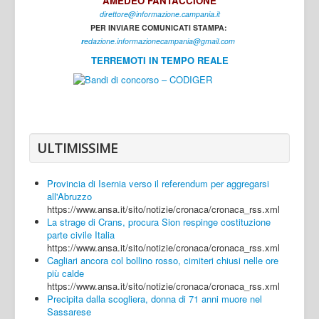
AMEDEO FANTACCIONE
direttore@informazione.campania.it
Interni
PER INVIARE COMUNICATI STAMPA:
Cultura
r
edazione.informazionecampania@gmail.com
TERREMOTI IN TEMPO REALE
Sport
Regione
Avellino
Benevento
ULTIMISSIME
Caserta
Provincia di Isernia verso il referendum per aggregarsi
Napoli
all'Abruzzo
https://www.ansa.it/sito/notizie/cronaca/cronaca_rss.xml
Salerno
La strage di Crans, procura Sion respinge costituzione
parte civile Italia
Login
https://www.ansa.it/sito/notizie/cronaca/cronaca_rss.xml
Cagliari ancora col bollino rosso, cimiteri chiusi nelle ore
più calde
https://www.ansa.it/sito/notizie/cronaca/cronaca_rss.xml
Precipita dalla scogliera, donna di 71 anni muore nel
Sassarese