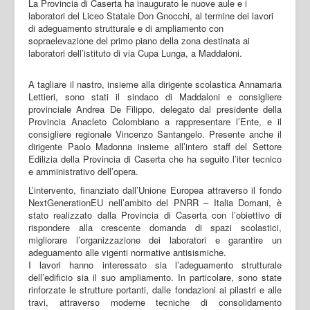
La Provincia di Caserta ha inaugurato le nuove aule e i
laboratori del Liceo Statale Don Gnocchi, al termine dei lavori
di adeguamento strutturale e di ampliamento con
sopraelevazione del primo piano della zona destinata ai
laboratori dell’istituto di via Cupa Lunga, a Maddaloni.
A tagliare il nastro, insieme alla dirigente scolastica Annamaria
Lettieri, sono stati il sindaco di Maddaloni e consigliere
provinciale Andrea De Filippo, delegato dal presidente della
Provincia Anacleto Colombiano a rappresentare l’Ente, e il
consigliere regionale Vincenzo Santangelo. Presente anche il
dirigente Paolo Madonna insieme all’intero staff del Settore
Edilizia della Provincia di Caserta che ha seguito l’iter tecnico
e amministrativo dell’opera.
L’intervento, finanziato dall’Unione Europea attraverso il fondo
NextGenerationEU nell’ambito del PNRR – Italia Domani, è
stato realizzato dalla Provincia di Caserta con l’obiettivo di
rispondere alla crescente domanda di spazi scolastici,
migliorare l’organizzazione dei laboratori e garantire un
adeguamento alle vigenti normative antisismiche.
I lavori hanno interessato sia l’adeguamento strutturale
dell’edificio sia il suo ampliamento. In particolare, sono state
rinforzate le strutture portanti, dalle fondazioni ai pilastri e alle
travi, attraverso moderne tecniche di consolidamento