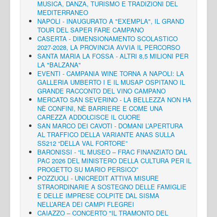
MUSICA, DANZA, TURISMO E TRADIZIONI DEL
MEDITERRANEO
NAPOLI - INAUGURATO A "EXEMPLA", IL GRAND
TOUR DEL SAPER FARE CAMPANO
CASERTA - DIMENSIONAMENTO SCOLASTICO
2027-2028, LA PROVINCIA AVVIA IL PERCORSO
SANTA MARIA LA FOSSA - ALTRI 8,5 MILIONI PER
LA "BALZANA"
EVENTI - CAMPANIA WINE TORNA A NAPOLI: LA
GALLERIA UMBERTO I E IL MUSAP OSPITANO IL
GRANDE RACCONTO DEL VINO CAMPANO
MERCATO SAN SEVERINO - LA BELLEZZA NON HA
NÈ CONFINI, NÈ BARRIERE E COME UNA
CAREZZA ADDOLCISCE IL CUORE
SAN MARCO DEI CAVOTI - DOMANI L’APERTURA
AL TRAFFICO DELLA VARIANTE ANAS SULLA
SS212 “DELLA VAL FORTORE”
BARONISSI - “IL MUSEO – FRAC FINANZIATO DAL
PAC 2026 DEL MINISTERO DELLA CULTURA PER IL
PROGETTO SU MARIO PERSICO”
POZZUOLI - UNICREDIT ATTIVA MISURE
STRAORDINARIE A SOSTEGNO DELLE FAMIGLIE
E DELLE IMPRESE COLPITE DAL SISMA
NELL’AREA DEI CAMPI FLEGREI
CAIAZZO – CONCERTO "IL TRAMONTO DEL