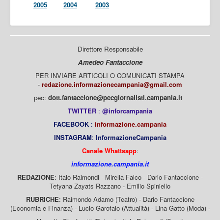
2005
2004
2003
Direttore Responsabile
Amedeo Fantaccione
PER INVIARE ARTICOLI O COMUNICATI STAMPA
-
redazione.informazionecampania@gmail.com
pec:
dott.fantaccione@pecgiornalisti.campania.it
TWITTER
:
@inforcampania
FACEBOOK
:
informazione.campania
INSTAGRAM
:
InformazioneCampania
Canale Whattsapp
:
informazione.campania.it
REDAZIONE
: Italo Raimondi - Mirella Falco - Dario Fantaccione -
Tetyana Zayats Razzano - Emilio Spiniello
RUBRICHE
: Raimondo Adamo (Teatro) - Dario Fantaccione
(Economia e Finanza) - Lucio Garofalo (Attualità) - Lina Gatto (Moda) -