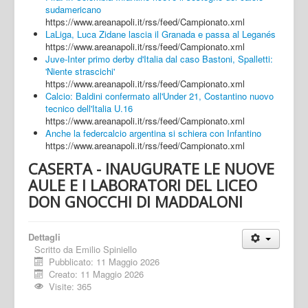
sudamericano
https://www.areanapoli.it/rss/feed/Campionato.xml
LaLiga, Luca Zidane lascia il Granada e passa al Leganés
https://www.areanapoli.it/rss/feed/Campionato.xml
Juve-Inter primo derby d'Italia dal caso Bastoni, Spalletti:
'Niente strascichi'
https://www.areanapoli.it/rss/feed/Campionato.xml
Calcio: Baldini confermato all'Under 21, Costantino nuovo
tecnico dell'Italia U.16
https://www.areanapoli.it/rss/feed/Campionato.xml
Anche la federcalcio argentina si schiera con Infantino
https://www.areanapoli.it/rss/feed/Campionato.xml
CASERTA - INAUGURATE LE NUOVE
AULE E I LABORATORI DEL LICEO
DON GNOCCHI DI MADDALONI
Dettagli
Scritto da
Emilio Spiniello
Pubblicato: 11 Maggio 2026
Creato: 11 Maggio 2026
Visite: 365