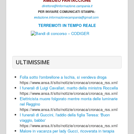
AMEDEO FANTACCIONE
direttore@informazione.campania.it
Interni
PER INVIARE COMUNICATI STAMPA:
Cultura
r
edazione.informazionecampania@gmail.com
TERREMOTI IN TEMPO REALE
Sport
Regione
Avellino
Benevento
ULTIMISSIME
Caserta
Folla sotto l'ombrellone a Ischia, si vendeva droga
Napoli
https://www.ansa.it/sito/notizie/cronaca/cronaca_rss.xml
I funerali di Luigi Cavallari, marito della ministra Roccella
Salerno
https://www.ansa.it/sito/notizie/cronaca/cronaca_rss.xml
Elettricista muore folgorato mentre monta delle luminarie
Login
nel Reggino
https://www.ansa.it/sito/notizie/cronaca/cronaca_rss.xml
I funerali di Guccini, l'addio della figlia Teresa: 'Buon
viaggio, babbo'
https://www.ansa.it/sito/notizie/cronaca/cronaca_rss.xml
Malore in vacanza per lady Gucci, ricoverata in terapia