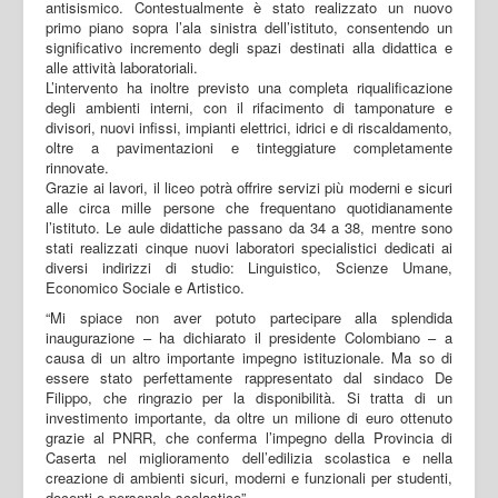
antisismico. Contestualmente è stato realizzato un nuovo
primo piano sopra l’ala sinistra dell’istituto, consentendo un
significativo incremento degli spazi destinati alla didattica e
alle attività laboratoriali.
L’intervento ha inoltre previsto una completa riqualificazione
degli ambienti interni, con il rifacimento di tamponature e
divisori, nuovi infissi, impianti elettrici, idrici e di riscaldamento,
oltre a pavimentazioni e tinteggiature completamente
rinnovate.
Grazie ai lavori, il liceo potrà offrire servizi più moderni e sicuri
alle circa mille persone che frequentano quotidianamente
l’istituto. Le aule didattiche passano da 34 a 38, mentre sono
stati realizzati cinque nuovi laboratori specialistici dedicati ai
diversi indirizzi di studio: Linguistico, Scienze Umane,
Economico Sociale e Artistico.
“Mi spiace non aver potuto partecipare alla splendida
inaugurazione – ha dichiarato il presidente Colombiano – a
causa di un altro importante impegno istituzionale. Ma so di
essere stato perfettamente rappresentato dal sindaco De
Filippo, che ringrazio per la disponibilità. Si tratta di un
investimento importante, da oltre un milione di euro ottenuto
grazie al PNRR, che conferma l’impegno della Provincia di
Caserta nel miglioramento dell’edilizia scolastica e nella
creazione di ambienti sicuri, moderni e funzionali per studenti,
docenti e personale scolastico”.