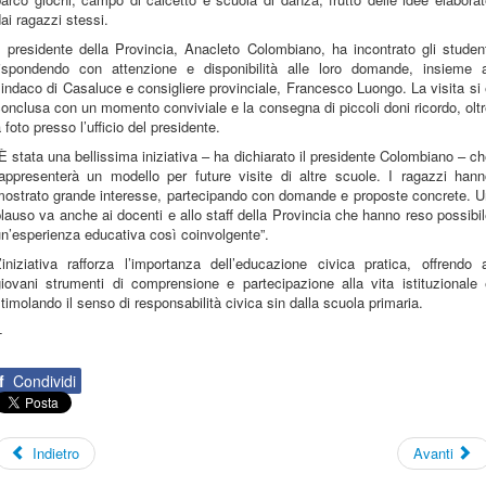
ai ragazzi stessi.
l presidente della Provincia, Anacleto Colombiano, ha incontrato gli studen
rispondendo con attenzione e disponibilità alle loro domande, insieme a
indaco di Casaluce e consigliere provinciale, Francesco Luongo. La visita si
onclusa con un momento conviviale e la consegna di piccoli doni ricordo, olt
 foto presso l’ufficio del presidente.
È stata una bellissima iniziativa – ha dichiarato il presidente Colombiano – c
rappresenterà un modello per future visite di altre scuole. I ragazzi hann
mostrato grande interesse, partecipando con domande e proposte concrete. U
lauso va anche ai docenti e allo staff della Provincia che hanno reso possibi
n’esperienza educativa così coinvolgente”.
’iniziativa rafforza l’importanza dell’educazione civica pratica, offrendo 
giovani strumenti di comprensione e partecipazione alla vita istituzionale 
timolando il senso di responsabilità civica sin dalla scuola primaria.
-
f
Condividi
Indietro
Avanti