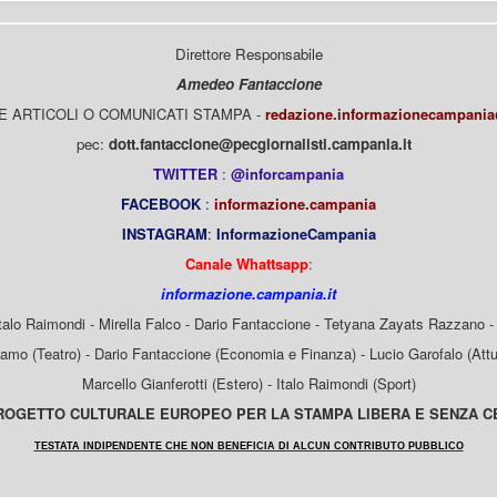
Direttore Responsabile
Amedeo Fantaccione
E ARTICOLI O COMUNICATI STAMPA -
redazione.informazionecampani
pec:
dott.fantaccione@pecgiornalisti.campania.it
TWITTER
:
@inforcampania
FACEBOOK
:
informazione.campania
INSTAGRAM
:
InformazioneCampania
Canale Whattsapp
:
informazione.campania.it
Italo Raimondi - Mirella Falco - Dario Fantaccione - Tetyana Zayats Razzano - 
mo (Teatro) - Dario Fantaccione (Economia e Finanza) - Lucio Garofalo (Attua
Marcello Gianferotti (Estero) - Italo Raimondi (Sport)
OGETTO CULTURALE EUROPEO PER LA STAMPA LIBERA E SENZA 
TESTATA INDIPENDENTE CHE NON BENEFICIA DI ALCUN CONTRIBUTO PUBBLICO