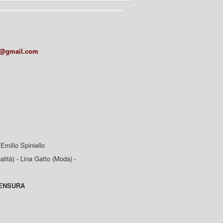
a@gmail.com
Emilio Spiniello
lità) - Lina Gatto (Moda) -
CENSURA