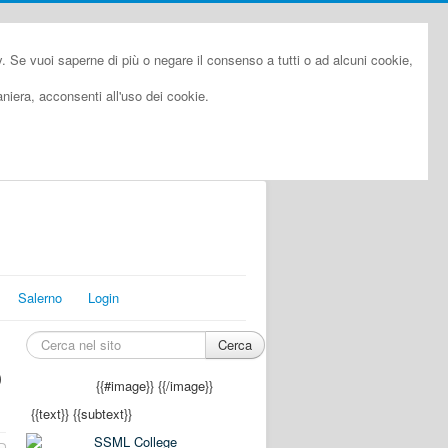
cy. Se vuoi saperne di più o negare il consenso a tutti o ad alcuni cookie,
iera, acconsenti all'uso dei cookie.
Salerno
Login
Cerca
O
{{#image}}
{{/image}}
{{text}}
{{subtext}}