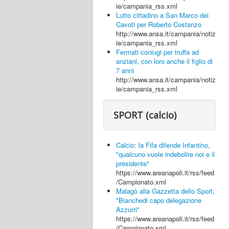
ie/campania_rss.xml
Lutto cittadino a San Marco dei
Cavoti per Roberto Costanzo
http://www.ansa.it/campania/notiz
ie/campania_rss.xml
Fermati coniugi per truffa ad
anziani, con loro anche il figlio di
7 anni
http://www.ansa.it/campania/notiz
ie/campania_rss.xml
SPORT (calcio)
Calcio: la Fifa difende Infantino,
"qualcuno vuole indebolire noi e il
presidente"
https://www.areanapoli.it/rss/feed
/Campionato.xml
Malagò alla Gazzetta dello Sport,
"Bianchedi capo delegazione
Azzurri"
https://www.areanapoli.it/rss/feed
/Campionato.xml