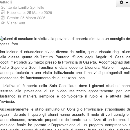
ettagli
Scritto da
Emilio Spiniello
Pubblicato: 25 Marzo 2026
Creato: 25 Marzo 2026
Visite: 408
na lezione di educazione civica diversa dal solito, quella vissuta dagli alun
ella classe quinta dell’Istituto Paritario “Suore degli Angeli” di Casaluc
ccolti mercoledì 25 marzo presso la Provincia di Caserta. Accompagnati dal
Madre Superiora Suor Faustina e dalla docente Eleonora Maiello, i ragazz
anno partecipato a una visita istituzionale che li ha visti protagonisti nel
onoscenza del funzionamento delle istituzioni locali.
’iniziativa si è aperta nella Sala Consiliare, dove i giovani studenti han
assistito alla proiezione di un video realizzato appositamente per loro
illustrando in maniera semplice e coinvolgente il ruolo e le attività dell
rovincia.
Successivamente, è stato simulato un Consiglio Provinciale straordinario de
agazzi, durante il quale gli alunni hanno assunto il ruolo di veri consiglier
anno discusso, avanzato proposte e deliberato sull’utilizzo di un terreno. 
votazione finale ha portato all’approvazione di un progetto comprensivo d
arco giochi, campo di calcetto e scuola di danza, frutto delle idee elabora