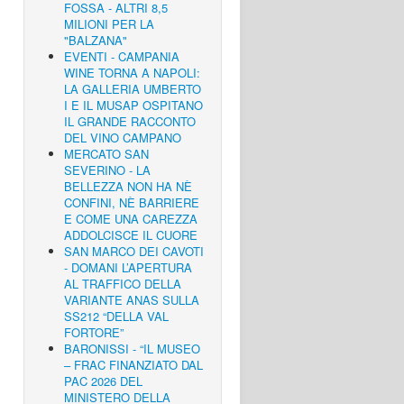
FOSSA - ALTRI 8,5
MILIONI PER LA
"BALZANA"
EVENTI - CAMPANIA
WINE TORNA A NAPOLI:
LA GALLERIA UMBERTO
I E IL MUSAP OSPITANO
IL GRANDE RACCONTO
DEL VINO CAMPANO
MERCATO SAN
SEVERINO - LA
BELLEZZA NON HA NÈ
CONFINI, NÈ BARRIERE
E COME UNA CAREZZA
ADDOLCISCE IL CUORE
SAN MARCO DEI CAVOTI
- DOMANI L’APERTURA
AL TRAFFICO DELLA
VARIANTE ANAS SULLA
SS212 “DELLA VAL
FORTORE”
BARONISSI - “IL MUSEO
– FRAC FINANZIATO DAL
PAC 2026 DEL
MINISTERO DELLA