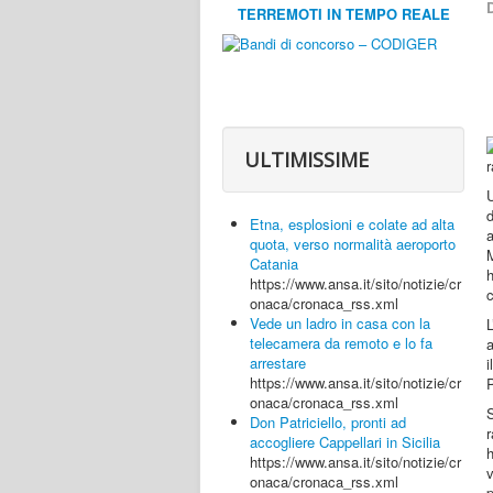
D
TERREMOTI IN TEMPO REALE
ULTIMISSIME
U
d
Etna, esplosioni e colate ad alta
a
quota, verso normalità aeroporto
Catania
h
https://www.ansa.it/sito/notizie/cr
c
onaca/cronaca_rss.xml
Vede un ladro in casa con la
L
telecamera da remoto e lo fa
arrestare
https://www.ansa.it/sito/notizie/cr
P
onaca/cronaca_rss.xml
Don Patriciello, pronti ad
r
accogliere Cappellari in Sicilia
h
https://www.ansa.it/sito/notizie/cr
onaca/cronaca_rss.xml
p