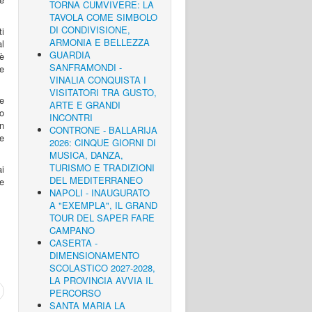
TORNA CUMVIVERE: LA
TAVOLA COME SIMBOLO
DI CONDIVISIONE,
ti
ARMONIA E BELLEZZA
l
GUARDIA
 è
SANFRAMONDI -
re
VINALIA CONQUISTA I
VISITATORI TRA GUSTO,
he
ARTE E GRANDI
o
INCONTRI
n
CONTRONE - BALLARIJA
le
2026: CINQUE GIORNI DI
MUSICA, DANZA,
TURISMO E TRADIZIONI
ai
DEL MEDITERRANEO
e
NAPOLI - INAUGURATO
A "EXEMPLA", IL GRAND
TOUR DEL SAPER FARE
CAMPANO
CASERTA -
DIMENSIONAMENTO
SCOLASTICO 2027-2028,
LA PROVINCIA AVVIA IL
PERCORSO
SANTA MARIA LA