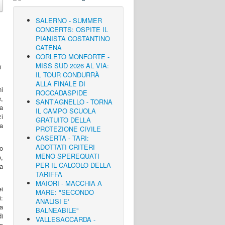
SALERNO - SUMMER
CONCERTS: OSPITE IL
PIANISTA COSTANTINO
CATENA
CORLETO MONFORTE -
MISS SUD 2026 AL VIA:
IL TOUR CONDURRÀ
ALLA FINALE DI
ni
ROCCADASPIDE
e,
SANT’AGNELLO - TORNA
la
IL CAMPO SCUOLA
i
GRATUITO DELLA
la
PROTEZIONE CIVILE
CASERTA - TARI:
ADOTTATI CRITERI
no
MENO SPEREQUATI
,
PER IL CALCOLO DELLA
a
TARIFFA
MAIORI - MACCHIA A
i
MARE: "SECONDO
i:
ANALISI E'
La
BALNEABILE"
i
VALLESACCARDA -
te