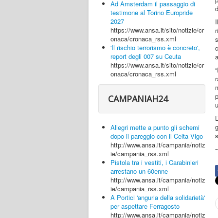
Ad Amsterdam il passaggio di
d
testimone al Torino Europride
2027
I
https://www.ansa.it/sito/notizie/cr
onaca/cronaca_rss.xml
s
'Il rischio terrorismo è concreto',
c
report degli 007 su Ceuta
a
https://www.ansa.it/sito/notizie/cr
“
onaca/cronaca_rss.xml
p
CAMPANIAH24
u
L
Allegri mette a punto gli schemi
s
dopo il pareggio con il Celta Vigo
http://www.ansa.it/campania/notiz
-
ie/campania_rss.xml
Pistola tra i vestiti, i Carabinieri
arrestano un 60enne
http://www.ansa.it/campania/notiz
ie/campania_rss.xml
A Portici 'anguria della solidarietà'
per aspettare Ferragosto
http://www.ansa.it/campania/notiz