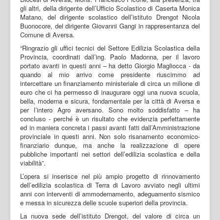
gli altri, della dirigente dell’Ufficio Scolastico di Caserta Monica
Matano, del dirigente scolastico dell’istituto Drengot Nicola
Buonocore, del dirigente Giovanni Gangi in rappresentanza del
Comune di Aversa.
“Ringrazio gli uffici tecnici del Settore Edilizia Scolastica della
Provincia, coordinati dall’ing. Paolo Madonna, per il lavoro
portato avanti in questi anni – ha detto Giorgio Magliocca - da
quando al mio arrivo come presidente riuscimmo ad
intercettare un finanziamento ministeriale di circa un milione di
euro che ci ha permesso di inaugurare oggi una nuova scuola,
bella, moderna e sicura, fondamentale per la città di Aversa e
per l’intero Agro aversano. Sono molto soddisfatto – ha
concluso - perché è un risultato che evidenzia perfettamente
ed in maniera concreta i passi avanti fatti dall’Amministrazione
provinciale in questi anni. Non solo risanamento economico-
finanziario dunque, ma anche la realizzazione di opere
pubbliche importanti nei settori dell’edilizia scolastica e della
viabilità”.
L’opera si inserisce nel più ampio progetto di rinnovamento
dell’edilizia scolastica di Terra di Lavoro avviato negli ultimi
anni con interventi di ammodernamento, adeguamento sismico
e messa in sicurezza delle scuole superiori della provincia.
La nuova sede dell’istituto Drengot, del valore di circa un