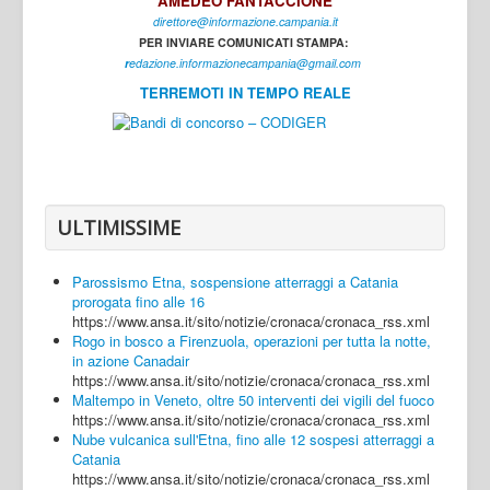
AMEDEO FANTACCIONE
direttore@informazione.campania.it
Interni
PER INVIARE COMUNICATI STAMPA:
Cultura
r
edazione.informazionecampania@gmail.com
TERREMOTI IN TEMPO REALE
Sport
Regione
Avellino
Benevento
ULTIMISSIME
Caserta
Parossismo Etna, sospensione atterraggi a Catania
Napoli
prorogata fino alle 16
https://www.ansa.it/sito/notizie/cronaca/cronaca_rss.xml
Salerno
Rogo in bosco a Firenzuola, operazioni per tutta la notte,
in azione Canadair
Login
https://www.ansa.it/sito/notizie/cronaca/cronaca_rss.xml
Maltempo in Veneto, oltre 50 interventi dei vigili del fuoco
https://www.ansa.it/sito/notizie/cronaca/cronaca_rss.xml
Nube vulcanica sull'Etna, fino alle 12 sospesi atterraggi a
Catania
https://www.ansa.it/sito/notizie/cronaca/cronaca_rss.xml