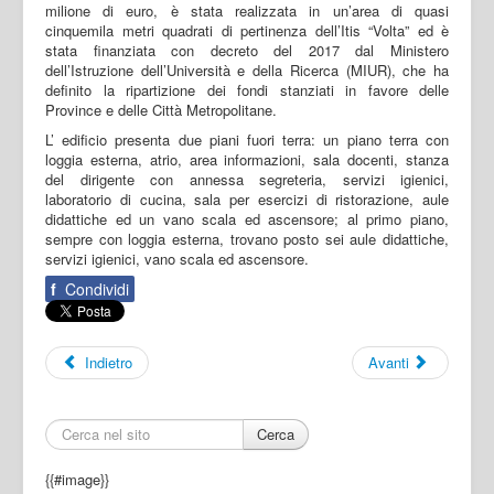
milione di euro, è stata realizzata in un’area di quasi
cinquemila metri quadrati di pertinenza dell’Itis “Volta” ed è
stata finanziata con decreto del 2017 dal Ministero
dell’Istruzione dell’Università e della Ricerca (MIUR), che ha
definito la ripartizione dei fondi stanziati in favore delle
Province e delle Città Metropolitane.
L’ edificio presenta due piani fuori terra: un piano terra con
loggia esterna, atrio, area informazioni, sala docenti, stanza
del dirigente con annessa segreteria, servizi igienici,
laboratorio di cucina, sala per esercizi di ristorazione, aule
didattiche ed un vano scala ed ascensore; al primo piano,
sempre con loggia esterna, trovano posto sei aule didattiche,
servizi igienici, vano scala ed ascensore.
f
Condividi
Indietro
Avanti
Cerca
{{#image}}