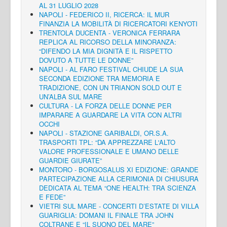
AL 31 LUGLIO 2028
NAPOLI - FEDERICO II, RICERCA: IL MUR
FINANZIA LA MOBILITÀ DI RICERCATORI KENYOTI
TRENTOLA DUCENTA - VERONICA FERRARA
REPLICA AL RICORSO DELLA MINORANZA:
“DIFENDO LA MIA DIGNITÀ E IL RISPETTO
DOVUTO A TUTTE LE DONNE”
NAPOLI - AL FARO FESTIVAL CHIUDE LA SUA
SECONDA EDIZIONE TRA MEMORIA E
TRADIZIONE, CON UN TRIANON SOLD OUT E
UN’ALBA SUL MARE
CULTURA - LA FORZA DELLE DONNE PER
IMPARARE A GUARDARE LA VITA CON ALTRI
OCCHI
NAPOLI - STAZIONE GARIBALDI, OR.S.A.
TRASPORTI TPL: “DA APPREZZARE L'ALTO
VALORE PROFESSIONALE E UMANO DELLE
GUARDIE GIURATE”
MONTORO - BORGOSALUS XI EDIZIONE: GRANDE
PARTECIPAZIONE ALLA CERIMONIA DI CHIUSURA
DEDICATA AL TEMA “ONE HEALTH: TRA SCIENZA
E FEDE”
VIETRI SUL MARE - CONCERTI D’ESTATE DI VILLA
GUARIGLIA: DOMANI IL FINALE TRA JOHN
COLTRANE E “IL SUONO DEL MARE”