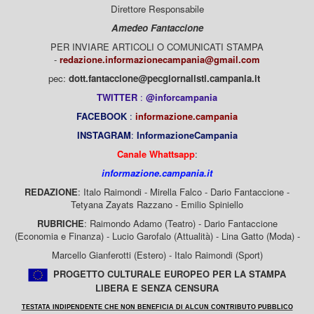
Direttore Responsabile
Amedeo Fantaccione
PER INVIARE ARTICOLI O COMUNICATI STAMPA
-
redazione.informazionecampania@gmail.com
pec:
dott.fantaccione@pecgiornalisti.campania.it
TWITTER
:
@inforcampania
FACEBOOK
:
informazione.campania
INSTAGRAM
:
InformazioneCampania
Canale Whattsapp
:
informazione.campania.it
REDAZIONE
: Italo Raimondi - Mirella Falco - Dario Fantaccione -
Tetyana Zayats Razzano - Emilio Spiniello
RUBRICHE
: Raimondo Adamo (Teatro) - Dario Fantaccione
(Economia e Finanza) - Lucio Garofalo (Attualità) - Lina Gatto (Moda) -
Marcello Gianferotti (Estero) - Italo Raimondi (Sport)
PROGETTO CULTURALE EUROPEO PER LA STAMPA
LIBERA E SENZA CENSURA
TESTATA INDIPENDENTE CHE NON BENEFICIA DI ALCUN CONTRIBUTO PUBBLICO