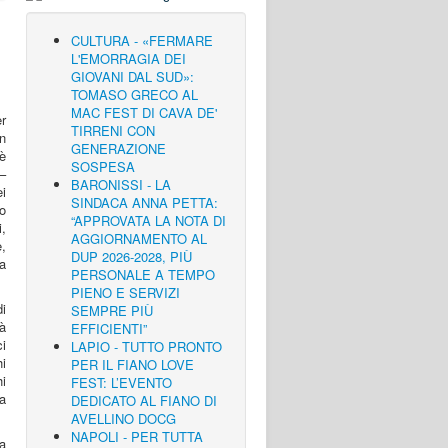
CULTURA - «FERMARE
L'EMORRAGIA DEI
GIOVANI DAL SUD»:
TOMASO GRECO AL
MAC FEST DI CAVA DE'
r
TIRRENI CON
n
GENERAZIONE
 è
SOSPESA
–
BARONISSI - LA
ei
SINDACA ANNA PETTA:
so
“APPROVATA LA NOTA DI
,
AGGIORNAMENTO AL
,
DUP 2026-2028, PIÙ
la
PERSONALE A TEMPO
PIENO E SERVIZI
i
SEMPRE PIÙ
rà
EFFICIENTI”
ci
LAPIO - TUTTO PRONTO
hi
PER IL FIANO LOVE
hi
FEST: L’EVENTO
a
DEDICATO AL FIANO DI
AVELLINO DOCG
NAPOLI - PER TUTTA
na