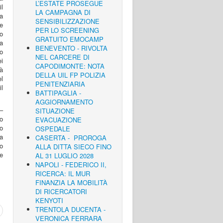
L’ESTATE PROSEGUE
il
LA CAMPAGNA DI
a
SENSIBILIZZAZIONE
ne
PER LO SCREENING
o
GRATUITO EMOCAMP
a
BENEVENTO - RIVOLTA
to
NEL CARCERE DI
ei
CAPODIMONTE: NOTA
rà
DELLA UIL FP POLIZIA
el
PENITENZIARIA
il
BATTIPAGLIA -
AGGIORNAMENTO
–
SITUAZIONE
o
EVACUAZIONE
o
OSPEDALE
a
CASERTA - PROROGA
io
ALLA DITTA SIECO FINO
e
AL 31 LUGLIO 2028
NAPOLI - FEDERICO II,
RICERCA: IL MUR
FINANZIA LA MOBILITÀ
DI RICERCATORI
KENYOTI
TRENTOLA DUCENTA -
VERONICA FERRARA