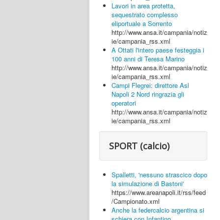
Lavori in area protetta,
sequestrato complesso
eliportuale a Sorrento
http://www.ansa.it/campania/notiz
ie/campania_rss.xml
A Ottati l'intero paese festeggia i
100 anni di Teresa Marino
http://www.ansa.it/campania/notiz
ie/campania_rss.xml
Campi Flegrei: direttore Asl
Napoli 2 Nord ringrazia gli
operatori
http://www.ansa.it/campania/notiz
ie/campania_rss.xml
SPORT (calcio)
Spalletti, 'nessuno strascico dopo
la simulazione di Bastoni'
https://www.areanapoli.it/rss/feed
/Campionato.xml
Anche la federcalcio argentina si
schiera con Infantino