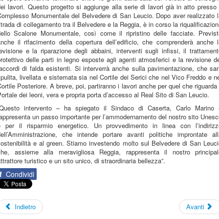
ei lavori. Questo progetto si aggiunge alla serie di lavori già in atto presso 
Complesso Monumentale del Belvedere di San Leucio. Dopo aver realizzato l
trada di collegamento tra il Belvedere e la Reggia, è in corso la riqualificazio
dello Scalone Monumentale, così come il ripristino delle facciate. Previst
anche il rifacimento della copertura dell’edificio, che comprenderà anche l
evisione e la riparazione degli abbaini, interventi sugli infissi, il trattamen
rotettivo delle parti in legno esposte agli agenti atmosferici e la revisione d
accordi di falda esistenti. Si interverrà anche sulla pavimentazione, che sa
ipulita, livellata e sistemata sia nel Cortile dei Serici che nel Vico Freddo e n
ortile Posteriore. A breve, poi, partiranno i lavori anche per quel che riguarda 
ortale dei leoni, vera e propria porta d’accesso al Real Sito di San Leucio.
“Questo intervento – ha spiegato il Sindaco di Caserta, Carlo Marino 
rappresenta un passo importante per l’ammodernamento del nostro sito Unesc
e per il risparmio energetico. Un provvedimento in linea con l’indirizz
dell’Amministrazione, che intende portare avanti politiche improntate all
ostenibilità e al green. Stiamo investendo molto sul Belvedere di San Leuc
che, assieme alla meravigliosa Reggia, rappresenta il nostro principal
ttrattore turistico e un sito unico, di straordinaria bellezza”.
f
Condividi
Indietro
Avanti