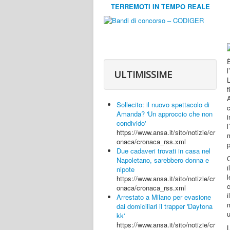
TERREMOTI IN TEMPO REALE
ULTIMISSIME
L
A
Sollecito: il nuovo spettacolo di
c
Amanda? 'Un approccio che non
condivido'
https://www.ansa.it/sito/notizie/cr
m
onaca/cronaca_rss.xml
p
Due cadaveri trovati in casa nel
Napoletano, sarebbero donna e
i
nipote
l
https://www.ansa.it/sito/notizie/cr
c
onaca/cronaca_rss.xml
i
Arrestato a Milano per evasione
dai domiciliari il trapper 'Daytona
u
kk'
https://www.ansa.it/sito/notizie/cr
L