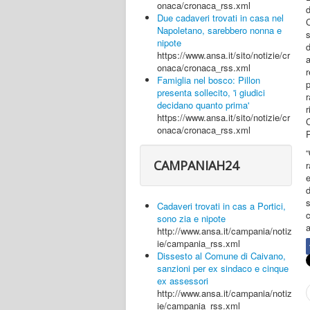
onaca/cronaca_rss.xml
d
Due cadaveri trovati in casa nel
Napoletano, sarebbero nonna e
s
nipote
https://www.ansa.it/sito/notizie/cr
onaca/cronaca_rss.xml
r
Famiglia nel bosco: Pillon
p
presenta sollecito, 'i giudici
r
decidano quanto prima'
r
https://www.ansa.it/sito/notizie/cr
C
onaca/cronaca_rss.xml
P
CAMPANIAH24
s
Cadaveri trovati in cas a Portici,
sono zia e nipote
a
http://www.ansa.it/campania/notiz
ie/campania_rss.xml
Dissesto al Comune di Caivano,
sanzioni per ex sindaco e cinque
ex assessori
http://www.ansa.it/campania/notiz
ie/campania_rss.xml