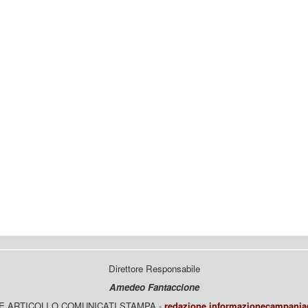
Direttore Responsabile
Amedeo Fantaccione
E ARTICOLI O COMUNICATI STAMPA -
redazione.informazionecampani