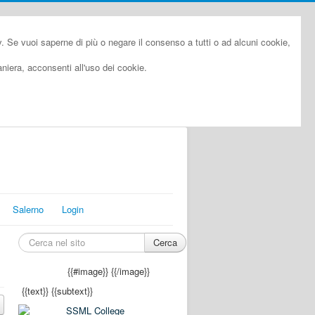
cy. Se vuoi saperne di più o negare il consenso a tutti o ad alcuni cookie,
iera, acconsenti all'uso dei cookie.
Salerno
Login
Cerca
{{#image}}
{{/image}}
{{text}}
{{subtext}}