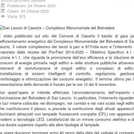
Scritto da
Emilio Spiniello
Pubblicato: 24 Ottobre 2023
Creato: 24 Ottobre 2023
Visite: 872
È stato pubblicato sul sito del Comune di Caserta il bando di gara pe
l’efficientamento energetico del Complesso Monumentale del Belvedere di Sa
eucio. Il valore complessivo dei lavori è pari a 977mila euro e l’intervento
finanziato dalle risorse del Por-Fesr 2014-2020 – Obiettivo Specifico 4.1 
zione 4.1.1, che riguarda la promozione dell’eco efficienza e la riduzione d
onsumi di energia primaria negli edifici e nelle strutture pubbliche attraver
interventi di ristrutturazione di singoli edifici o complessi di edifici
l’installazione di sistemi intelligenti di controllo, regolazione, gestione
onitoraggio e ottimizzazione dei consumi energetici. Il termine ultimo per 
resentazione delle domande è fissato per le ore 12 del 6 novembre.
Con quest’opera si intende effettuare l’ammodernamento dell’impianto d
lluminazione del Belvedere di San Leucio. In particolare, l’intervento riguarde
e luci interne collocate nei disimpegni, nei corridoi e nei vani scala negli edifi
he costituiscono il plesso, e prevede la sostituzione degli attuali apparecc
lluminanti attrezzati con lampade fluorescenti compatte (CFL) con apparecc
moderni a tecnologia LED, caratterizzati da un minore consumo elettrico e d
na durata superiore rispetto alle altre tipologie di lampade.
e opere dovranno terminare entro 45 giorni dalla data del verbale di conseg