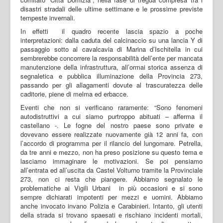
disastri stradali delle ultime settimane e le prossime previste
tempeste invernali.
In effetti il quadro recente lascia spazio a poche
interpretazioni: dalla caduta del calcinaccio su una lancia Y di
passaggio sotto al cavalcavia di Marina d’Ischitella in cui
sembrerebbe concorrere la responsabilità dell’ente per mancata
manutenzione della infrastruttura, all’ormai storica assenza di
segnaletica e pubblica illuminazione della Provincia 273,
passando per gli allagamenti dovute al trascuratezza delle
caditorie, piene di melma ed erbacce.
Eventi che non si verificano raramente: “Sono fenomeni
autodistruttivi a cui siamo purtroppo abituati – afferma il
castellano -. Le fogne del nostro paese sono private e
dovevano essere realizzate nuovamente già 12 anni fa, con
l’accordo di programma per il rilancio del lungomare. Petrella,
da tre anni e mezzo, non ha preso posizione su questo tema e
lasciamo immaginare le motivazioni. Se poi pensiamo
all’entrata ed all’uscita da Castel Volturno tramite la Provinciale
273, non ci resta che piangere. Abbiamo segnalato le
problematiche ai Vigili Urbani in più occasioni e si sono
sempre dichiarati impotenti per mezzi e uomini. Abbiamo
anche invocato invano Polizia e Carabinieri. Intanto, gli utenti
della strada si trovano spaesati e rischiano incidenti mortali,