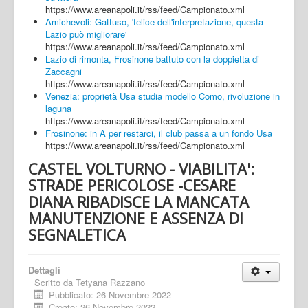
https://www.areanapoli.it/rss/feed/Campionato.xml
Amichevoli: Gattuso, 'felice dell'interpretazione, questa
Lazio può migliorare'
https://www.areanapoli.it/rss/feed/Campionato.xml
Lazio di rimonta, Frosinone battuto con la doppietta di
Zaccagni
https://www.areanapoli.it/rss/feed/Campionato.xml
Venezia: proprietà Usa studia modello Como, rivoluzione in
laguna
https://www.areanapoli.it/rss/feed/Campionato.xml
Frosinone: in A per restarci, il club passa a un fondo Usa
https://www.areanapoli.it/rss/feed/Campionato.xml
CASTEL VOLTURNO - VIABILITA':
STRADE PERICOLOSE -CESARE
DIANA RIBADISCE LA MANCATA
MANUTENZIONE E ASSENZA DI
SEGNALETICA
Dettagli
Scritto da
Tetyana Razzano
Pubblicato: 26 Novembre 2022
Creato: 26 Novembre 2022