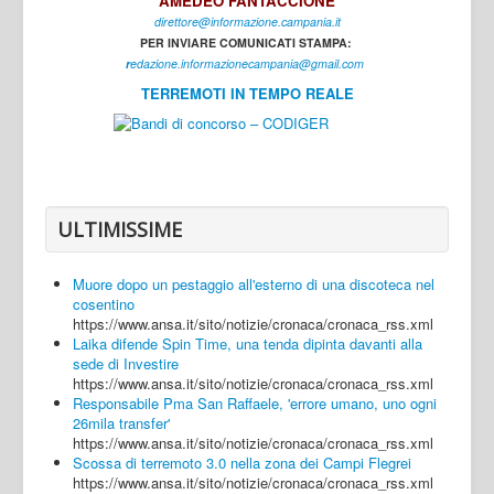
AMEDEO FANTACCIONE
direttore@informazione.campania.it
Interni
PER INVIARE COMUNICATI STAMPA:
Cultura
r
edazione.informazionecampania@gmail.com
TERREMOTI IN TEMPO REALE
Sport
Regione
Avellino
Benevento
ULTIMISSIME
Caserta
Muore dopo un pestaggio all'esterno di una discoteca nel
Napoli
cosentino
https://www.ansa.it/sito/notizie/cronaca/cronaca_rss.xml
Salerno
Laika difende Spin Time, una tenda dipinta davanti alla
sede di Investire
Login
https://www.ansa.it/sito/notizie/cronaca/cronaca_rss.xml
Responsabile Pma San Raffaele, 'errore umano, uno ogni
26mila transfer'
https://www.ansa.it/sito/notizie/cronaca/cronaca_rss.xml
Scossa di terremoto 3.0 nella zona dei Campi Flegrei
https://www.ansa.it/sito/notizie/cronaca/cronaca_rss.xml