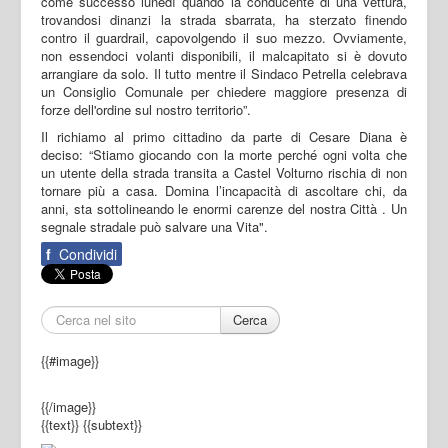
come successo lunedì quando la conducente di una vettura,
trovandosi dinanzi la strada sbarrata, ha sterzato finendo
contro il guardrail, capovolgendo il suo mezzo. Ovviamente,
non essendoci volanti disponibili, il malcapitato si è dovuto
arrangiare da solo. Il tutto mentre il Sindaco Petrella celebrava
un Consiglio Comunale per chiedere maggiore presenza di
forze dell'ordine sul nostro territorio”.
Il richiamo al primo cittadino da parte di Cesare Diana è
deciso: “Stiamo giocando con la morte perché ogni volta che
un utente della strada transita a Castel Volturno rischia di non
tornare più a casa. Domina l’incapacità di ascoltare chi, da
anni, sta sottolineando le enormi carenze del nostra Città . Un
segnale stradale può salvare una Vita".
f
Condividi
Cerca
{{#image}}
{{/image}}
{{text}}
{{subtext}}