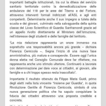
importanti battaglie istituzionali, tra cui la difesa del servizio
sanitario territoriale contro la demedicalizzazione delle
ambulanze del 118 per le aree del Titerno e del Fortore,
attraverso interventi formali indirizzati all’ASL e agli enti
competenti. Determinante anche il suo impegno a tutela della
scuola e dei giovani, culminato nella salvaguardia della quinta
classe del Liceo Scientifico di Guardia Sanframondi grazie ad
un appello rivolto direttamente al Ministero dell’Istruzione,
nell’interesse degli studenti e delle famiglie del territorio.
“La mia rielezione rappresenta un onore immenso ma
soprattutto una responsabilità ancora più grande – dichiara
Fiorenza Ceniccola –. Segna l’inizio di una nuova fase
amministrativa, più matura e consapevole. Essere oggi l’unica
donna eletta nel Consiglio Comunale deve far riflettere, ma
rappresenta anche uno stimolo ulteriore. Continuerò a lavorare
con determinazione per dare voce ai cittadini, ai giovani, alle
famiglie e a chi troppo spesso resta inascoltato”.
Importante il risultato ottenuto da Filippo Maria Guidi, primo
degli eletti nella lista vincente “Insieme per Guardia”, in quota
Rivoluzione Gentile di Fiorenza Ceniccola, simbolo di una
nuova generazione politica che ha saputo conquistare la
fiducia dei cittadini attraverso una proposta credibile e
concreta.