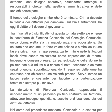
cittadina, con deleghe operative, assessorati strategici e
responsabilità dirette nella gestione amministrativa e delle
società partecipate.
Il tempo delle deleghe simboliche è terminato. Chi ha ricevuto
la fiducia dei cittadini per cambiare Guardia Sanframondi ha
oggi il diritto e il dovere di governarla.
Tra i risultati più significativi di questa tornata elettorale emerge
la riconferma di Fiorenza Ceniccola nel Consiglio Comunale,
unica donna eletta sia tra maggioranza che opposizione. Un
risultato che assume un forte valore politico e simbolico in una
fase storica in cui la rappresentanza femminile nelle istituzioni
locali deve essere valorizzata come espressione di merito,
impegno e consenso reale. La partecipazione delle donne in
politica non può ridursi alla ricerca di nomi necessari a colmare
spazi o quote, soprattutto quando il responso delle urne ha
espresso con chiarezza una volontà precisa. Serve invece un
lavoro serio e costante per favorire una partecipazione
femminile sempre più incisiva.
La rielezione di Fiorenza Ceniccola rappresenta il
riconoscimento di un percorso politico costruito sul territorio,
attraverso impegno quotidiano, ascolto e difesa concreta dei
diritti dei cittadini.
Nel corso del precedente mandato, Ceniccola si è distinta per