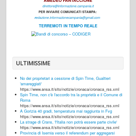
AMEDEO FANTACCIONE
direttore@informazione.campania.it
Interni
PER INVIARE COMUNICATI STAMPA:
Cultura
r
edazione.informazionecampania@gmail.com
TERREMOTI IN TEMPO REALE
Sport
Regione
Avellino
Benevento
ULTIMISSIME
Caserta
No dei proprietari a cessione di Spin Time, Gualtieri
Napoli
'amareggiati'
https://www.ansa.it/sito/notizie/cronaca/cronaca_rss.xml
Salerno
Spin Time, non c'è l'accordo tra la proprietà e il Comune di
Roma
Login
https://www.ansa.it/sito/notizie/cronaca/cronaca_rss.xml
A Gorizia 40 gradi, temperatura mai raggiunta in Fvg
https://www.ansa.it/sito/notizie/cronaca/cronaca_rss.xml
La strage di Crans, 'l'Italia non potrà essere parte civile'
https://www.ansa.it/sito/notizie/cronaca/cronaca_rss.xml
Provincia di Isernia verso il referendum per aggregarsi