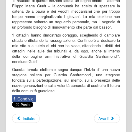
“Il risultato di queste elezioni lascia un segno chiaro – afferma
Filippo Maria Guidi – la comunità ha scelto di spezzare la
catena della paura e dei vecchi meccanismi che per troppo
tempo hanno marginalizzato i giovani. La mia elezione non
rappresenta soltanto un traguardo personale, ma il segnale di
un profondo bisogno di rinnovamento che parte dal basso”.
“I cittadini hanno dimostrato coraggio, scegliendo di cambiare
strada e rifiutando la rassegnazione. Continuerò a dedicare la
mia vita alla tutela di chi non ha voce, difendendo i diritti dei
cittadini nelle aule dei tribunali e, da oggi, anche all’interno
della compagine amministrativa di Guardia Sanframondi”,
conclude Guidi.
Questa tornata elettorale segna dunque l’inizio di una nuova
stagione politica per Guardia Sanframondi, una stagione
fondata sulla partecipazione, sul merito, sulla presenza delle
nuove generazioni e sulla volontà concreta di costruire il futuro
della comunità guardiese.
f
Condividi
Indietro
Avanti