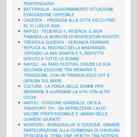
PENITENZIARIA
BATTIPAGLIA - AGGIORNAMENTO SITUAZIONE
EVACUAZIONE OSPEDALE
CASERTA - PROROGA ALLA DITTA SIECO FINO
AL 31 LUGLIO 2028
NAPOLI - FEDERICO II, RICERCA: IL MUR
FINANZIA LA MOBILITÀ DI RICERCATORI KENYOTI
TRENTOLA DUCENTA - VERONICA FERRARA
REPLICA AL RICORSO DELLA MINORANZA:
“DIFENDO LA MIA DIGNITÀ E IL RISPETTO
DOVUTO A TUTTE LE DONNE”
NAPOLI - AL FARO FESTIVAL CHIUDE LA SUA
SECONDA EDIZIONE TRA MEMORIA E
TRADIZIONE, CON UN TRIANON SOLD OUT E
UN’ALBA SUL MARE
CULTURA - LA FORZA DELLE DONNE PER
IMPARARE A GUARDARE LA VITA CON ALTRI
OCCHI
NAPOLI - STAZIONE GARIBALDI, OR.S.A.
TRASPORTI TPL: “DA APPREZZARE L'ALTO
VALORE PROFESSIONALE E UMANO DELLE
GUARDIE GIURATE”
MONTORO - BORGOSALUS XI EDIZIONE: GRANDE
PARTECIPAZIONE ALLA CERIMONIA DI CHIUSURA
DEDICATA AL TEMA “ONE HEALTH: TRA SCIENZA