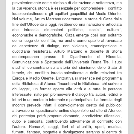
prevalentemente come simbolo di distruzione e sofferenza, ma
la cui vicenda storica è essenziale per comprendere il conflitto
israelopalestinese e gli equilibri geopolitici del Medio Oriente.
Nel volume, Arturo Marzano ricostruisce la storia di Gaza dalla
fine dell’Ottocento a oggi, restituendo una narrazione articolata
che intreccia dimensioni politiche, sociali, culturali,
economiche e demografiche. Gaza emerge così non soltanto
come luogo del conflitto, ma anche come spazio attraversato
da esperienze di dialogo, non violenza, emancipazione e
quotidiana resistenza. Arturo Marzano è docente di Storia
contemporanea presso il Dipartimento di Filosofia,
Comunicazione e Spettacolo dell’Università Roma Tre. I suoi
studi si concentrano sulla storia del sionismo, dello Stato di
Israele, del conflitto israelo-palestinese e delle relazioni tra
Europa e Medio Oriente. L’iniziativa si inserisce nel programma
della Biblioteca di Ateneo “Incontrarsi in Biblioteca: chi scrive e
chi legge”, un format aperto alla città e a tutte le persone
interessate, nato per promuovere il dialogo tra autori, lettrici e
lettori in un contesto informale e partecipativo. La formula degli
incontri prevede infatti il coinvolgimento diretto del pubblico:
attraverso un questionario online disponibile sul sito di Ateneo,
chi partecipa potrà proporre domande, condividere riflessioni,
dubbi e curiosità, contribuendo attivamente al confronto con
l’autore. Romanzi, saggi, libri di attualità, sport, musica,
fumetti, fantasy, biografie e divulgazione saranno al centro di