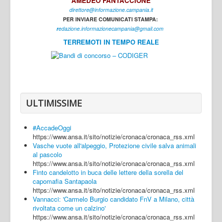
AMEDEO FANTACCIONE
direttore@informazione.campania.it
Interni
PER INVIARE COMUNICATI STAMPA:
Cultura
r
edazione.informazionecampania@gmail.com
TERREMOTI IN TEMPO REALE
Sport
Regione
Avellino
Benevento
ULTIMISSIME
Caserta
#AccadeOggi
Napoli
https://www.ansa.it/sito/notizie/cronaca/cronaca_rss.xml
Vasche vuote all'alpeggio, Protezione civile salva animali
Salerno
al pascolo
https://www.ansa.it/sito/notizie/cronaca/cronaca_rss.xml
Login
Finto candelotto in buca delle lettere della sorella del
capomafia Santapaola
https://www.ansa.it/sito/notizie/cronaca/cronaca_rss.xml
Vannacci: 'Carmelo Burgio candidato FnV a Milano, città
rivoltata come un calzino'
https://www.ansa.it/sito/notizie/cronaca/cronaca_rss.xml