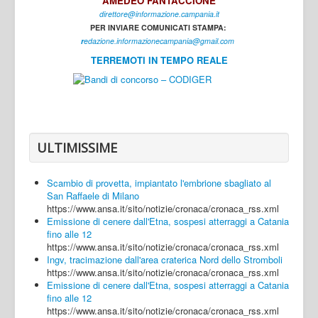
AMEDEO FANTACCIONE
direttore@informazione.campania.it
Interni
PER INVIARE COMUNICATI STAMPA:
Cultura
r
edazione.informazionecampania@gmail.com
TERREMOTI IN TEMPO REALE
Sport
Regione
Avellino
Benevento
ULTIMISSIME
Caserta
Scambio di provetta, impiantato l'embrione sbagliato al
Napoli
San Raffaele di Milano
https://www.ansa.it/sito/notizie/cronaca/cronaca_rss.xml
Salerno
Emissione di cenere dall'Etna, sospesi atterraggi a Catania
fino alle 12
Login
https://www.ansa.it/sito/notizie/cronaca/cronaca_rss.xml
Ingv, tracimazione dall'area craterica Nord dello Stromboli
https://www.ansa.it/sito/notizie/cronaca/cronaca_rss.xml
Emissione di cenere dall'Etna, sospesi atterraggi a Catania
fino alle 12
https://www.ansa.it/sito/notizie/cronaca/cronaca_rss.xml