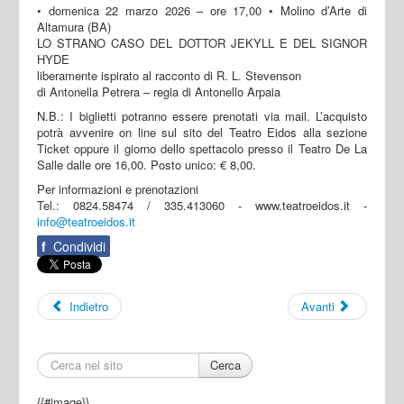
• domenica 22 marzo 2026 – ore 17,00 • Molino d’Arte di
Altamura (BA)
LO STRANO CASO DEL DOTTOR JEKYLL E DEL SIGNOR
HYDE
liberamente ispirato al racconto di R. L. Stevenson
di Antonella Petrera – regia di Antonello Arpaia
N.B.: I biglietti potranno essere prenotati via mail. L’acquisto
potrà avvenire on line sul sito del Teatro Eidos alla sezione
Ticket oppure il giorno dello spettacolo presso il Teatro De La
Salle dalle ore 16,00. Posto unico: € 8,00.
Per informazioni e prenotazioni
Tel.: 0824.58474 / 335.413060 - www.teatroeidos.it -
info@teatroeidos.it
f
Condividi
Indietro
Avanti
Cerca
{{#image}}