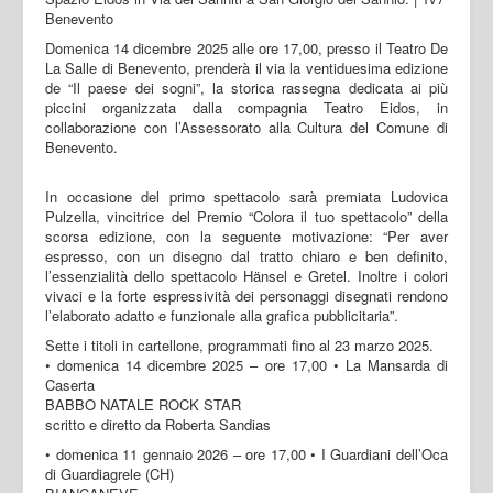
Domenica 14 dicembre 2025 alle ore 17,00, presso il Teatro De
La Salle di Benevento, prenderà il via la ventiduesima edizione
de “Il paese dei sogni”, la storica rassegna dedicata ai più
piccini organizzata dalla compagnia Teatro Eidos, in
collaborazione con l’Assessorato alla Cultura del Comune di
Benevento.
In occasione del primo spettacolo sarà premiata Ludovica
Pulzella, vincitrice del Premio “Colora il tuo spettacolo” della
scorsa edizione, con la seguente motivazione: “Per aver
espresso, con un disegno dal tratto chiaro e ben definito,
l’essenzialità dello spettacolo Hänsel e Gretel. Inoltre i colori
vivaci e la forte espressività dei personaggi disegnati rendono
l’elaborato adatto e funzionale alla grafica pubblicitaria”.
Sette i titoli in cartellone, programmati fino al 23 marzo 2025.
• domenica 14 dicembre 2025 – ore 17,00 • La Mansarda di
Caserta
BABBO NATALE ROCK STAR
scritto e diretto da Roberta Sandias
• domenica 11 gennaio 2026 – ore 17,00 • I Guardiani dell’Oca
di Guardiagrele (CH)