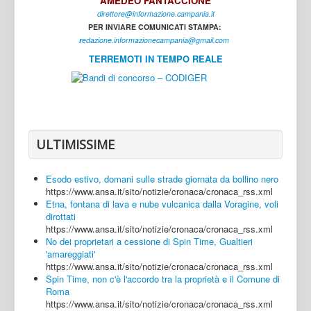
AMEDEO FANTACCIONE
direttore@informazione.campania.it
Interni
PER INVIARE COMUNICATI STAMPA:
Cultura
r
edazione.informazionecampania@gmail.com
TERREMOTI IN TEMPO REALE
Sport
Regione
Avellino
Benevento
ULTIMISSIME
Caserta
Esodo estivo, domani sulle strade giornata da bollino nero
Napoli
https://www.ansa.it/sito/notizie/cronaca/cronaca_rss.xml
Etna, fontana di lava e nube vulcanica dalla Voragine, voli
Salerno
dirottati
https://www.ansa.it/sito/notizie/cronaca/cronaca_rss.xml
Login
No dei proprietari a cessione di Spin Time, Gualtieri
'amareggiati'
https://www.ansa.it/sito/notizie/cronaca/cronaca_rss.xml
Spin Time, non c'è l'accordo tra la proprietà e il Comune di
Roma
https://www.ansa.it/sito/notizie/cronaca/cronaca_rss.xml