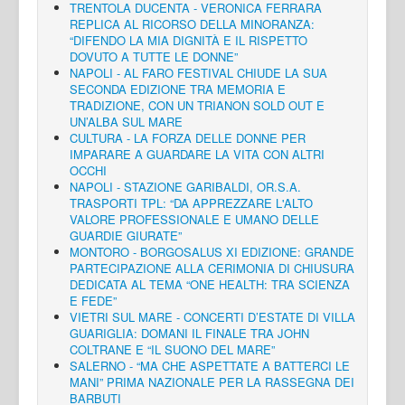
TRENTOLA DUCENTA - VERONICA FERRARA
REPLICA AL RICORSO DELLA MINORANZA:
“DIFENDO LA MIA DIGNITÀ E IL RISPETTO
DOVUTO A TUTTE LE DONNE”
NAPOLI - AL FARO FESTIVAL CHIUDE LA SUA
SECONDA EDIZIONE TRA MEMORIA E
TRADIZIONE, CON UN TRIANON SOLD OUT E
UN’ALBA SUL MARE
CULTURA - LA FORZA DELLE DONNE PER
IMPARARE A GUARDARE LA VITA CON ALTRI
OCCHI
NAPOLI - STAZIONE GARIBALDI, OR.S.A.
TRASPORTI TPL: “DA APPREZZARE L'ALTO
VALORE PROFESSIONALE E UMANO DELLE
GUARDIE GIURATE”
MONTORO - BORGOSALUS XI EDIZIONE: GRANDE
PARTECIPAZIONE ALLA CERIMONIA DI CHIUSURA
DEDICATA AL TEMA “ONE HEALTH: TRA SCIENZA
E FEDE”
VIETRI SUL MARE - CONCERTI D’ESTATE DI VILLA
GUARIGLIA: DOMANI IL FINALE TRA JOHN
COLTRANE E “IL SUONO DEL MARE”
SALERNO - “MA CHE ASPETTATE A BATTERCI LE
MANI” PRIMA NAZIONALE PER LA RASSEGNA DEI
BARBUTI