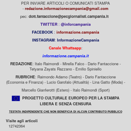
PER INVIARE ARTICOLI O COMUNICATI STAMPA
-
redazione.informazionecampania@gmail.com
pec:
dott.fantaccione@pecgiornalisti.campania.it
TWITTER
:
@inforcampania
FACEBOOK
:
informazione.campania
INSTAGRAM
:
InformazioneCampania
Canale Whattsapp
:
informazione.campania.it
REDAZIONE
: Italo Raimondi - Mirella Falco - Dario Fantaccione -
Tetyana Zayats Razzano - Emilio Spiniello
RUBRICHE
: Raimondo Adamo (Teatro) - Dario Fantaccione
(Economia e Finanza) - Lucio Garofalo (Attualità) - Lina Gatto (Moda) -
Marcello Gianferotti (Estero) - Italo Raimondi (Sport)
PROGETTO CULTURALE EUROPEO PER LA STAMPA
LIBERA E SENZA CENSURA
TESTATA INDIPENDENTE CHE NON BENEFICIA DI ALCUN CONTRIBUTO PUBBLICO
Visite agli articoli
12742364