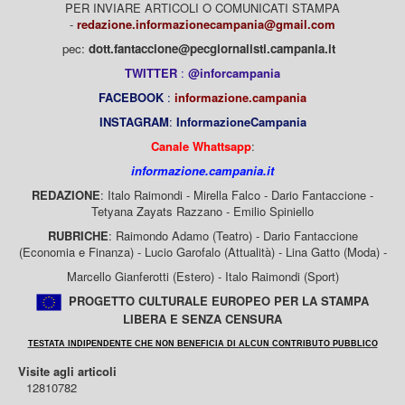
PER INVIARE ARTICOLI O COMUNICATI STAMPA
-
redazione.informazionecampania@gmail.com
pec:
dott.fantaccione@pecgiornalisti.campania.it
TWITTER
:
@inforcampania
FACEBOOK
:
informazione.campania
INSTAGRAM
:
InformazioneCampania
Canale Whattsapp
:
informazione.campania.it
REDAZIONE
: Italo Raimondi - Mirella Falco - Dario Fantaccione -
Tetyana Zayats Razzano - Emilio Spiniello
RUBRICHE
: Raimondo Adamo (Teatro) - Dario Fantaccione
(Economia e Finanza) - Lucio Garofalo (Attualità) - Lina Gatto (Moda) -
Marcello Gianferotti (Estero) - Italo Raimondi (Sport)
PROGETTO CULTURALE EUROPEO PER LA STAMPA
LIBERA E SENZA CENSURA
TESTATA INDIPENDENTE CHE NON BENEFICIA DI ALCUN CONTRIBUTO PUBBLICO
Visite agli articoli
12810782