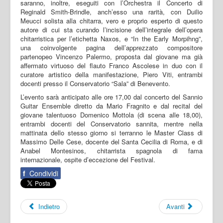
saranno, inoltre, eseguiti con l’Orchestra il Concerto di
Reginald Smith-Brindle, anch’esso una rarità, con Duilio
Meucci solista alla chitarra, vero e proprio esperto di questo
autore di cui sta curando l’incisione dell’integrale dell’opera
chitarristica per l’etichetta Naxos, e “In the Early Morpihng”,
una coinvolgente pagina dell’apprezzato compositore
partenopeo Vincenzo Palermo, proposta dal giovane ma già
affermato virtuoso del flauto Franco Ascolese in duo con il
curatore artistico della manifestazione, Piero Viti, entrambi
docenti presso il Conservatorio “Sala” di Benevento.
L’evento sarà anticipato alle ore 17,00 dal concerto del Sannio
Guitar Ensemble diretto da Mario Fragnito e dal recital del
giovane talentuoso Domenico Mottola (di scena alle 18,00),
entrambi docenti del Conservatorio sannita, mentre nella
mattinata dello stesso giorno si terranno le Master Class di
Massimo Delle Cese, docente del Santa Cecilia di Roma, e di
Anabel Montesinos, chitarrista spagnola di fama
internazionale, ospite d’eccezione del Festival.
f
Condividi
Indietro
Avanti