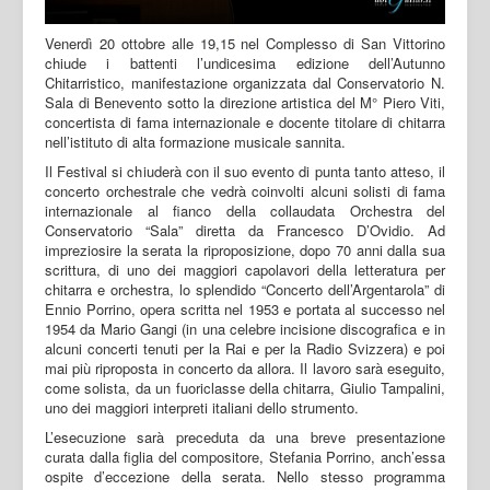
Venerdì 20 ottobre alle 19,15 nel Complesso di San Vittorino
chiude i battenti l’undicesima edizione dell’Autunno
Chitarristico, manifestazione organizzata dal Conservatorio N.
Sala di Benevento sotto la direzione artistica del M° Piero Viti,
concertista di fama internazionale e docente titolare di chitarra
nell’istituto di alta formazione musicale sannita.
Il Festival si chiuderà con il suo evento di punta tanto atteso, il
concerto orchestrale che vedrà coinvolti alcuni solisti di fama
internazionale al fianco della collaudata Orchestra del
Conservatorio “Sala” diretta da Francesco D’Ovidio. Ad
impreziosire la serata la riproposizione, dopo 70 anni dalla sua
scrittura, di uno dei maggiori capolavori della letteratura per
chitarra e orchestra, lo splendido “Concerto dell’Argentarola” di
Ennio Porrino, opera scritta nel 1953 e portata al successo nel
1954 da Mario Gangi (in una celebre incisione discografica e in
alcuni concerti tenuti per la Rai e per la Radio Svizzera) e poi
mai più riproposta in concerto da allora. Il lavoro sarà eseguito,
come solista, da un fuoriclasse della chitarra, Giulio Tampalini,
uno dei maggiori interpreti italiani dello strumento.
L’esecuzione sarà preceduta da una breve presentazione
curata dalla figlia del compositore, Stefania Porrino, anch’essa
ospite d’eccezione della serata. Nello stesso programma