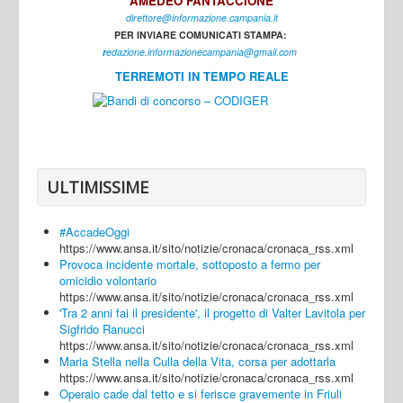
AMEDEO FANTACCIONE
direttore@informazione.campania.it
Interni
PER INVIARE COMUNICATI STAMPA:
Cultura
r
edazione.informazionecampania@gmail.com
TERREMOTI IN TEMPO REALE
Sport
Regione
Avellino
Benevento
ULTIMISSIME
Caserta
#AccadeOggi
Napoli
https://www.ansa.it/sito/notizie/cronaca/cronaca_rss.xml
Provoca incidente mortale, sottoposto a fermo per
Salerno
omicidio volontario
https://www.ansa.it/sito/notizie/cronaca/cronaca_rss.xml
Login
'Tra 2 anni fai il presidente', il progetto di Valter Lavitola per
Sigfrido Ranucci
https://www.ansa.it/sito/notizie/cronaca/cronaca_rss.xml
Maria Stella nella Culla della Vita, corsa per adottarla
https://www.ansa.it/sito/notizie/cronaca/cronaca_rss.xml
Operaio cade dal tetto e si ferisce gravemente in Friuli