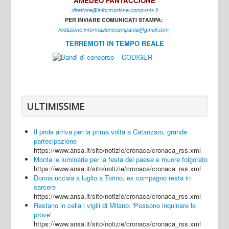
AMEDEO FANTACCIONE
direttore@informazione.campania.it
Interni
PER INVIARE COMUNICATI STAMPA:
Cultura
r
edazione.informazionecampania@gmail.com
TERREMOTI IN TEMPO REALE
Sport
Regione
Avellino
Benevento
ULTIMISSIME
Caserta
Il pride arriva per la prima volta a Catanzaro, grande
Napoli
partecipazione
https://www.ansa.it/sito/notizie/cronaca/cronaca_rss.xml
Salerno
Monta le luminarie per la festa del paese e muore folgorato
https://www.ansa.it/sito/notizie/cronaca/cronaca_rss.xml
Login
Donna uccisa a luglio a Torino, ex compagno resta in
carcere
https://www.ansa.it/sito/notizie/cronaca/cronaca_rss.xml
Restano in cella i vigili di Milano: 'Possono inquinare le
prove'
https://www.ansa.it/sito/notizie/cronaca/cronaca_rss.xml