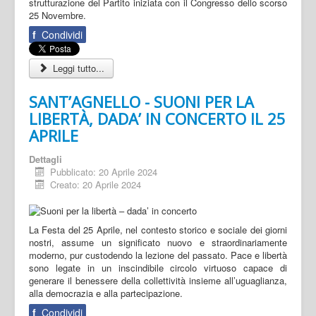
strutturazione del Partito iniziata con il Congresso dello scorso
25 Novembre.
f
Condividi
Leggi tutto...
SANT’AGNELLO - SUONI PER LA
LIBERTÀ, DADA’ IN CONCERTO IL 25
APRILE
Dettagli
Pubblicato: 20 Aprile 2024
Creato: 20 Aprile 2024
La Festa del 25 Aprile, nel contesto storico e sociale dei giorni
nostri, assume un significato nuovo e straordinariamente
moderno, pur custodendo la lezione del passato. Pace e libertà
sono legate in un inscindibile circolo virtuoso capace di
generare il benessere della collettività insieme all’uguaglianza,
alla democrazia e alla partecipazione.
f
Condividi