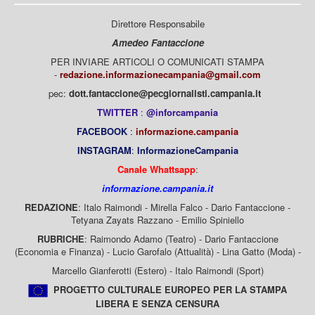
Direttore Responsabile
Amedeo Fantaccione
PER INVIARE ARTICOLI O COMUNICATI STAMPA
-
redazione.informazionecampania@gmail.com
pec:
dott.fantaccione@pecgiornalisti.campania.it
TWITTER
:
@inforcampania
FACEBOOK
:
informazione.campania
INSTAGRAM
:
InformazioneCampania
Canale Whattsapp
:
informazione.campania.it
REDAZIONE
: Italo Raimondi - Mirella Falco - Dario Fantaccione -
Tetyana Zayats Razzano - Emilio Spiniello
RUBRICHE
: Raimondo Adamo (Teatro) - Dario Fantaccione
(Economia e Finanza) - Lucio Garofalo (Attualità) - Lina Gatto (Moda) -
Marcello Gianferotti (Estero) - Italo Raimondi (Sport)
PROGETTO CULTURALE EUROPEO PER LA STAMPA
LIBERA E SENZA CENSURA