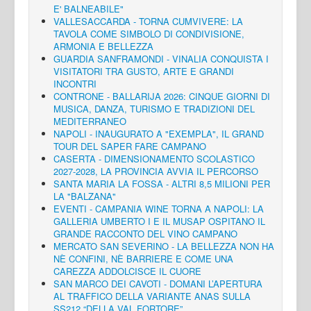
E' BALNEABILE"
VALLESACCARDA - TORNA CUMVIVERE: LA
TAVOLA COME SIMBOLO DI CONDIVISIONE,
ARMONIA E BELLEZZA
GUARDIA SANFRAMONDI - VINALIA CONQUISTA I
VISITATORI TRA GUSTO, ARTE E GRANDI
INCONTRI
CONTRONE - BALLARIJA 2026: CINQUE GIORNI DI
MUSICA, DANZA, TURISMO E TRADIZIONI DEL
MEDITERRANEO
NAPOLI - INAUGURATO A "EXEMPLA", IL GRAND
TOUR DEL SAPER FARE CAMPANO
CASERTA - DIMENSIONAMENTO SCOLASTICO
2027-2028, LA PROVINCIA AVVIA IL PERCORSO
SANTA MARIA LA FOSSA - ALTRI 8,5 MILIONI PER
LA "BALZANA"
EVENTI - CAMPANIA WINE TORNA A NAPOLI: LA
GALLERIA UMBERTO I E IL MUSAP OSPITANO IL
GRANDE RACCONTO DEL VINO CAMPANO
MERCATO SAN SEVERINO - LA BELLEZZA NON HA
NÈ CONFINI, NÈ BARRIERE E COME UNA
CAREZZA ADDOLCISCE IL CUORE
SAN MARCO DEI CAVOTI - DOMANI L’APERTURA
AL TRAFFICO DELLA VARIANTE ANAS SULLA
SS212 “DELLA VAL FORTORE”