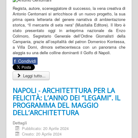
Regista, autore, sceneggiatore di successo, la vena creativa di
Antonio Centomani si arricchisce di un nuovo progetto, la sua
prima opera letteraria del genere narrativa di ambientazione
storica, “Il mercante di seta nera” (Musitalia Editore). Il libro è
stato presentato oggi in anteprima nazionale da Enzo
Colimoro, Segretario Generale dell’Ordine Giornalisti della
Campania, grazie all’ospitalità del patron Domenico Kontessa,
a Villa Domi, dimora settecentesca con un panorama che
aleggia su una delle colline dominanti il Golfo di Napoli.
f
Condividi
Leggi tutto...
NAPOLI - ARCHITETTURA PER LA
FELICITÀ: L’ANNO DEI “LEGAMI”. IL
PROGRAMMA DEL MAGGIO
DELL’ARCHITETTURA
Dettagli
Pubblicato: 20 Aprile 2024
Creato: 20 Aprile 2024