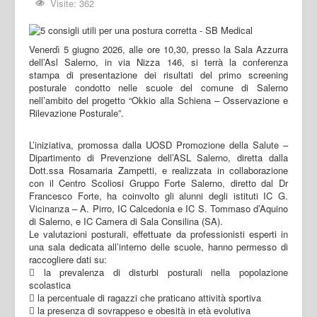
Visite: 362
Venerdì 5 giugno 2026, alle ore 10,30, presso la Sala Azzurra
dell’Asl Salerno, in via Nizza 146, si terrà la conferenza
stampa di presentazione dei risultati del primo screening
posturale condotto nelle scuole del comune di Salerno
nell’ambito del progetto “Okkio alla Schiena – Osservazione e
Rilevazione Posturale”.
L’iniziativa, promossa dalla UOSD Promozione della Salute –
Dipartimento di Prevenzione dell’ASL Salerno, diretta dalla
Dott.ssa Rosamaria Zampetti, e realizzata in collaborazione
con il Centro Scoliosi Gruppo Forte Salerno, diretto dal Dr
Francesco Forte, ha coinvolto gli alunni degli istituti IC G.
Vicinanza – A. Pirro, IC Calcedonia e IC S. Tommaso d’Aquino
di Salerno, e IC Camera di Sala Consilina (SA).
Le valutazioni posturali, effettuate da professionisti esperti in
una sala dedicata all’interno delle scuole, hanno permesso di
raccogliere dati su:
 la prevalenza di disturbi posturali nella popolazione
scolastica
 la percentuale di ragazzi che praticano attività sportiva
 la presenza di sovrappeso e obesità in età evolutiva