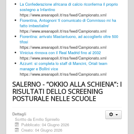
La Confederazione africana di calcio riconferma il proprio
sostegno a Infantino
https://www.areanapoli.it/rss/feed/Campionato.xml
Fiorentina, Antognoni 'il comunicato di Commisso mi ha
fatto imbestialire'
https://www.areanapoli.it/rss/feed/Campionato.xml
Fiorentina: arrivato Mastantuono, ad accoglierlo oltre 500
tifosi
https://www.areanapoli.it/rss/feed/Campionato.xml
Vinicius rinnova con il Real Madrid fino al 2032
https://www.areanapoli.it/rss/feed/Campionato.xml
Azzurri: si completa lo staff di Mancini, Oriali team
manager e Bollini vice
https://www.areanapoli.it/rss/feed/Campionato.xml
SALERNO - “OKKIO ALLA SCHIENA”: I
RISULTATI DELLO SCREENING
POSTURALE NELLE SCUOLE
Dettagli
Scritto da
Emilio Spiniello
Pubblicato: 04 Giugno 2026
Creato: 04 Giugno 2026