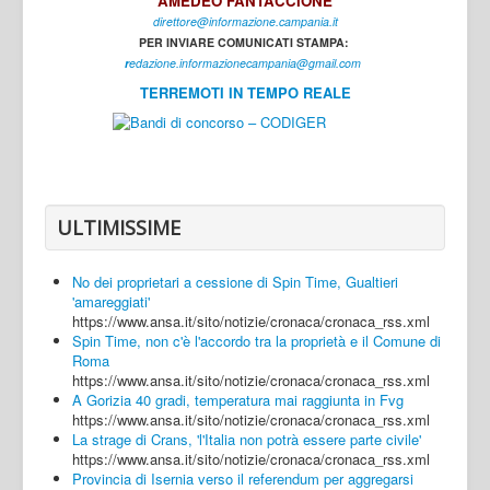
AMEDEO FANTACCIONE
direttore@informazione.campania.it
Interni
PER INVIARE COMUNICATI STAMPA:
Cultura
r
edazione.informazionecampania@gmail.com
TERREMOTI IN TEMPO REALE
Sport
Regione
Avellino
Benevento
ULTIMISSIME
Caserta
No dei proprietari a cessione di Spin Time, Gualtieri
Napoli
'amareggiati'
https://www.ansa.it/sito/notizie/cronaca/cronaca_rss.xml
Salerno
Spin Time, non c'è l'accordo tra la proprietà e il Comune di
Roma
Login
https://www.ansa.it/sito/notizie/cronaca/cronaca_rss.xml
A Gorizia 40 gradi, temperatura mai raggiunta in Fvg
https://www.ansa.it/sito/notizie/cronaca/cronaca_rss.xml
La strage di Crans, 'l'Italia non potrà essere parte civile'
https://www.ansa.it/sito/notizie/cronaca/cronaca_rss.xml
Provincia di Isernia verso il referendum per aggregarsi