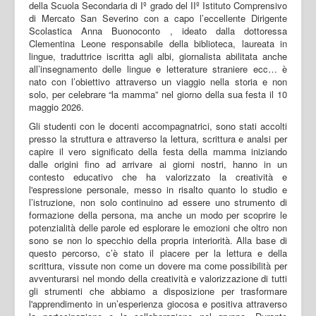
della Scuola Secondaria di Iº grado del IIº Istituto Comprensivo
di Mercato San Severino con a capo l’eccellente Dirigente
Scolastica Anna Buonoconto , ideato dalla dottoressa
Clementina Leone responsabile della biblioteca, laureata in
lingue, traduttrice iscritta agli albi, giornalista abilitata anche
all’insegnamento delle lingue e letterature straniere ecc… è
nato con l’obiettivo attraverso un viaggio nella storia e non
solo, per celebrare “la mamma” nel giorno della sua festa il 10
maggio 2026.
Gli studenti con le docenti accompagnatrici, sono stati accolti
presso la struttura e attraverso la lettura, scrittura e analsi per
capire il vero significato della festa della mamma iniziando
dalle origini fino ad arrivare ai giorni nostri, hanno in un
contesto educativo che ha valorizzato la creatività e
l'espressione personale, messo in risalto quanto lo studio e
l’istruzione, non solo continuino ad essere uno strumento di
formazione della persona, ma anche un modo per scoprire le
potenzialità delle parole ed esplorare le emozioni che oltro non
sono se non lo specchio della propria interiorità. Alla base di
questo percorso, c’è stato il piacere per la lettura e della
scrittura, vissute non come un dovere ma come possibilità per
avventurarsi nel mondo della creatività e valorizzazione di tutti
gli strumenti che abbiamo a disposizione per trasformare
l'apprendimento in un’esperienza giocosa e positiva attraverso