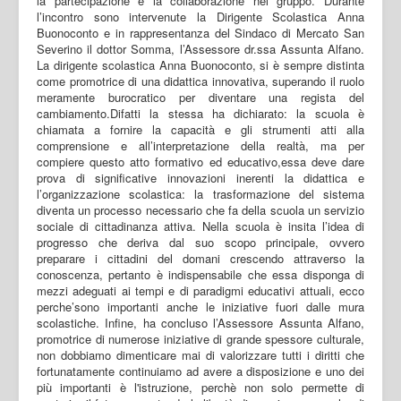
la partecipazione e la collaborazione nel gruppo. Durante
l’incontro sono intervenute la Dirigente Scolastica Anna
Buonoconto e in rappresentanza del Sindaco di Mercato San
Severino il dottor Somma, l’Assessore dr.ssa Assunta Alfano.
La dirigente scolastica Anna Buonoconto, si è sempre distinta
come promotrice di una didattica innovativa, superando il ruolo
meramente burocratico per diventare una regista del
cambiamento.Difatti la stessa ha dichiarato: la scuola è
chiamata a fornire la capacità e gli strumenti atti alla
comprensione e all’interpretazione della realtà, ma per
compiere questo atto formativo ed educativo,essa deve dare
prova di significative innovazioni inerenti la didattica e
l’organizzazione scolastica: la trasformazione del sistema
diventa un processo necessario che fa della scuola un servizio
sociale di cittadinanza attiva. Nella scuola è insita l’idea di
progresso che deriva dal suo scopo principale, ovvero
preparare i cittadini del domani crescendo attraverso la
conoscenza, pertanto è indispensabile che essa disponga di
mezzi adeguati ai tempi e di paradigmi educativi attuali, ecco
perche’sono importanti anche le iniziative fuori dalle mura
scolastiche. Infine, ha concluso l’Assessore Assunta Alfano,
promotrice di numerose iniziative di grande spessore culturale,
non dobbiamo dimenticare mai di valorizzare tutti i diritti che
fortunatamente continuiamo ad avere a disposizione e uno dei
più importanti è l'istruzione, perchè non solo permette di