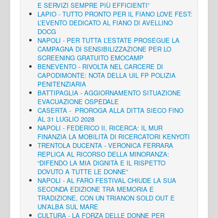
E SERVIZI SEMPRE PIÙ EFFICIENTI”
LAPIO - TUTTO PRONTO PER IL FIANO LOVE FEST:
L’EVENTO DEDICATO AL FIANO DI AVELLINO
DOCG
NAPOLI - PER TUTTA L’ESTATE PROSEGUE LA
CAMPAGNA DI SENSIBILIZZAZIONE PER LO
SCREENING GRATUITO EMOCAMP
BENEVENTO - RIVOLTA NEL CARCERE DI
CAPODIMONTE: NOTA DELLA UIL FP POLIZIA
PENITENZIARIA
BATTIPAGLIA - AGGIORNAMENTO SITUAZIONE
EVACUAZIONE OSPEDALE
CASERTA - PROROGA ALLA DITTA SIECO FINO
AL 31 LUGLIO 2028
NAPOLI - FEDERICO II, RICERCA: IL MUR
FINANZIA LA MOBILITÀ DI RICERCATORI KENYOTI
TRENTOLA DUCENTA - VERONICA FERRARA
REPLICA AL RICORSO DELLA MINORANZA:
“DIFENDO LA MIA DIGNITÀ E IL RISPETTO
DOVUTO A TUTTE LE DONNE”
NAPOLI - AL FARO FESTIVAL CHIUDE LA SUA
SECONDA EDIZIONE TRA MEMORIA E
TRADIZIONE, CON UN TRIANON SOLD OUT E
UN’ALBA SUL MARE
CULTURA - LA FORZA DELLE DONNE PER