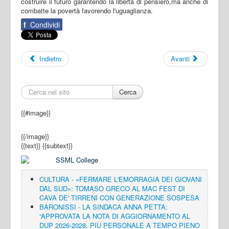
costruire il futuro garantendo la libertà di pensiero,ma anche di
combatte la povertà favorendo l'uguaglianza.
f
Condividi
Indietro
Avanti
Cerca
{{#image}}
{{/image}}
{{text}}
{{subtext}}
CULTURA - «FERMARE L'EMORRAGIA DEI GIOVANI
DAL SUD»: TOMASO GRECO AL MAC FEST DI
CAVA DE' TIRRENI CON GENERAZIONE SOSPESA
BARONISSI - LA SINDACA ANNA PETTA:
“APPROVATA LA NOTA DI AGGIORNAMENTO AL
DUP 2026-2028, PIÙ PERSONALE A TEMPO PIENO