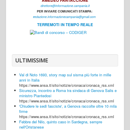
AMEDEO FANTACCIONE
direttore@informazione.campania.it
Interni
PER INVIARE COMUNICATI STAMPA:
Cultura
r
edazione.informazionecampania@gmail.com
TERREMOTI IN TEMPO REALE
Sport
Regione
Avellino
Benevento
ULTIMISSIME
Caserta
Val di Noto 1693, story map sul sisma più forte in mille
Napoli
anni in Italia
https://www.ansa.it/sito/notizie/cronaca/cronaca_rss.xml
Salerno
Sicurezza, incontro a Roma tra sindaca di Genova Salis e
ministro Piantedosi
Login
https://www.ansa.it/sito/notizie/cronaca/cronaca_rss.xml
'Chiudere le sedi fasciste', a Genova raccolte oltre 10 mila
firme
https://www.ansa.it/sito/notizie/cronaca/cronaca_rss.xml
Febbre del Nilo, quinto caso in Sardegna, sempre
nell'Oristanese