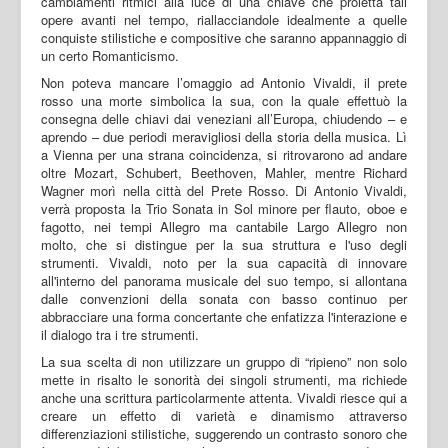
cambiamenti ritmici alla luce di una chiave che proietta tali
opere avanti nel tempo, riallacciandole idealmente a quelle
conquiste stilistiche e compositive che saranno appannaggio di
un certo Romanticismo.
Non poteva mancare l’omaggio ad Antonio Vivaldi, il prete
rosso una morte simbolica la sua, con la quale effettuò la
consegna delle chiavi dai veneziani all’Europa, chiudendo – e
aprendo – due periodi meravigliosi della storia della musica. Lì
a Vienna per una strana coincidenza, si ritrovarono ad andare
oltre Mozart, Schubert, Beethoven, Mahler, mentre Richard
Wagner morì nella città del Prete Rosso. Di Antonio Vivaldi,
verrà proposta la Trio Sonata in Sol minore per flauto, oboe e
fagotto, nei tempi Allegro ma cantabile Largo Allegro non
molto, che si distingue per la sua struttura e l'uso degli
strumenti. Vivaldi, noto per la sua capacità di innovare
all'interno del panorama musicale del suo tempo, si allontana
dalle convenzioni della sonata con basso continuo per
abbracciare una forma concertante che enfatizza l'interazione e
il dialogo tra i tre strumenti.
La sua scelta di non utilizzare un gruppo di “ripieno” non solo
mette in risalto le sonorità dei singoli strumenti, ma richiede
anche una scrittura particolarmente attenta. Vivaldi riesce qui a
creare un effetto di varietà e dinamismo attraverso
differenziazioni stilistiche, suggerendo un contrasto sonoro che