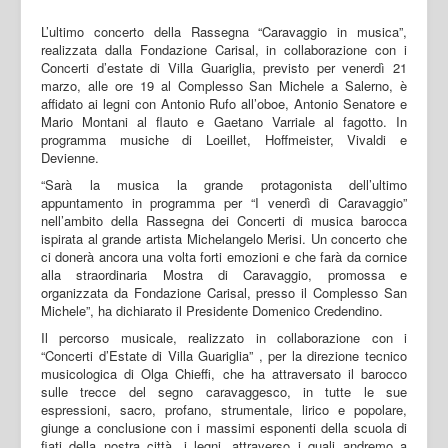
L’ultimo concerto della Rassegna “Caravaggio in musica”,
realizzata dalla Fondazione Carisal, in collaborazione con i
Concerti d’estate di Villa Guariglia, previsto per venerdì 21
marzo, alle ore 19 al Complesso San Michele a Salerno, è
affidato ai legni con Antonio Rufo all’oboe, Antonio Senatore e
Mario Montani al flauto e Gaetano Varriale al fagotto. In
programma musiche di Loeillet, Hoffmeister, Vivaldi e
Devienne.
“Sarà la musica la grande protagonista dell’ultimo
appuntamento in programma per “I venerdì di Caravaggio”
nell’ambito della Rassegna dei Concerti di musica barocca
ispirata al grande artista Michelangelo Merisi. Un concerto che
ci donerà ancora una volta forti emozioni e che farà da cornice
alla straordinaria Mostra di Caravaggio, promossa e
organizzata da Fondazione Carisal, presso il Complesso San
Michele”, ha dichiarato il Presidente Domenico Credendino.
Il percorso musicale, realizzato in collaborazione con i
“Concerti d’Estate di Villa Guariglia” , per la direzione tecnico
musicologica di Olga Chieffi, che ha attraversato il barocco
sulle trecce del segno caravaggesco, in tutte le sue
espressioni, sacro, profano, strumentale, lirico e popolare,
giunge a conclusione con i massimi esponenti della scuola di
fiati della nostra città, i legni, attraverso i quali andremo a