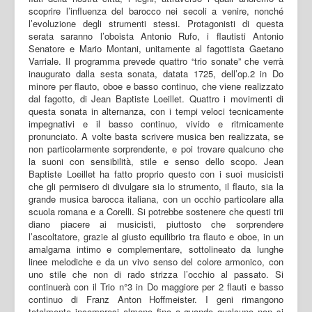
scoprire l’influenza del barocco nei secoli a venire, nonché
l’evoluzione degli strumenti stessi. Protagonisti di questa
serata saranno l’oboista Antonio Rufo, i flautisti Antonio
Senatore e Mario Montani, unitamente al fagottista Gaetano
Varriale. Il programma prevede quattro “trio sonate” che verrà
inaugurato dalla sesta sonata, datata 1725, dell’op.2 in Do
minore per flauto, oboe e basso continuo, che viene realizzato
dal fagotto, di Jean Baptiste Loeillet. Quattro i movimenti di
questa sonata in alternanza, con i tempi veloci tecnicamente
impegnativi e il basso continuo, vivido e ritmicamente
pronunciato. A volte basta scrivere musica ben realizzata, se
non particolarmente sorprendente, e poi trovare qualcuno che
la suoni con sensibilità, stile e senso dello scopo. Jean
Baptiste Loeillet ha fatto proprio questo con i suoi musicisti
che gli permisero di divulgare sia lo strumento, il flauto, sia la
grande musica barocca italiana, con un occhio particolare alla
scuola romana e a Corelli. Si potrebbe sostenere che questi trii
diano piacere ai musicisti, piuttosto che sorprendere
l’ascoltatore, grazie al giusto equilibrio tra flauto e oboe, in un
amalgama intimo e complementare, sottolineato da lunghe
linee melodiche e da un vivo senso del colore armonico, con
uno stile che non di rado strizza l’occhio al passato. Si
continuerà con il Trio n°3 in Do maggiore per 2 flauti e basso
continuo di Franz Anton Hoffmeister. I geni rimangono
totalmente incompresi almeno fino a quando qualcuno non si