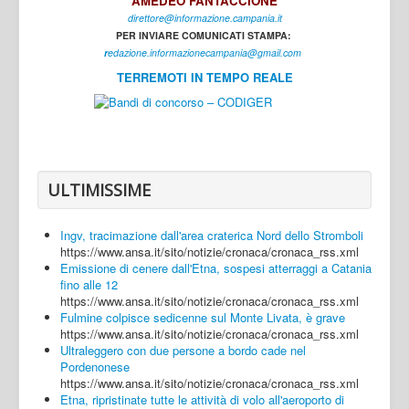
AMEDEO FANTACCIONE
direttore@informazione.campania.it
Interni
PER INVIARE COMUNICATI STAMPA:
Cultura
r
edazione.informazionecampania@gmail.com
TERREMOTI IN TEMPO REALE
Sport
Regione
Avellino
Benevento
ULTIMISSIME
Caserta
Ingv, tracimazione dall'area craterica Nord dello Stromboli
Napoli
https://www.ansa.it/sito/notizie/cronaca/cronaca_rss.xml
Emissione di cenere dall'Etna, sospesi atterraggi a Catania
Salerno
fino alle 12
https://www.ansa.it/sito/notizie/cronaca/cronaca_rss.xml
Login
Fulmine colpisce sedicenne sul Monte Livata, è grave
https://www.ansa.it/sito/notizie/cronaca/cronaca_rss.xml
Ultraleggero con due persone a bordo cade nel
Pordenonese
https://www.ansa.it/sito/notizie/cronaca/cronaca_rss.xml
Etna, ripristinate tutte le attività di volo all'aeroporto di