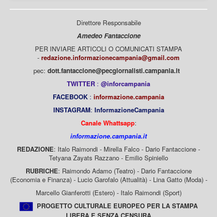
Direttore Responsabile
Amedeo Fantaccione
PER INVIARE ARTICOLI O COMUNICATI STAMPA
-
redazione.informazionecampania@gmail.com
pec:
dott.fantaccione@pecgiornalisti.campania.it
TWITTER
:
@inforcampania
FACEBOOK
:
informazione.campania
INSTAGRAM
:
InformazioneCampania
Canale Whattsapp
:
informazione.campania.it
REDAZIONE
: Italo Raimondi - Mirella Falco - Dario Fantaccione -
Tetyana Zayats Razzano - Emilio Spiniello
RUBRICHE
: Raimondo Adamo (Teatro) - Dario Fantaccione
(Economia e Finanza) - Lucio Garofalo (Attualità) - Lina Gatto (Moda) -
Marcello Gianferotti (Estero) - Italo Raimondi (Sport)
PROGETTO CULTURALE EUROPEO PER LA STAMPA
LIBERA E SENZA CENSURA