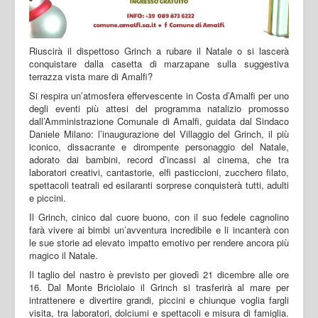
Riuscirà il dispettoso Grinch a rubare il Natale o si lascerà
conquistare dalla casetta di marzapane sulla suggestiva
terrazza vista mare di Amalfi?
Si respira un’atmosfera effervescente in Costa d’Amalfi per uno
degli eventi più attesi del programma natalizio promosso
dall’Amministrazione Comunale di Amalfi, guidata dal Sindaco
Daniele Milano: l’inaugurazione del Villaggio del Grinch, il più
iconico, dissacrante e dirompente personaggio del Natale,
adorato dai bambini, record d’incassi al cinema, che tra
laboratori creativi, cantastorie, elfi pasticcioni, zucchero filato,
spettacoli teatrali ed esilaranti sorprese conquisterà tutti, adulti
e piccini.
Il Grinch, cinico dal cuore buono, con il suo fedele cagnolino
farà vivere ai bimbi un’avventura incredibile e li incanterà con
le sue storie ad elevato impatto emotivo per rendere ancora più
magico il Natale.
Il taglio del nastro è previsto per giovedì 21 dicembre alle ore
16. Dal Monte Briciolaio il Grinch si trasferirà al mare per
intrattenere e divertire grandi, piccini e chiunque voglia fargli
visita, tra laboratori, dolciumi e spettacoli e misura di famiglia.