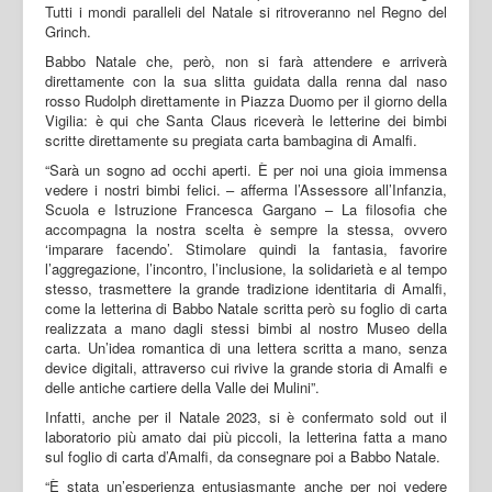
Tutti i mondi paralleli del Natale si ritroveranno nel Regno del
Grinch.
Babbo Natale che, però, non si farà attendere e arriverà
direttamente con la sua slitta guidata dalla renna dal naso
rosso Rudolph direttamente in Piazza Duomo per il giorno della
Vigilia: è qui che Santa Claus riceverà le letterine dei bimbi
scritte direttamente su pregiata carta bambagina di Amalfi.
“Sarà un sogno ad occhi aperti. È per noi una gioia immensa
vedere i nostri bimbi felici. – afferma l’Assessore all’Infanzia,
Scuola e Istruzione Francesca Gargano – La filosofia che
accompagna la nostra scelta è sempre la stessa, ovvero
‘imparare facendo’. Stimolare quindi la fantasia, favorire
l’aggregazione, l’incontro, l’inclusione, la solidarietà e al tempo
stesso, trasmettere la grande tradizione identitaria di Amalfi,
come la letterina di Babbo Natale scritta però su foglio di carta
realizzata a mano dagli stessi bimbi al nostro Museo della
carta. Un’idea romantica di una lettera scritta a mano, senza
device digitali, attraverso cui rivive la grande storia di Amalfi e
delle antiche cartiere della Valle dei Mulini”.
Infatti, anche per il Natale 2023, si è confermato sold out il
laboratorio più amato dai più piccoli, la letterina fatta a mano
sul foglio di carta d’Amalfi, da consegnare poi a Babbo Natale.
“È stata un’esperienza entusiasmante anche per noi vedere