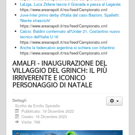
LaLiga, Luca Zidane lascia il Granada e passa al Leganés
https://www.areanapoli.it/rss/feed/Campionato.xml
Juve-Inter primo derby d'Italia dal caso Bastoni, Spalletti:
'Niente strascichi'
https://www.areanapoli.it/rss/feed/Campionato.xml
Calcio: Baldini confermato all'Under 21, Costantino nuovo
tecnico dell'Italia U.16
https://www.areanapoli.it/rss/feed/Campionato.xml
Anche la federcalcio argentina si schiera con Infantino
https://www.areanapoli.it/rss/feed/Campionato.xml
AMALFI - INAUGURAZIONE DEL
VILLAGGIO DEL GRINCH: IL PIÙ
IRRIVERENTE E ICONICO
PERSONAGGIO DI NATALE
Dettagli
Scritto da
Emilio Spiniello
Pubblicato: 19 Dicembre 2023
Creato: 19 Dicembre 2023
Visite: 769