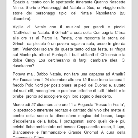
Spazio al teatro con lo spettacolo itinerante Quanno Nascette
Ninno: Storie e Personaggi del Natale al Sud, un viaggio nelle
storie dei personaggi tipici del Natale Napoletano (23
dicembre).
Vigilia di Natale con il musical per grandi e piccini
“Cattivissimo Natale: il Grinch” a cura della Compagnia Citrea
alle ore 11 al Parco la Pineta, che racconta la storia del
Grinch: da piccolo è un povero ragazzo solo, preso in giro da
tutti. Volendosi isolare da questa tanto odiata festa, si rifugia
sul Monte più alto di Puntapò. I buffi abitanti di Chinonsò e la
dolce Cindy Lou cercheranno di fargli cambiare idea. Ci
riusciranno?
Poteva mai, Babbo Natale, non fare una capatina ad Amalfi?
Per l’occasione il 24 dicembre alle ore 12 il suo trono lascerà il
freddo Polo Nord per posizionarsi ai piedi del Duomo e, aiutato
dai suoi elfi, raccoglierà le preziose letterine di tutti i bimbi e le
bimbe, pronto ad accogliere ogni loro sogno o desiderio.
Mercoledì 27 dicembre alle ore 11 a Pogerola “Bosco in Festa”,
lo spettacolo itinerante recitato e cantato dal vivo che mette al
centro della scena la dimensione magica del bosco, luogo
d’eccellenza della fiaba. I protagonisti sono quelli delle più
celebri fiabe ambientate nel bosco: Cappuccetto rosso, il lupo,
Biancaneve e l’immancabile Grande Gnomo! A cura della
Compagnia Citrea.