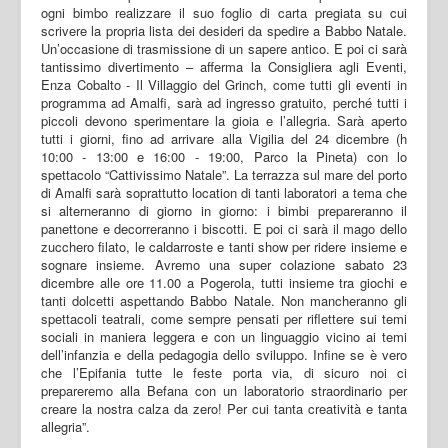
ogni bimbo realizzare il suo foglio di carta pregiata su cui
scrivere la propria lista dei desideri da spedire a Babbo Natale.
Un’occasione di trasmissione di un sapere antico. E poi ci sarà
tantissimo divertimento – afferma la Consigliera agli Eventi,
Enza Cobalto - Il Villaggio del Grinch, come tutti gli eventi in
programma ad Amalfi, sarà ad ingresso gratuito, perché tutti i
piccoli devono sperimentare la gioia e l’allegria. Sarà aperto
tutti i giorni, fino ad arrivare alla Vigilia del 24 dicembre (h
10:00 - 13:00 e 16:00 - 19:00, Parco la Pineta) con lo
spettacolo “Cattivissimo Natale”. La terrazza sul mare del porto
di Amalfi sarà soprattutto location di tanti laboratori a tema che
si alterneranno di giorno in giorno: i bimbi prepareranno il
panettone e decorreranno i biscotti. E poi ci sarà il mago dello
zucchero filato, le caldarroste e tanti show per ridere insieme e
sognare insieme. Avremo una super colazione sabato 23
dicembre alle ore 11.00 a Pogerola, tutti insieme tra giochi e
tanti dolcetti aspettando Babbo Natale. Non mancheranno gli
spettacoli teatrali, come sempre pensati per riflettere sui temi
sociali in maniera leggera e con un linguaggio vicino ai temi
dell’infanzia e della pedagogia dello sviluppo. Infine se è vero
che l’Epifania tutte le feste porta via, di sicuro noi ci
prepareremo alla Befana con un laboratorio straordinario per
creare la nostra calza da zero! Per cui tanta creatività e tanta
allegria”.