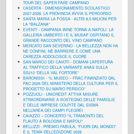
TOUR DEL SAPER FARE CAMPANO
CASERTA - DIMENSIONAMENTO SCOLASTICO
2027-2028, LA PROVINCIA AVVIA IL PERCORSO
SANTA MARIA LA FOSSA - ALTRI 8,5 MILIONI PER
LA "BALZANA"
EVENTI - CAMPANIA WINE TORNA A NAPOLI: LA
GALLERIA UMBERTO I E IL MUSAP OSPITANO IL
GRANDE RACCONTO DEL VINO CAMPANO
MERCATO SAN SEVERINO - LA BELLEZZA NON HA
NÈ CONFINI, NÈ BARRIERE E COME UNA
CAREZZA ADDOLCISCE IL CUORE
SAN MARCO DEI CAVOTI - DOMANI L’APERTURA
AL TRAFFICO DELLA VARIANTE ANAS SULLA
SS212 “DELLA VAL FORTORE”
BARONISSI - “IL MUSEO – FRAC FINANZIATO DAL
PAC 2026 DEL MINISTERO DELLA CULTURA PER IL
PROGETTO SU MARIO PERSICO”
POZZUOLI - UNICREDIT ATTIVA MISURE
STRAORDINARIE A SOSTEGNO DELLE FAMIGLIE
E DELLE IMPRESE COLPITE DAL SISMA
NELL’AREA DEI CAMPI FLEGREI
CAIAZZO – CONCERTO "IL TRAMONTO DEL
FLAUTO A BOLOGNA E NAPOLI"
BELLIZZI - PREMIO FABULA, “FUORI DAL MONDO”
È IL TEMA DELL’EDIZIONE 2026