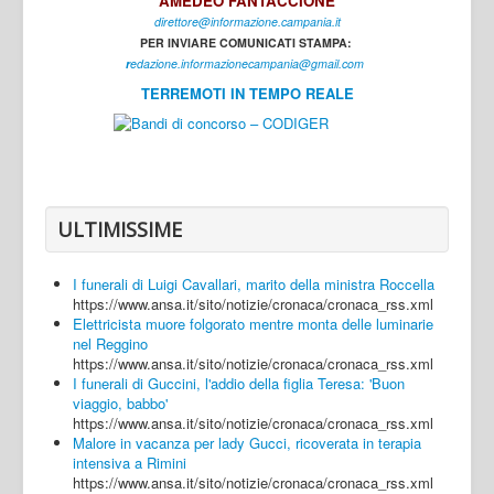
AMEDEO FANTACCIONE
direttore@informazione.campania.it
Interni
PER INVIARE COMUNICATI STAMPA:
Cultura
r
edazione.informazionecampania@gmail.com
TERREMOTI IN TEMPO REALE
Sport
Regione
Avellino
Benevento
ULTIMISSIME
Caserta
I funerali di Luigi Cavallari, marito della ministra Roccella
Napoli
https://www.ansa.it/sito/notizie/cronaca/cronaca_rss.xml
Elettricista muore folgorato mentre monta delle luminarie
Salerno
nel Reggino
https://www.ansa.it/sito/notizie/cronaca/cronaca_rss.xml
Login
I funerali di Guccini, l'addio della figlia Teresa: 'Buon
viaggio, babbo'
https://www.ansa.it/sito/notizie/cronaca/cronaca_rss.xml
Malore in vacanza per lady Gucci, ricoverata in terapia
intensiva a Rimini
https://www.ansa.it/sito/notizie/cronaca/cronaca_rss.xml