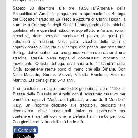
Sabato 30 dicembre alle ore 18.30 all’Arsenale della
Repubblica di Amalfi in programma lo spettacolo “La Bottega
dei Giocattoli” tratto da La Freccia Azzurra di Gianni Rodari, a
cura della Compagnia degli Sbuffi. L’immaginario dei bambini di
qualsiasi età e qualsiasi latitudine, soprattutto a Natale, sono i
giocattoli, dalle semplici bambole di pezza, a quelli più
sofisticati e moderni. Nella parte vecchia della Città è
sopravvissuto all’incuria e al tempo che passa una romantica
Bottega dei Giocattoli con una grande vetrina che dà su di una
stradina laterale, piena zeppa di coloratissimi giocattoli in
movimento. Questa Bottega, così cara a tutti i bambini della
Città, appartiene niente poco di meno che alla Befana. Con
Nello Mallardo, Serena Mazzei, Violetta Ercolano, Aldo de
Martino. Età consigliata: 5-10 anni.
E si conclude in magia mercoledì 3 gennaio alle ore 11:00, in
Piazza della Bussola ad Amalfi con il laboratorio creativo per
bambini e ragazzi “Magia dell’Epifania”, a cura de Il Mondo di
Naty. Un incontro dedicato alle tradizioni, dedicato alla
decorazione delle immancabili calze da appendere per
contenere i meritati doni che la Befana ha in serbo per loro.
Con giochi e attività adatti a tutte le età.
f
Condividi