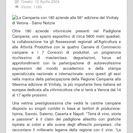
Creato: 12 Aprile 2024
Visite: 1189
Oltre 180 aziende vitivinicole presenti nel Padiglione
Campania, uno spazio espositivo di circa 5800 metri quadrati,
la collaborazione tra gli Assessorati regionali all’Agricoltura e
alle Attività Produttive con le quattro Camere di Commercio
campane e i 7 Consorzi di produttori, un programma
ricchissimo di masterclass, degustazioni, focus ed
approfondimenti con la partecipazione di autorevolissime
espressioni del mondo accademico e della stampa
specializzata nazionale e internazionale: sono questi gli assi
nella manica della partecipazione della Regione Campania alla
56esima edizione di Vinitaly, la più importante fiera italiana ed
europea dedicata alla vitivinicoltura che si terrà a Verona dal 14
al 17 aprile prossimi.
Una vetrina prestigiosissima che vedrà le cantine campane
disposte su singoli corridoi in base ai territori di produzione:
Irpinia, Sannio, Salerno, Caserta e Napoli. "Terra di vino, storia
e passione" è il claim del padiglione allestito con grafiche
ispirate ai colori e alle scene degli affreschi pompeiani, che
raccontano il millenario legame della regione con il vino. “La