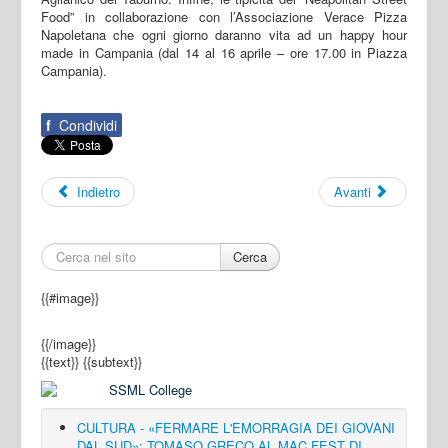
Food” in collaborazione con l’Associazione Verace Pizza
Napoletana che ogni giorno daranno vita ad un happy hour
made in Campania (dal 14 al 16 aprile – ore 17.00 in Piazza
Campania).
f
Condividi
Indietro
Avanti
Cerca
{{#image}}
{{/image}}
{{text}}
{{subtext}}
CULTURA - «FERMARE L'EMORRAGIA DEI GIOVANI
DAL SUD»: TOMASO GRECO AL MAC FEST DI