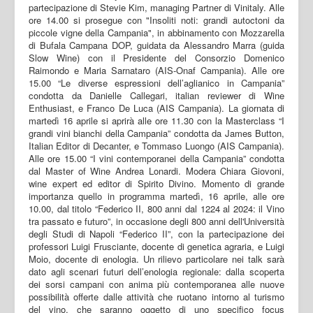
partecipazione di Stevie Kim, managing Partner di Vinitaly. Alle
ore 14.00 si prosegue con "Insoliti noti: grandi autoctoni da
piccole vigne della Campania", in abbinamento con Mozzarella
di Bufala Campana DOP, guidata da Alessandro Marra (guida
Slow Wine) con il Presidente del Consorzio Domenico
Raimondo e Maria Sarnataro (AIS-Onaf Campania). Alle ore
15.00 “Le diverse espressioni dell’aglianico in Campania”
condotta da Danielle Callegari, italian reviewer di Wine
Enthusiast, e Franco De Luca (AIS Campania). La giornata di
martedì 16 aprile si aprirà alle ore 11.30 con la Masterclass “I
grandi vini bianchi della Campania” condotta da James Button,
Italian Editor di Decanter, e Tommaso Luongo (AIS Campania).
Alle ore 15.00 “I vini contemporanei della Campania” condotta
dal Master of Wine Andrea Lonardi. Modera Chiara Giovoni,
wine expert ed editor di Spirito Divino. Momento di grande
importanza quello in programma martedì, 16 aprile, alle ore
10.00, dal titolo “Federico II, 800 anni dal 1224 al 2024: il Vino
tra passato e futuro”, in occasione degli 800 anni dell'Università
degli Studi di Napoli “Federico II”, con la partecipazione dei
professori Luigi Frusciante, docente di genetica agraria, e Luigi
Moio, docente di enologia. Un rilievo particolare nei talk sarà
dato agli scenari futuri dell’enologia regionale: dalla scoperta
dei sorsi campani con anima più contemporanea alle nuove
possibilità offerte dalle attività che ruotano intorno al turismo
del vino, che saranno oggetto di uno specifico focus