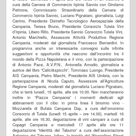
cura della Camera di Commercio Irpinia Sannio con Girolamo
Pettrone, Commissario Straordinario della Camera di
Commercio Irpinia Sannio, Luciano Pignataro, giornalista, Luigi
Carrino, Presidente Distretto Tecnologico Aerospaziale della
Campania, Teresa Bruno, Presidente Consorzio Tutela Vini
d’Irpinia, Libero Rillo, Presidente Sannio Consorzio Tutela Vini,
Antonio Marchiello, Assessore Attività Produttive Regione
Campania, moderati dal giornalista Francesco Bernardini. In
programma anche un interessante convegno sulle infinite
suggestioni e opportunità che nascono dall’incontro tra il
mondo della Pizza Napoletana e il vino, con la partecipazione
di Antonio Pace, A.V.P.N., Antonella Amodio, giornalista e
autrice del libro “Calici&spicchi”, Tommaso Luongo, Presidente
AIS Campania, Pietro Marchi, Presidente AIS Umbria, con la
partecipazione di Nicola Caputo, Assessore all’Agricoltura
Regione Campania, moderati dal giornalista Luciano Pignataro,
che si terrà lunedì, 15 aprile, alle ore 10.00. Non mancheranno
inoltre in “Piazza Campania” i momenti dedicati agli
abbinamenti con il cibo: in prima linea il binomio vino -
Mozzarella di Bufala Campana Dop, a cura dell’omonimo
Consorzio di Tutela (lunedì 15 aprile – ore 14.00), martedì 16
aprile, alle ore 16.30, degustazione di vini campani a cura di
Copagri Campania e mercoledì 17 aprile alle ore 11
degustazione “Identità del Taburno” a cura dell’associazione
Aglianico del Taburno. Infine, le tipicità del “Neapolitan Street