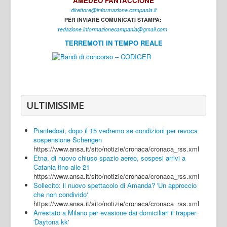
AMEDEO FANTACCIONE
direttore@informazione.campania.it
Interni
PER INVIARE COMUNICATI STAMPA:
Cultura
r
edazione.informazionecampania@gmail.com
TERREMOTI IN TEMPO REALE
Sport
Regione
Avellino
Benevento
ULTIMISSIME
Caserta
Piantedosi, dopo il 15 vedremo se condizioni per revoca
Napoli
sospensione Schengen
https://www.ansa.it/sito/notizie/cronaca/cronaca_rss.xml
Salerno
Etna, di nuovo chiuso spazio aereo, sospesi arrivi a
Catania fino alle 21
Login
https://www.ansa.it/sito/notizie/cronaca/cronaca_rss.xml
Sollecito: il nuovo spettacolo di Amanda? 'Un approccio
che non condivido'
https://www.ansa.it/sito/notizie/cronaca/cronaca_rss.xml
Arrestato a Milano per evasione dai domiciliari il trapper
'Daytona kk'