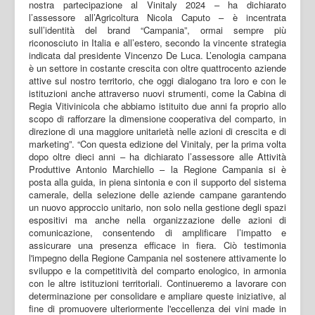
nostra partecipazione al Vinitaly 2024 – ha dichiarato
l’assessore all’Agricoltura Nicola Caputo – è incentrata
sull’identità del brand “Campania”, ormai sempre più
riconosciuto in Italia e all’estero, secondo la vincente strategia
indicata dal presidente Vincenzo De Luca. L’enologia campana
è un settore in costante crescita con oltre quattrocento aziende
attive sul nostro territorio, che oggi dialogano tra loro e con le
istituzioni anche attraverso nuovi strumenti, come la Cabina di
Regia Vitivinicola che abbiamo istituito due anni fa proprio allo
scopo di rafforzare la dimensione cooperativa del comparto, in
direzione di una maggiore unitarietà nelle azioni di crescita e di
marketing”. “Con questa edizione del Vinitaly, per la prima volta
dopo oltre dieci anni – ha dichiarato l’assessore alle Attività
Produttive Antonio Marchiello – la Regione Campania si è
posta alla guida, in piena sintonia e con il supporto del sistema
camerale, della selezione delle aziende campane garantendo
un nuovo approccio unitario, non solo nella gestione degli spazi
espositivi ma anche nella organizzazione delle azioni di
comunicazione, consentendo di amplificare l’impatto e
assicurare una presenza efficace in fiera. Ciò testimonia
l'impegno della Regione Campania nel sostenere attivamente lo
sviluppo e la competitività del comparto enologico, in armonia
con le altre istituzioni territoriali. Continueremo a lavorare con
determinazione per consolidare e ampliare queste iniziative, al
fine di promuovere ulteriormente l'eccellenza dei vini made in