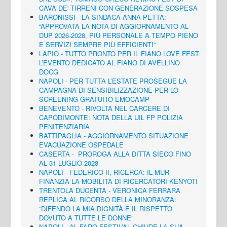
CAVA DE' TIRRENI CON GENERAZIONE SOSPESA
BARONISSI - LA SINDACA ANNA PETTA:
“APPROVATA LA NOTA DI AGGIORNAMENTO AL
DUP 2026-2028, PIÙ PERSONALE A TEMPO PIENO
E SERVIZI SEMPRE PIÙ EFFICIENTI”
LAPIO - TUTTO PRONTO PER IL FIANO LOVE FEST:
L’EVENTO DEDICATO AL FIANO DI AVELLINO
DOCG
NAPOLI - PER TUTTA L’ESTATE PROSEGUE LA
CAMPAGNA DI SENSIBILIZZAZIONE PER LO
SCREENING GRATUITO EMOCAMP
BENEVENTO - RIVOLTA NEL CARCERE DI
CAPODIMONTE: NOTA DELLA UIL FP POLIZIA
PENITENZIARIA
BATTIPAGLIA - AGGIORNAMENTO SITUAZIONE
EVACUAZIONE OSPEDALE
CASERTA - PROROGA ALLA DITTA SIECO FINO
AL 31 LUGLIO 2028
NAPOLI - FEDERICO II, RICERCA: IL MUR
FINANZIA LA MOBILITÀ DI RICERCATORI KENYOTI
TRENTOLA DUCENTA - VERONICA FERRARA
REPLICA AL RICORSO DELLA MINORANZA:
“DIFENDO LA MIA DIGNITÀ E IL RISPETTO
DOVUTO A TUTTE LE DONNE”
NAPOLI - AL FARO FESTIVAL CHIUDE LA SUA