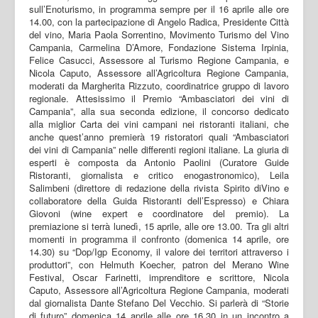
sull’Enoturismo, in programma sempre per il 16 aprile alle ore
14.00, con la partecipazione di Angelo Radica, Presidente Città
del vino, Maria Paola Sorrentino, Movimento Turismo del Vino
Campania, Carmelina D’Amore, Fondazione Sistema Irpinia,
Felice Casucci, Assessore al Turismo Regione Campania, e
Nicola Caputo, Assessore all’Agricoltura Regione Campania,
moderati da Margherita Rizzuto, coordinatrice gruppo di lavoro
regionale. Attesissimo il Premio “Ambasciatori dei vini di
Campania”, alla sua seconda edizione, il concorso dedicato
alla miglior Carta dei vini campani nei ristoranti italiani, che
anche quest’anno premierà 19 ristoratori quali “Ambasciatori
dei vini di Campania” nelle differenti regioni italiane. La giuria di
esperti è composta da Antonio Paolini (Curatore Guide
Ristoranti, giornalista e critico enogastronomico), Leila
Salimbeni (direttore di redazione della rivista Spirito diVino e
collaboratore della Guida Ristoranti dell’Espresso) e Chiara
Giovoni (wine expert e coordinatore del premio). La
premiazione si terrà lunedì, 15 aprile, alle ore 13.00. Tra gli altri
momenti in programma il confronto (domenica 14 aprile, ore
14.30) su “Dop/Igp Economy, il valore dei territori attraverso i
produttori”, con Helmuth Koecher, patron del Merano Wine
Festival, Oscar Farinetti, imprenditore e scrittore, Nicola
Caputo, Assessore all’Agricoltura Regione Campania, moderati
dal giornalista Dante Stefano Del Vecchio. Si parlerà di “Storie
di futuro” domenica 14 aprile alle ore 16.30 in un incontro a