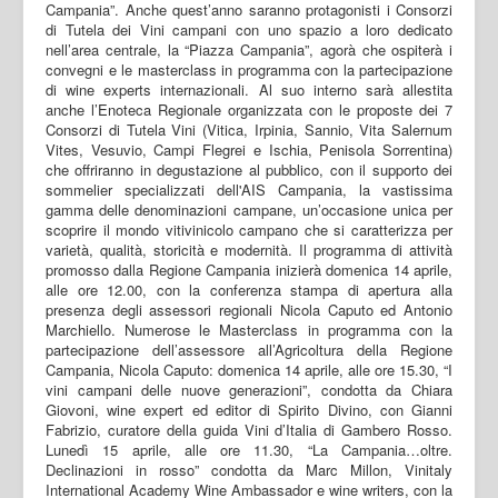
Campania”. Anche quest’anno saranno protagonisti i Consorzi
di Tutela dei Vini campani con uno spazio a loro dedicato
nell’area centrale, la “Piazza Campania”, agorà che ospiterà i
convegni e le masterclass in programma con la partecipazione
di wine experts internazionali. Al suo interno sarà allestita
anche l’Enoteca Regionale organizzata con le proposte dei 7
Consorzi di Tutela Vini (Vitica, Irpinia, Sannio, Vita Salernum
Vites, Vesuvio, Campi Flegrei e Ischia, Penisola Sorrentina)
che offriranno in degustazione al pubblico, con il supporto dei
sommelier specializzati dell'AIS Campania, la vastissima
gamma delle denominazioni campane, un’occasione unica per
scoprire il mondo vitivinicolo campano che si caratterizza per
varietà, qualità, storicità e modernità. Il programma di attività
promosso dalla Regione Campania inizierà domenica 14 aprile,
alle ore 12.00, con la conferenza stampa di apertura alla
presenza degli assessori regionali Nicola Caputo ed Antonio
Marchiello. Numerose le Masterclass in programma con la
partecipazione dell’assessore all’Agricoltura della Regione
Campania, Nicola Caputo: domenica 14 aprile, alle ore 15.30, “I
vini campani delle nuove generazioni”, condotta da Chiara
Giovoni, wine expert ed editor di Spirito Divino, con Gianni
Fabrizio, curatore della guida Vini d’Italia di Gambero Rosso.
Lunedì 15 aprile, alle ore 11.30, “La Campania…oltre.
Declinazioni in rosso” condotta da Marc Millon, Vinitaly
International Academy Wine Ambassador e wine writers, con la