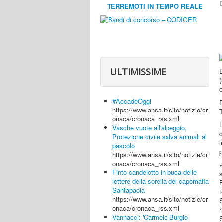
D
TERREMOTI IN TEMPO REALE
ULTIMISSIME
(
o
#AccadeOggi
D
https://www.ansa.it/sito/notizie/cr
T
onaca/cronaca_rss.xml
Vasche vuote all'alpeggio,
Protezione civile salva animali al
i
pascolo
p
https://www.ansa.it/sito/notizie/cr
onaca/cronaca_rss.xml
Finto candelotto in buca delle
s
lettere della sorella del capomafia
B
Santapaola
t
https://www.ansa.it/sito/notizie/cr
onaca/cronaca_rss.xml
r
Vannacci: 'Carmelo Burgio