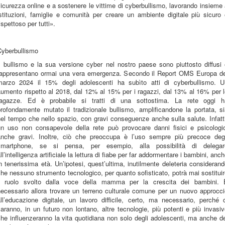
icurezza online e a sostenere le vittime di cyberbullismo, lavorando insieme
stituzioni, famiglie e comunità per creare un ambiente digitale più sicuro
ispettoso per tutti».
Cyberbullismo
l bullismo e la sua versione cyber nel nostro paese sono piuttosto diffusi
rappresentano ormai una vera emergenza. Secondo il Report OMS Europa de
marzo 2024 il 15% degli adolescenti ha subìto atti di cyberbullismo. U
umento rispetto al 2018, dal 12% al 15% per i ragazzi, dal 13% al 16% per 
ragazze. Ed è probabile si tratti di una sottostima. La rete oggi h
rofondamente mutato il tradizionale bullismo, amplificandone la portata, s
el tempo che nello spazio, con gravi conseguenze anche sulla salute. Infatt
un uso non consapevole della rete può provocare danni fisici e psicologic
anche gravi. Inoltre, ciò che preoccupa è l’uso sempre più precoce degl
smartphone, se si pensa, per esempio, alla possibilità di delegar
ll’intelligenza artificiale la lettura di fiabe per far addormentare i bambini, anc
n tenerissima età. Un’ipotesi, quest’ultima, inutilmente deleteria consideran
he nessuno strumento tecnologico, per quanto sofisticato, potrà mai sostitui
il ruolo svolto dalla voce della mamma per la crescita dei bambini. 
necessario allora trovare un terreno culturale comune per un nuovo approcci
ll’educazione digitale, un lavoro difficile, certo, ma necessario, perché 
aranno, in un futuro non lontano, altre tecnologie, più potenti e più invasi
he influenzeranno la vita quotidiana non solo degli adolescenti, ma anche d