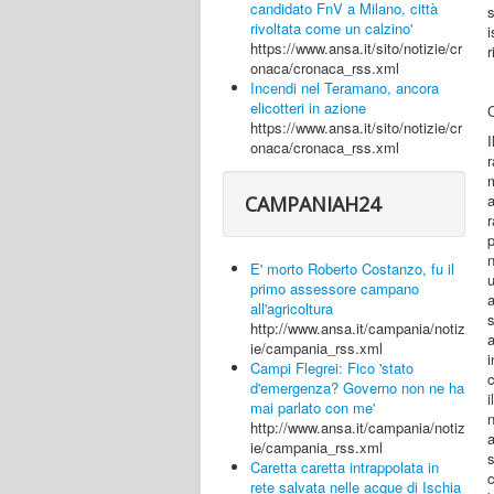
candidato FnV a Milano, città
s
rivoltata come un calzino'
i
https://www.ansa.it/sito/notizie/cr
r
onaca/cronaca_rss.xml
Incendi nel Teramano, ancora
elicotteri in azione
https://www.ansa.it/sito/notizie/cr
I
onaca/cronaca_rss.xml
a
CAMPANIAH24
p
n
E' morto Roberto Costanzo, fu il
primo assessore campano
all'agricoltura
http://www.ansa.it/campania/notiz
a
ie/campania_rss.xml
i
Campi Flegrei: Fico 'stato
c
d'emergenza? Governo non ne ha
mai parlato con me'
http://www.ansa.it/campania/notiz
a
ie/campania_rss.xml
s
Caretta caretta intrappolata in
c
rete salvata nelle acque di Ischia