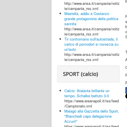
b
http://www.ansa.it/campania/notiz
ie/campania_rss.xml
Mastella, addio a Costanzo
P
grande protagonista della politica
sannita
http://www.ansa.it/campania/notiz
c
ie/campania_rss.xml
S
Tir contromano sull'autostrada, il
carico di pomodori si rovescia su
un'auto
T
http://www.ansa.it/campania/notiz
ie/campania_rss.xml
A
C
SPORT (calcio)
Calcio: Atalanta brillante un
tempo, Schalke battuto 3-0
https://www.areanapoli.it/rss/feed
/Campionato.xml
Malagò alla Gazzetta dello Sport,
"Bianchedi capo delegazione
Azzurri"
https://www.areanapoli.it/rss/feed