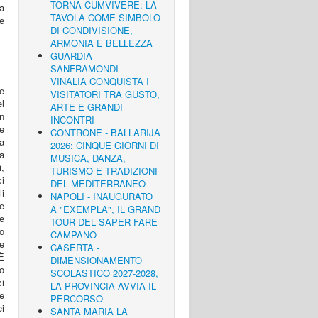
TORNA CUMVIVERE: LA
 a
TAVOLA COME SIMBOLO
 e
DI CONDIVISIONE,
ARMONIA E BELLEZZA
GUARDIA
SANFRAMONDI -
VINALIA CONQUISTA I
 e
VISITATORI TRA GUSTO,
l
ARTE E GRANDI
n
INCONTRI
le
CONTRONE - BALLARIJA
a
2026: CINQUE GIORNI DI
ia
MUSICA, DANZA,
i,
TURISMO E TRADIZIONI
i
DEL MEDITERRANEO
i
NAPOLI - INAUGURATO
e
A "EXEMPLA", IL GRAND
he
TOUR DEL SAPER FARE
do
CAMPANO
re
CASERTA -
È
DIMENSIONAMENTO
o
SCOLASTICO 2027-2028,
ci
LA PROVINCIA AVVIA IL
ve
PERCORSO
ei
SANTA MARIA LA