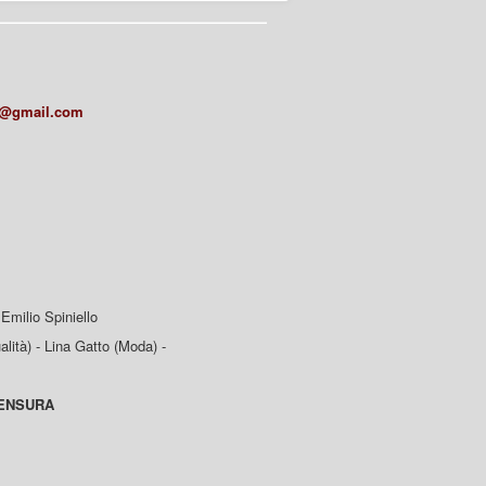
a@gmail.com
Emilio Spiniello
lità) - Lina Gatto (Moda) -
CENSURA