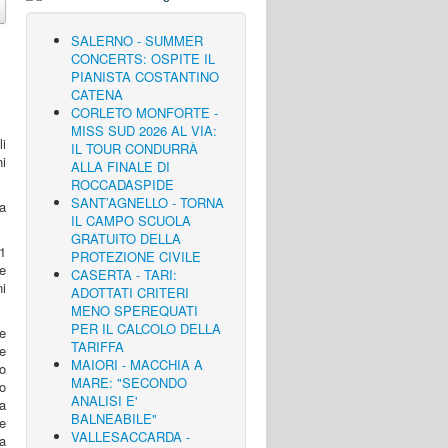
SALERNO - SUMMER
CONCERTS: OSPITE IL
PIANISTA COSTANTINO
CATENA
CORLETO MONFORTE -
MISS SUD 2026 AL VIA:
i
IL TOUR CONDURRÀ
ni
ALLA FINALE DI
ROCCADASPIDE
SANT’AGNELLO - TORNA
ra
IL CAMPO SCUOLA
GRATUITO DELLA
1
PROTEZIONE CIVILE
e
CASERTA - TARI:
ni
ADOTTATI CRITERI
MENO SPEREQUATI
PER IL CALCOLO DELLA
e
TARIFFA
 e
MAIORI - MACCHIA A
to
MARE: "SECONDO
lo
ANALISI E'
a
BALNEABILE"
te
VALLESACCARDA -
a