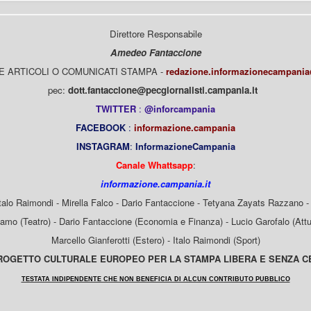
Direttore Responsabile
Amedeo Fantaccione
E ARTICOLI O COMUNICATI STAMPA -
redazione.informazionecampani
pec:
dott.fantaccione@pecgiornalisti.campania.it
TWITTER
:
@inforcampania
FACEBOOK
:
informazione.campania
INSTAGRAM
:
InformazioneCampania
Canale Whattsapp
:
informazione.campania.it
Italo Raimondi - Mirella Falco - Dario Fantaccione - Tetyana Zayats Razzano - 
mo (Teatro) - Dario Fantaccione (Economia e Finanza) - Lucio Garofalo (Attua
Marcello Gianferotti (Estero) - Italo Raimondi (Sport)
OGETTO CULTURALE EUROPEO PER LA STAMPA LIBERA E SENZA 
TESTATA INDIPENDENTE CHE NON BENEFICIA DI ALCUN CONTRIBUTO PUBBLICO