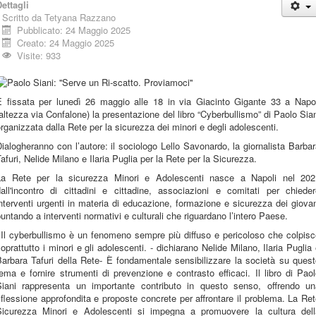
ettagli
Scritto da
Tetyana Razzano
Pubblicato: 24 Maggio 2025
Creato: 24 Maggio 2025
Visite: 933
È fissata per lunedì 26 maggio alle 18 in via Giacinto Gigante 33 a Napol
altezza via Confalone) la presentazione del libro “Cyberbullismo” di Paolo Sia
rganizzata dalla Rete per la sicurezza dei minori e degli adolescenti.
ialogheranno con l’autore: il sociologo Lello Savonardo, la giornalista Barba
afuri, Nelide Milano e Ilaria Puglia per la Rete per la Sicurezza.
La Rete per la sicurezza Minori e Adolescenti nasce a Napoli nel 202
dall'incontro di cittadini e cittadine, associazioni e comitati per chieder
nterventi urgenti in materia di educazione, formazione e sicurezza dei giova
untando a interventi normativi e culturali che riguardano l’intero Paese.
«Il cyberbullismo è un fenomeno sempre più diffuso e pericoloso che colpisc
oprattutto i minori e gli adolescenti. - dichiarano Nelide Milano, Ilaria Puglia
arbara Tafuri della Rete- È fondamentale sensibilizzare la società su ques
ema e fornire strumenti di prevenzione e contrasto efficaci. Il libro di Pao
Siani rappresenta un importante contributo in questo senso, offrendo un
iflessione approfondita e proposte concrete per affrontare il problema. La Re
Sicurezza Minori e Adolescenti si impegna a promuovere la cultura dell