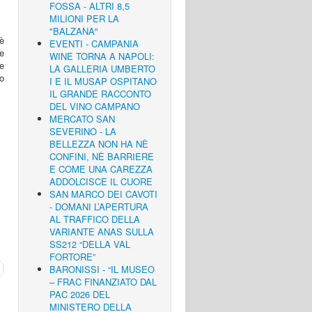
FOSSA - ALTRI 8,5
MILIONI PER LA
"BALZANA"
 è
EVENTI - CAMPANIA
e
WINE TORNA A NAPOLI:
e
LA GALLERIA UMBERTO
lo
I E IL MUSAP OSPITANO
IL GRANDE RACCONTO
DEL VINO CAMPANO
MERCATO SAN
SEVERINO - LA
BELLEZZA NON HA NÈ
CONFINI, NÈ BARRIERE
E COME UNA CAREZZA
ADDOLCISCE IL CUORE
SAN MARCO DEI CAVOTI
- DOMANI L’APERTURA
AL TRAFFICO DELLA
VARIANTE ANAS SULLA
SS212 “DELLA VAL
FORTORE”
BARONISSI - “IL MUSEO
– FRAC FINANZIATO DAL
PAC 2026 DEL
MINISTERO DELLA