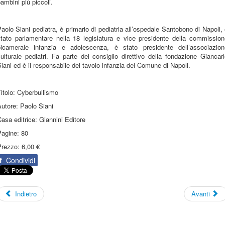
ambini più piccoli.
aolo Siani pediatra, è primario di pediatria all’ospedale Santobono di Napoli,
stato parlamentare nella 18 legislatura e vice presidente della commission
bicamerale infanzia e adolescenza, è stato presidente dell’associazion
ulturale pediatri. Fa parte del consiglio direttivo della fondazione Giancar
iani ed è il responsabile del tavolo infanzia del Comune di Napoli.
itolo: Cyberbullismo
utore: Paolo Siani
asa editrice: Giannini Editore
Pagine: 80
Prezzo: 6,00 €
f
Condividi
Indietro
Avanti