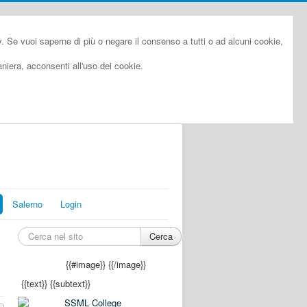
cy. Se vuoi saperne di più o negare il consenso a tutti o ad alcuni cookie,
iera, acconsenti all'uso dei cookie.
Salerno
Login
Cerca
{{#image}}
{{/image}}
{{text}}
{{subtext}}