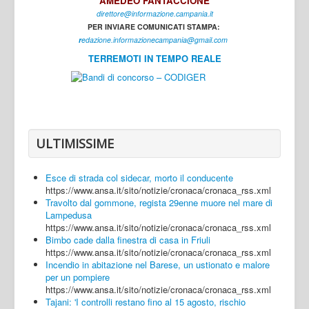
AMEDEO FANTACCIONE
direttore@informazione.campania.it
Interni
PER INVIARE COMUNICATI STAMPA:
Cultura
r
edazione.informazionecampania@gmail.com
TERREMOTI IN TEMPO REALE
Sport
Regione
Avellino
Benevento
ULTIMISSIME
Caserta
Esce di strada col sidecar, morto il conducente
Napoli
https://www.ansa.it/sito/notizie/cronaca/cronaca_rss.xml
Travolto dal gommone, regista 29enne muore nel mare di
Salerno
Lampedusa
https://www.ansa.it/sito/notizie/cronaca/cronaca_rss.xml
Login
Bimbo cade dalla finestra di casa in Friuli
https://www.ansa.it/sito/notizie/cronaca/cronaca_rss.xml
Incendio in abitazione nel Barese, un ustionato e malore
per un pompiere
https://www.ansa.it/sito/notizie/cronaca/cronaca_rss.xml
Tajani: 'I controlli restano fino al 15 agosto, rischio