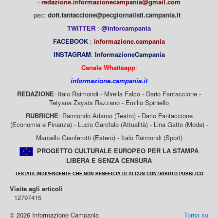
-
redazione.informazionecampania@gmail.com
pec:
dott.fantaccione@pecgiornalisti.campania.it
TWITTER
:
@inforcampania
FACEBOOK
:
informazione.campania
INSTAGRAM
:
InformazioneCampania
Canale Whattsapp
:
informazione.campania.it
REDAZIONE
: Italo Raimondi - Mirella Falco - Dario Fantaccione -
Tetyana Zayats Razzano - Emilio Spiniello
RUBRICHE
: Raimondo Adamo (Teatro) - Dario Fantaccione
(Economia e Finanza) - Lucio Garofalo (Attualità) - Lina Gatto (Moda) -
Marcello Gianferotti (Estero) - Italo Raimondi (Sport)
PROGETTO CULTURALE EUROPEO PER LA STAMPA
LIBERA E SENZA CENSURA
TESTATA INDIPENDENTE CHE NON BENEFICIA DI ALCUN CONTRIBUTO PUBBLICO
Visite agli articoli
12797415
© 2026 Informazione Campania
Torna su