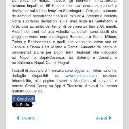
Domenica 10 marzo, invece, gli interventi infrastrutturali
avranno impatti su 65 Frecce che subiranno cancellazioni e
deviazioni sulla linea lenta tra Settebagni e Orte, con aumento
dei tempi di percorrenza fino a 80 minuti; 4 Intercity e Intercity
Notte subiranno deviazioni sulla linea lenta tra Settebagni e
Orte, con aumento dei tempi di percorrenza fino a 60 minuti.
Alcuni dei treni ad alta velocità cancellati sono quelli che
viaggiano verso nord e collegano Benevento a Roma, Milano,
Torino e Bardonecchia e quelli che viaggiano verso sud da
Genova a Roma e tra Milano e Roma. Aumento dei tempi di
percorrenza anche per alcuni treni Regionali che viaggiano
tra Napoli e Sapri/Cosenza, tra Salerno e Caserta e
tra Salerno e Napoli Campi Flegrei.
I canali di acquisto di Trenitalia sono aggiornati. Informazioni di
dettaglio disponibili su
www.trenitalia.com
(sezione
Infomobilità, alla pagina Lavori e Modifiche al servizio) e
tramite Smart Caring su App di Trenitalia. Attivo il call center
gratuito 800 89 20.
f
Condividi
Indietro
Avanti