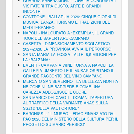
GUARDIA SANFRAMONDI - VINALIA CONQUISTA I
VISITATORI TRA GUSTO, ARTE E GRANDI
INCONTRI
CONTRONE - BALLARIJA 2026: CINQUE GIORNI DI
MUSICA, DANZA, TURISMO E TRADIZIONI DEL
MEDITERRANEO
NAPOLI - INAUGURATO A "EXEMPLA", IL GRAND
TOUR DEL SAPER FARE CAMPANO
CASERTA - DIMENSIONAMENTO SCOLASTICO
2027-2028, LA PROVINCIA AVVIA IL PERCORSO
SANTA MARIA LA FOSSA - ALTRI 8,5 MILIONI PER
LA "BALZANA"
EVENTI - CAMPANIA WINE TORNA A NAPOLI: LA
GALLERIA UMBERTO I E IL MUSAP OSPITANO IL
GRANDE RACCONTO DEL VINO CAMPANO
MERCATO SAN SEVERINO - LA BELLEZZA NON HA
NÈ CONFINI, NÈ BARRIERE E COME UNA
CAREZZA ADDOLCISCE IL CUORE
SAN MARCO DEI CAVOTI - DOMANI L’APERTURA
AL TRAFFICO DELLA VARIANTE ANAS SULLA
SS212 “DELLA VAL FORTORE”
BARONISSI - “IL MUSEO – FRAC FINANZIATO DAL
PAC 2026 DEL MINISTERO DELLA CULTURA PER IL
PROGETTO SU MARIO PERSICO”