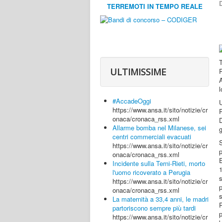
D
TERREMOTI IN TEMPO REALE
T
ULTIMISSIME
l
#AccadeOggi
U
https://www.ansa.it/sito/notizie/cr
onaca/cronaca_rss.xml
Allarme bomba nel Milanese, sei
g
centri commerciali evacuati
S
https://www.ansa.it/sito/notizie/cr
p
onaca/cronaca_rss.xml
E
Incidente sulla Terni-Rieti, morto
l'uomo ricoverato a Perugia
https://www.ansa.it/sito/notizie/cr
p
onaca/cronaca_rss.xml
s
La maternità a 33,4 anni, le madri
partoriscono sempre più tardi
https://www.ansa.it/sito/notizie/cr