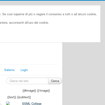
cy. Se vuoi saperne di più o negare il consenso a tutti o ad alcuni cookie,
iera, acconsenti all'uso dei cookie.
Salerno
Login
Cerca
{{#image}}
{{/image}}
{{text}}
{{subtext}}