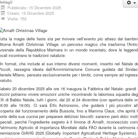
ettagli
Pubblicato: 15 Dicembre 2025
Creato: 15 Dicembre 2025
Visite: 752
utta la magia delle feste sta per rivivere nell’evento più atteso dai bambin
Ritorna Amalfi Christmas Village: un percorso magico che trasforma l'Antic
Arsenale della Repubblica Marinara in un mondo incantato, dove le leggend
ocali incontrano le tradizioni natalizie.
n format, che include al suo interno diversi momenti, inserito nel Natale d
Piccoli, rassegna ideata dall’Amministrazione Comune guidata dal Sindac
Daniele Milano, pensata esclusivamente per i bimbi, come sempre ad ingress
ratuito.
abato 20 dicembre 2025 alle ore 16 inaugura la Fabbrica del Natale: grandi
iccini potranno vivere emozioni uniche incontrando la laboriosa squadra deg
lfi di Babbo Natale, tutti i giorni, dal 20 al 24 dicembre (con apertura dalle o
16:00 alle 19:00). Ci sarà Elfo Astronomo, che guiderà i più piccolini all
scoperta del funzionamento della Bussola, fino a Mamma Claus, che aprirà l
orte della sua cucina per preparare deliziosi biscotti: saranno però dolci mol
peciali, perché l’ingrediente segreto è il limone di Amalfi, riconosciuto co
Patrimonio Agricolo di importanza Mondiale dalla FAO durante la cerimonia d
premiazione GIAHS 2025 (Globally Important Agricaltural Heritage Systems). 