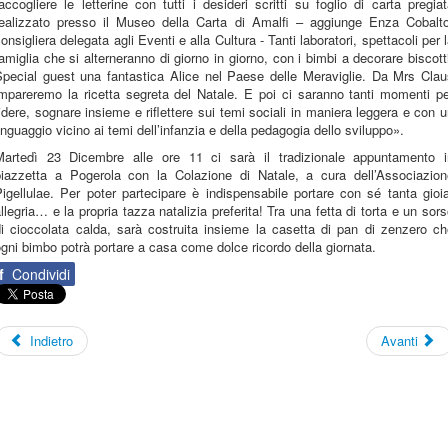
accogliere le letterine con tutti i desideri scritti su foglio di carta pregia
realizzato presso il Museo della Carta di Amalfi – aggiunge Enza Cobalto
onsigliera delegata agli Eventi e alla Cultura - Tanti laboratori, spettacoli per 
amiglia che si alterneranno di giorno in giorno, con i bimbi a decorare biscott
Special guest una fantastica Alice nel Paese delle Meraviglie. Da Mrs Clau
impareremo la ricetta segreta del Natale. E poi ci saranno tanti momenti pe
idere, sognare insieme e riflettere sui temi sociali in maniera leggera e con 
inguaggio vicino ai temi dell’infanzia e della pedagogia dello sviluppo».
Martedì 23 Dicembre alle ore 11 ci sarà il tradizionale appuntamento i
piazzetta a Pogerola con la Colazione di Natale, a cura dell’Associazion
igellulae. Per poter partecipare è indispensabile portare con sé tanta gioi
llegria… e la propria tazza natalizia preferita! Tra una fetta di torta e un sor
di cioccolata calda, sarà costruita insieme la casetta di pan di zenzero ch
gni bimbo potrà portare a casa come dolce ricordo della giornata.
f
Condividi
Indietro
Avanti