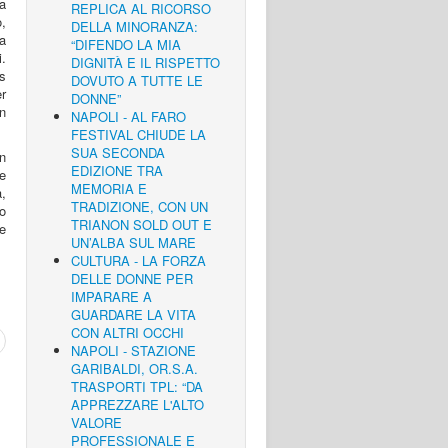
ta
REPLICA AL RICORSO
,
DELLA MINORANZA:
la
“DIFENDO LA MIA
i.
DIGNITÀ E IL RISPETTO
s
DOVUTO A TUTTE LE
r
DONNE”
un
NAPOLI - AL FARO
FESTIVAL CHIUDE LA
SUA SECONDA
n
EDIZIONE TRA
e
MEMORIA E
a,
TRADIZIONE, CON UN
so
TRIANON SOLD OUT E
e
UN’ALBA SUL MARE
CULTURA - LA FORZA
DELLE DONNE PER
IMPARARE A
GUARDARE LA VITA
CON ALTRI OCCHI
NAPOLI - STAZIONE
GARIBALDI, OR.S.A.
TRASPORTI TPL: “DA
APPREZZARE L'ALTO
VALORE
PROFESSIONALE E