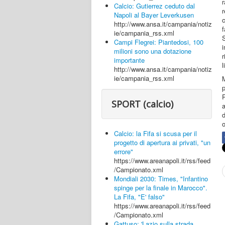
r
Calcio: Gutierrez ceduto dal
Napoli al Bayer Leverkusen
c
http://www.ansa.it/campania/notiz
f
ie/campania_rss.xml
Campi Flegrei: Piantedosi, 100
milioni sono una dotazione
r
importante
l
http://www.ansa.it/campania/notiz
ie/campania_rss.xml
P
SPORT (calcio)
a
o
Calcio: la Fifa si scusa per il
progetto di apertura ai privati, "un
errore"
https://www.areanapoli.it/rss/feed
/Campionato.xml
Mondiali 2030: Times, "Infantino
spinge per la finale in Marocco".
La Fifa, "E' falso"
https://www.areanapoli.it/rss/feed
/Campionato.xml
Gattuso: 'Lazio sulla strada