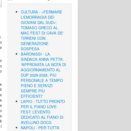
CULTURA - «FERMARE
L'EMORRAGIA DEI
GIOVANI DAL SUD»:
TOMASO GRECO AL
MAC FEST DI CAVA DE'
i.
TIRRENI CON
o
GENERAZIONE
e
SOSPESA
BARONISSI - LA
SINDACA ANNA PETTA:
ei
“APPROVATA LA NOTA DI
o
AGGIORNAMENTO AL
o
DUP 2026-2028, PIÙ
PERSONALE A TEMPO
 e
PIENO E SERVIZI
li
SEMPRE PIÙ
re
EFFICIENTI”
a
LAPIO - TUTTO PRONTO
e
PER IL FIANO LOVE
to
FEST: L’EVENTO
me
DEDICATO AL FIANO DI
i
AVELLINO DOCG
I
NAPOLI - PER TUTTA