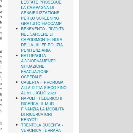
a
L’ESTATE PROSEGUE
re
LA CAMPAGNA DI
re
SENSIBILIZZAZIONE
n
PER LO SCREENING
na
GRATUITO EMOCAMP
r
BENEVENTO - RIVOLTA
te
NEL CARCERE DI
hi
CAPODIMONTE: NOTA
DELLA UIL FP POLIZIA
PENITENZIARIA
hi
BATTIPAGLIA -
re
AGGIORNAMENTO
i
SITUAZIONE
i.
EVACUAZIONE
e
OSPEDALE
,
CASERTA - PROROGA
po
ALLA DITTA SIECO FINO
le
AL 31 LUGLIO 2028
i
NAPOLI - FEDERICO II,
to
RICERCA: IL MUR
ie
FINANZIA LA MOBILITÀ
,
DI RICERCATORI
KENYOTI
i
TRENTOLA DUCENTA -
er
VERONICA FERRARA