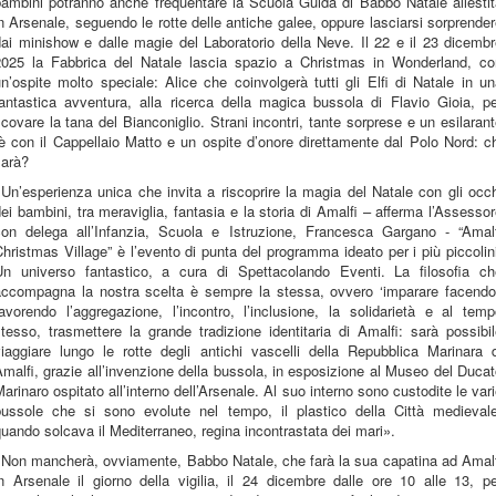
bambini potranno anche frequentare la Scuola Guida di Babbo Natale allestit
n Arsenale, seguendo le rotte delle antiche galee, oppure lasciarsi sorprende
ai minishow e dalle magie del Laboratorio della Neve. Il 22 e il 23 dicemb
2025 la Fabbrica del Natale lascia spazio a Christmas in Wonderland, co
n’ospite molto speciale: Alice che coinvolgerà tutti gli Elfi di Natale in u
fantastica avventura, alla ricerca della magica bussola di Flavio Gioia, pe
covare la tana del Bianconiglio. Strani incontri, tante sorprese e un esilaran
è con il Cappellaio Matto e un ospite d’onore direttamente dal Polo Nord: c
sarà?
Un’esperienza unica che invita a riscoprire la magia del Natale con gli occ
ei bambini, tra meraviglia, fantasia e la storia di Amalfi – afferma l’Assesso
con delega all’Infanzia, Scuola e Istruzione, Francesca Gargano - “Amalf
hristmas Village” è l’evento di punta del programma ideato per i più piccolin
Un universo fantastico, a cura di Spettacolando Eventi. La filosofia ch
accompagna la nostra scelta è sempre la stessa, ovvero ‘imparare facendo’
avorendo l’aggregazione, l’incontro, l’inclusione, la solidarietà e al tem
tesso, trasmettere la grande tradizione identitaria di Amalfi: sarà possibi
viaggiare lungo le rotte degli antichi vascelli della Repubblica Marinara d
malfi, grazie all’invenzione della bussola, in esposizione al Museo del Duca
arinaro ospitato all’interno dell’Arsenale. Al suo interno sono custodite le var
bussole che si sono evolute nel tempo, il plastico della Città medievale
uando solcava il Mediterraneo, regina incontrastata dei mari».
«Non mancherà, ovviamente, Babbo Natale, che farà la sua capatina ad Amalf
n Arsenale il giorno della vigilia, il 24 dicembre dalle ore 10 alle 13, p