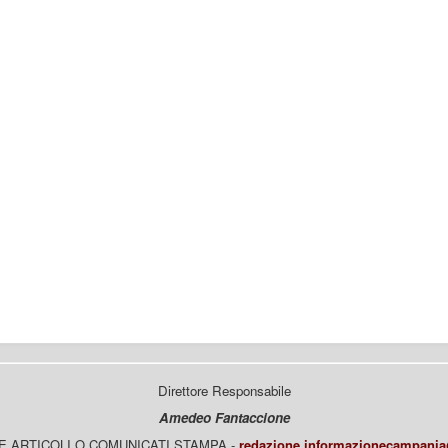
Direttore Responsabile
Amedeo Fantaccione
E ARTICOLI O COMUNICATI STAMPA -
redazione.informazionecampani