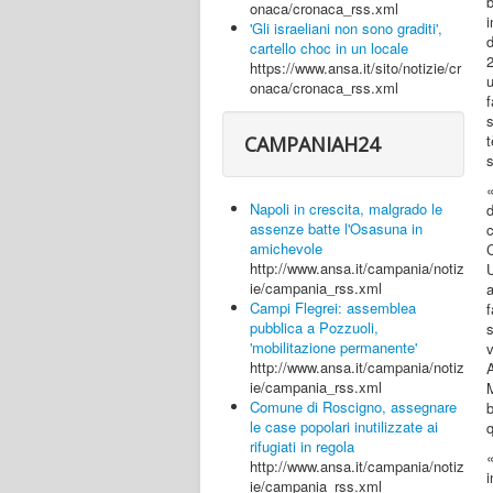
onaca/cronaca_rss.xml
i
'Gli israeliani non sono graditi',
d
cartello choc in un locale
https://www.ansa.it/sito/notizie/cr
u
onaca/cronaca_rss.xml
s
t
CAMPANIAH24
«
Napoli in crescita, malgrado le
d
assenze batte l'Osasuna in
amichevole
C
http://www.ansa.it/campania/notiz
ie/campania_rss.xml
Campi Flegrei: assemblea
f
pubblica a Pozzuoli,
s
'mobilitazione permanente'
http://www.ansa.it/campania/notiz
A
ie/campania_rss.xml
M
Comune di Roscigno, assegnare
le case popolari inutilizzate ai
q
rifugiati in regola
http://www.ansa.it/campania/notiz
i
ie/campania_rss.xml