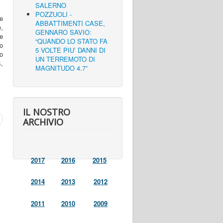
SALERNO
POZZUOLI -
e
ABBATTIMENTI CASE,
e,
GENNARO SAVIO:
e
“QUANDO LO STATO FA
po
5 VOLTE PIU’ DANNI DI
o
UN TERREMOTO DI
,
MAGNITUDO 4.7”
IL NOSTRO
ARCHIVIO
2017
2016
2015
2014
2013
2012
2011
2010
2009