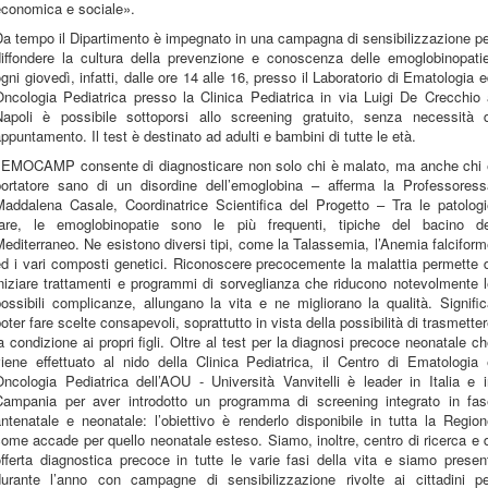
economica e sociale».
a tempo il Dipartimento è impegnato in una campagna di sensibilizzazione p
diffondere la cultura della prevenzione e conoscenza delle emoglobinopatie
gni giovedì, infatti, dalle ore 14 alle 16, presso il Laboratorio di Ematologia 
Oncologia Pediatrica presso la Clinica Pediatrica in via Luigi De Crecchio 
Napoli è possibile sottoporsi allo screening gratuito, senza necessità d
ppuntamento. Il test è destinato ad adulti e bambini di tutte le età.
«EMOCAMP consente di diagnosticare non solo chi è malato, ma anche chi 
portatore sano di un disordine dell’emoglobina – afferma la Professoress
Maddalena Casale, Coordinatrice Scientifica del Progetto – Tra le patologi
rare, le emoglobinopatie sono le più frequenti, tipiche del bacino de
editerraneo. Ne esistono diversi tipi, come la Talassemia, l’Anemia falcifor
d i vari composti genetici. Riconoscere precocemente la malattia permette 
niziare trattamenti e programmi di sorveglianza che riducono notevolmente 
ossibili complicanze, allungano la vita e ne migliorano la qualità. Signifi
oter fare scelte consapevoli, soprattutto in vista della possibilità di trasmette
a condizione ai propri figli. Oltre al test per la diagnosi precoce neonatale c
viene effettuato al nido della Clinica Pediatrica, il Centro di Ematologia 
ncologia Pediatrica dell’AOU - Università Vanvitelli è leader in Italia e 
Campania per aver introdotto un programma di screening integrato in fas
ntenatale e neonatale: l’obiettivo è renderlo disponibile in tutta la Regio
ome accade per quello neonatale esteso. Siamo, inoltre, centro di ricerca e 
fferta diagnostica precoce in tutte le varie fasi della vita e siamo presen
durante l’anno con campagne di sensibilizzazione rivolte ai cittadini pe