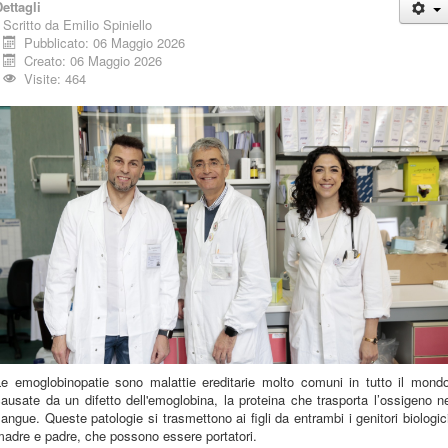
ettagli
Scritto da
Emilio Spiniello
Pubblicato: 06 Maggio 2026
Creato: 06 Maggio 2026
Visite: 464
Le emoglobinopatie sono malattie ereditarie molto comuni in tutto il mondo
ausate da un difetto dell'emoglobina, la proteina che trasporta l’ossigeno n
angue. Queste patologie si trasmettono ai figli da entrambi i genitori biologic
adre e padre, che possono essere portatori.