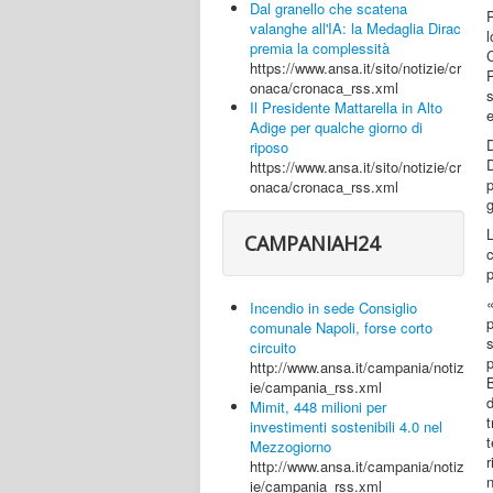
Dal granello che scatena
P
valanghe all'IA: la Medaglia Dirac
l
premia la complessità
https://www.ansa.it/sito/notizie/cr
P
onaca/cronaca_rss.xml
Il Presidente Mattarella in Alto
Adige per qualche giorno di
riposo
https://www.ansa.it/sito/notizie/cr
onaca/cronaca_rss.xml
g
L
CAMPANIAH24
p
«
Incendio in sede Consiglio
p
comunale Napoli, forse corto
s
circuito
http://www.ansa.it/campania/notiz
ie/campania_rss.xml
d
Mimit, 448 milioni per
t
investimenti sostenibili 4.0 nel
t
Mezzogiorno
r
http://www.ansa.it/campania/notiz
ie/campania_rss.xml