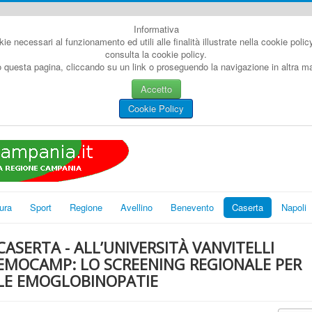
Informativa
kie necessari al funzionamento ed utili alle finalità illustrate nella cookie poli
consulta la cookie policy.
questa pagina, cliccando su un link o proseguendo la navigazione in altra man
Accetto
Cookie Policy
ura
Sport
Regione
Avellino
Benevento
Caserta
Napoli
CASERTA - ALL’UNIVERSITÀ VANVITELLI
EMOCAMP: LO SCREENING REGIONALE PER
LE EMOGLOBINOPATIE