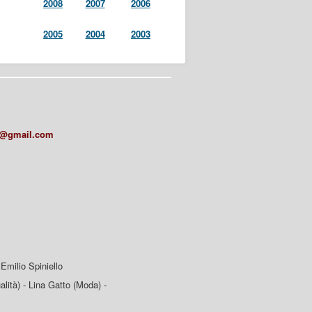
2008
2007
2006
2005
2004
2003
a@gmail.com
Emilio Spiniello
lità) - Lina Gatto (Moda) -