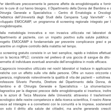
er identificare precocemente le persone affette da emoglobinopatia e forni
oro le cure di cui hanno bisogno, il Dipartimento della Donna del Bambino e 
Chirurgia Generale e Specialistica – Centro di Ematologia e Oncologi
ediatrica dell’Università degli Studi della Campania “Luigi Vanvitelli” - 
sviluppato EMOCAMP, un programma di screening regionale integrato per l
emoglobinopatie.
Dalla metodologia innovativa e non invasiva utilizzata nei laboratori de
Dipartimento al paziente, con un impatto positivo sulla salute pubblica: i
progetto EMOCAMP è fondamentale per prevenire complicanze gravi e pe
arantire un migliore controllo della malattia nel tempo.
o screening gratuito consiste in un test semplice, rapido e indolore effettua
con la tecnica HPLC: consiste nel prelievo di una goccia di sangue da dito 
ermette di individuare eventuali anomalie dell’emoglobina in modo efficace.
L’approccio innovativo utilizzato nei nostri laboratori si traduce in applicazio
ratiche con un effetto sulle vite delle persone. Offre un nuovo orizzonte 
peranza, migliorando notevolmente la qualità di vita dei pazienti – sottolinea 
professore Silverio Perrotta, Direttore del Dipartimento della Donna, de
Bambino e di Chirurgia Generale e Specialistica - La strumentazion
iagnostica per la diagnosi precoce delle emoglobinopatie si inserisce, inoltr
ra le azioni di Terza Missione delle Università: attraverso il trasferimen
ecnologico delle nostre competenze e della ricerca scientifica, il nostro Aten
iesce ad interagire e a connettersi con le comunità e le imprese, sostenen
non solo il diritto alla salute dei cittadini, ma anche generando crescit