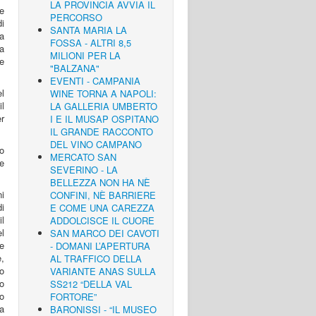
LA PROVINCIA AVVIA IL
re
PERCORSO
di
SANTA MARIA LA
a
FOSSA - ALTRI 8,5
ha
MILIONI PER LA
e
"BALZANA"
EVENTI - CAMPANIA
l
WINE TORNA A NAPOLI:
l
LA GALLERIA UMBERTO
r
I E IL MUSAP OSPITANO
IL GRANDE RACCONTO
DEL VINO CAMPANO
to
MERCATO SAN
e
SEVERINO - LA
BELLEZZA NON HA NÈ
ni
CONFINI, NÈ BARRIERE
di
E COME UNA CAREZZA
il
ADDOLCISCE IL CUORE
l
SAN MARCO DEI CAVOTI
e
- DOMANI L’APERTURA
e,
AL TRAFFICO DELLA
to
VARIANTE ANAS SULLA
eo
SS212 “DELLA VAL
do
FORTORE”
a
BARONISSI - “IL MUSEO