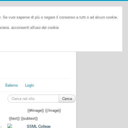
cy. Se vuoi saperne di più o negare il consenso a tutti o ad alcuni cookie,
iera, acconsenti all'uso dei cookie.
Salerno
Login
Cerca
{{#image}}
{{/image}}
{{text}}
{{subtext}}