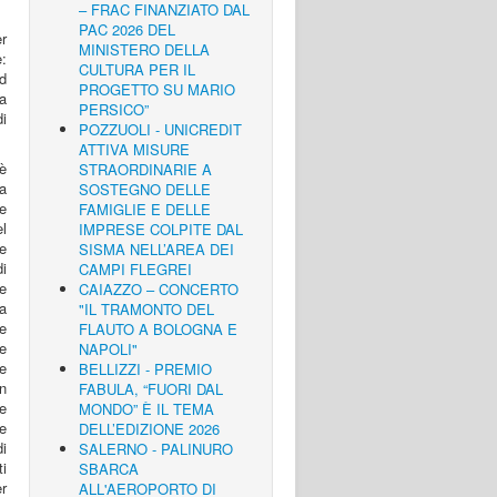
– FRAC FINANZIATO DAL
PAC 2026 DEL
er
MINISTERO DELLA
:
CULTURA PER IL
ed
PROGETTO SU MARIO
a
PERSICO”
i
POZZUOLI - UNICREDIT
ATTIVA MISURE
è
STRAORDINARIE A
a
SOSTEGNO DELLE
e
FAMIGLIE E DELLE
l
IMPRESE COLPITE DAL
me
SISMA NELL’AREA DEI
di
CAMPI FLEGREI
le
CAIAZZO – CONCERTO
ca
"IL TRAMONTO DEL
re
FLAUTO A BOLOGNA E
he
NAPOLI"
e
BELLIZZI - PREMIO
in
FABULA, “FUORI DAL
e
MONDO” È IL TEMA
ne
DELL’EDIZIONE 2026
di
SALERNO - PALINURO
ti
SBARCA
r
ALL'AEROPORTO DI