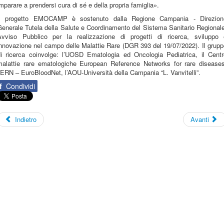
mparare a prendersi cura di sé e della propria famiglia».
Il progetto EMOCAMP è sostenuto dalla Regione Campania - Direzion
enerale Tutela della Salute e Coordinamento del Sistema Sanitario Regional
Avviso Pubblico per la realizzazione di progetti di ricerca, sviluppo 
nnovazione nel campo delle Malattie Rare (DGR 393 del 19/07/2022). Il grup
di ricerca coinvolge: l’UOSD Ematologia ed Oncologia Pediatrica, il Centr
malattie rare ematologiche European Reference Networks for rare diseases
’ERN – EuroBloodNet, l’AOU-Università della Campania “L. Vanvitelli”.
f
Condividi
Indietro
Avanti