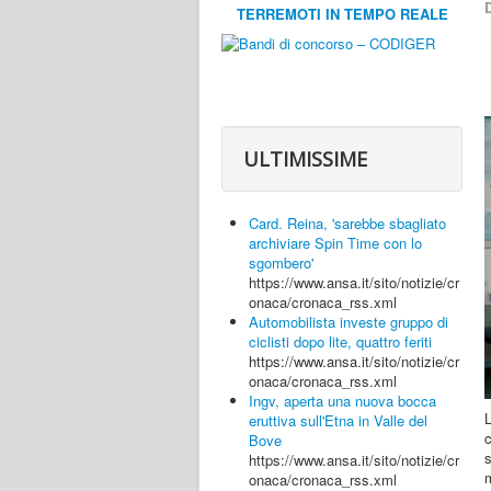
D
TERREMOTI IN TEMPO REALE
ULTIMISSIME
Card. Reina, 'sarebbe sbagliato
archiviare Spin Time con lo
sgombero'
https://www.ansa.it/sito/notizie/cr
onaca/cronaca_rss.xml
Automobilista investe gruppo di
ciclisti dopo lite, quattro feriti
https://www.ansa.it/sito/notizie/cr
onaca/cronaca_rss.xml
Ingv, aperta una nuova bocca
eruttiva sull'Etna in Valle del
c
Bove
s
https://www.ansa.it/sito/notizie/cr
m
onaca/cronaca_rss.xml