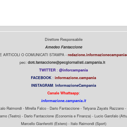
Direttore Responsabile
Amedeo Fantaccione
E ARTICOLI O COMUNICATI STAMPA -
redazione.informazionecampani
pec:
dott.fantaccione@pecgiornalisti.campania.it
TWITTER
:
@inforcampania
FACEBOOK
:
informazione.campania
INSTAGRAM
:
InformazioneCampania
Canale Whattsapp
:
informazione.campania.it
Italo Raimondi - Mirella Falco - Dario Fantaccione - Tetyana Zayats Razzano - 
mo (Teatro) - Dario Fantaccione (Economia e Finanza) - Lucio Garofalo (Attua
Marcello Gianferotti (Estero) - Italo Raimondi (Sport)