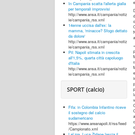
In Campania scatta l'allerta gialla
per temporali improvvisi
D
http://www.ansa.it/campania/notiz
ie/campania_rss.xml
o
14enne uccisa dall'ex: la
mamma, 'minacce? Sfogo dettato
da dolore'
a
http://www.ansa.it/campania/notiz
ie/campania_rss.xml
Pil: Napoli stimata in crescita
all'1,5%, quarta città capoluogo
d'Italia
M
http://www.ansa.it/campania/notiz
e
ie/campania_rss.xml
i
p
SPORT (calcio)
p
l
O
Fifa: in Colombia Infantino riceve
il sostegno del calcio
a
sudamericano
c
https://www.areanapoli.it/rss/feed
o
/Campionato.xml
LaLiga, Luca Zidane lascia il