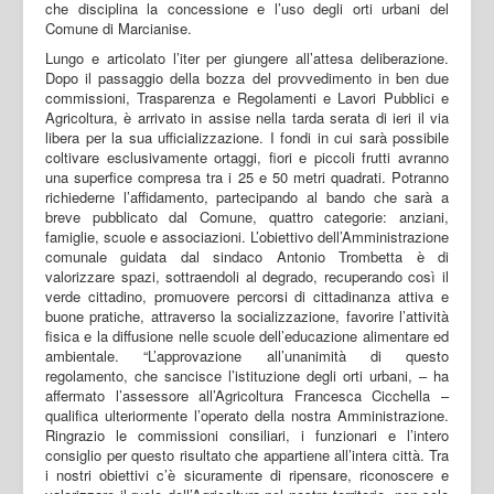
che disciplina la concessione e l’uso degli orti urbani del
Comune di Marcianise.
Lungo e articolato l’iter per giungere all’attesa deliberazione.
Dopo il passaggio della bozza del provvedimento in ben due
commissioni, Trasparenza e Regolamenti e Lavori Pubblici e
Agricoltura, è arrivato in assise nella tarda serata di ieri il via
libera per la sua ufficializzazione. I fondi in cui sarà possibile
coltivare esclusivamente ortaggi, fiori e piccoli frutti avranno
una superfice compresa tra i 25 e 50 metri quadrati. Potranno
richiederne l’affidamento, partecipando al bando che sarà a
breve pubblicato dal Comune, quattro categorie: anziani,
famiglie, scuole e associazioni. L’obiettivo dell’Amministrazione
comunale guidata dal sindaco Antonio Trombetta è di
valorizzare spazi, sottraendoli al degrado, recuperando così il
verde cittadino, promuovere percorsi di cittadinanza attiva e
buone pratiche, attraverso la socializzazione, favorire l’attività
fisica e la diffusione nelle scuole dell’educazione alimentare ed
ambientale. “L’approvazione all’unanimità di questo
regolamento, che sancisce l’istituzione degli orti urbani, – ha
affermato l’assessore all’Agricoltura Francesca Cicchella –
qualifica ulteriormente l’operato della nostra Amministrazione.
Ringrazio le commissioni consiliari, i funzionari e l’intero
consiglio per questo risultato che appartiene all’intera città. Tra
i nostri obiettivi c’è sicuramente di ripensare, riconoscere e