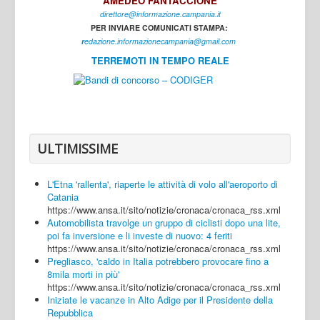
AMEDEO FANTACCIONE
direttore@informazione.campania.it
Interni
PER INVIARE COMUNICATI STAMPA:
Cultura
r
edazione.informazionecampania@gmail.com
TERREMOTI IN TEMPO REALE
Sport
Regione
Avellino
Benevento
ULTIMISSIME
Caserta
L'Etna 'rallenta', riaperte le attività di volo all'aeroporto di
Napoli
Catania
https://www.ansa.it/sito/notizie/cronaca/cronaca_rss.xml
Salerno
Automobilista travolge un gruppo di ciclisti dopo una lite,
poi fa inversione e li investe di nuovo: 4 feriti
Login
https://www.ansa.it/sito/notizie/cronaca/cronaca_rss.xml
Pregliasco, 'caldo in Italia potrebbero provocare fino a
8mila morti in più'
https://www.ansa.it/sito/notizie/cronaca/cronaca_rss.xml
Iniziate le vacanze in Alto Adige per il Presidente della
Repubblica