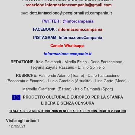
-
redazione.informazionecampania@gmail.com
pec:
dott.fantaccione@pecgiornalisti.campania.it
TWITTER
:
@inforcampania
FACEBOOK
:
informazione.campania
INSTAGRAM
:
InformazioneCampania
Canale Whattsapp
:
informazione.campania.it
REDAZIONE
: Italo Raimondi - Mirella Falco - Dario Fantaccione -
Tetyana Zayats Razzano - Emilio Spiniello
RUBRICHE
: Raimondo Adamo (Teatro) - Dario Fantaccione
(Economia e Finanza) - Lucio Garofalo (Attualità) - Lina Gatto (Moda) -
Marcello Gianferotti (Estero) - Italo Raimondi (Sport)
PROGETTO CULTURALE EUROPEO PER LA STAMPA
LIBERA E SENZA CENSURA
TESTATA INDIPENDENTE CHE NON BENEFICIA DI ALCUN CONTRIBUTO PUBBLICO
Visite agli articoli
12732321