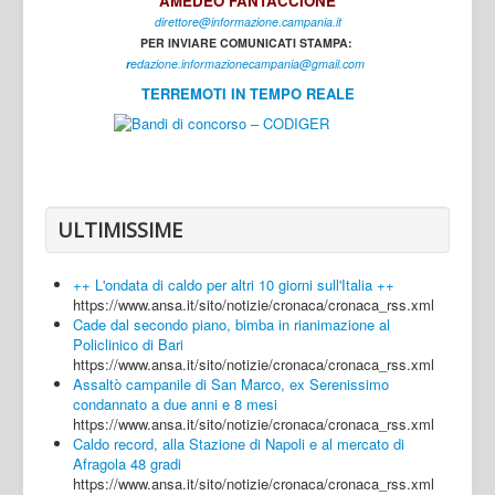
AMEDEO FANTACCIONE
direttore@informazione.campania.it
Interni
PER INVIARE COMUNICATI STAMPA:
Cultura
r
edazione.informazionecampania@gmail.com
TERREMOTI IN TEMPO REALE
Sport
Regione
Avellino
Benevento
ULTIMISSIME
Caserta
++ L'ondata di caldo per altri 10 giorni sull'Italia ++
Napoli
https://www.ansa.it/sito/notizie/cronaca/cronaca_rss.xml
Cade dal secondo piano, bimba in rianimazione al
Salerno
Policlinico di Bari
https://www.ansa.it/sito/notizie/cronaca/cronaca_rss.xml
Login
Assaltò campanile di San Marco, ex Serenissimo
condannato a due anni e 8 mesi
https://www.ansa.it/sito/notizie/cronaca/cronaca_rss.xml
Caldo record, alla Stazione di Napoli e al mercato di
Afragola 48 gradi
https://www.ansa.it/sito/notizie/cronaca/cronaca_rss.xml