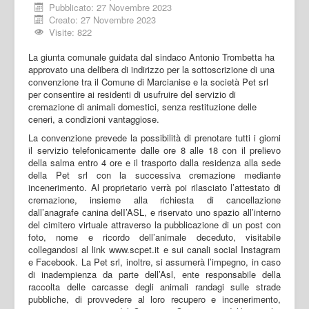
Pubblicato: 27 Novembre 2023
Creato: 27 Novembre 2023
Visite: 822
La giunta comunale guidata dal sindaco Antonio Trombetta ha
approvato una delibera di indirizzo per la sottoscrizione di una
convenzione tra il Comune di Marcianise e la società Pet srl
per consentire ai residenti di usufruire del servizio di
cremazione di animali domestici, senza restituzione delle
ceneri, a condizioni vantaggiose.
La convenzione prevede la possibilità di prenotare tutti i giorni
il servizio telefonicamente dalle ore 8 alle 18 con il prelievo
della salma entro 4 ore e il trasporto dalla residenza alla sede
della Pet srl con la successiva cremazione mediante
incenerimento. Al proprietario verrà poi rilasciato l’attestato di
cremazione, insieme alla richiesta di cancellazione
dall’anagrafe canina delI’ASL, e riservato uno spazio all’interno
del cimitero virtuale attraverso la pubblicazione di un post con
foto, nome e ricordo dell’animale deceduto, visitabile
collegandosi al link www.scpet.it e sui canali social Instagram
e Facebook. La Pet srl, inoltre, si assumerà l’impegno, in caso
di inadempienza da parte dell’Asl, ente responsabile della
raccolta delle carcasse degli animali randagi sulle strade
pubbliche, di provvedere al loro recupero e incenerimento,