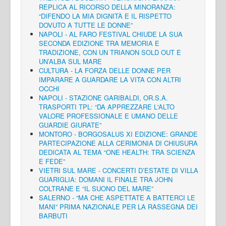
REPLICA AL RICORSO DELLA MINORANZA:
“DIFENDO LA MIA DIGNITÀ E IL RISPETTO
DOVUTO A TUTTE LE DONNE”
NAPOLI - AL FARO FESTIVAL CHIUDE LA SUA
SECONDA EDIZIONE TRA MEMORIA E
TRADIZIONE, CON UN TRIANON SOLD OUT E
UN’ALBA SUL MARE
CULTURA - LA FORZA DELLE DONNE PER
IMPARARE A GUARDARE LA VITA CON ALTRI
OCCHI
NAPOLI - STAZIONE GARIBALDI, OR.S.A.
TRASPORTI TPL: “DA APPREZZARE L'ALTO
VALORE PROFESSIONALE E UMANO DELLE
GUARDIE GIURATE”
MONTORO - BORGOSALUS XI EDIZIONE: GRANDE
PARTECIPAZIONE ALLA CERIMONIA DI CHIUSURA
DEDICATA AL TEMA “ONE HEALTH: TRA SCIENZA
E FEDE”
VIETRI SUL MARE - CONCERTI D’ESTATE DI VILLA
GUARIGLIA: DOMANI IL FINALE TRA JOHN
COLTRANE E “IL SUONO DEL MARE”
SALERNO - “MA CHE ASPETTATE A BATTERCI LE
MANI” PRIMA NAZIONALE PER LA RASSEGNA DEI
BARBUTI