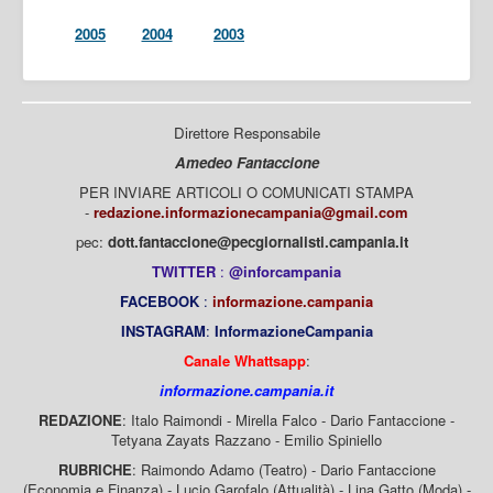
2005
2004
2003
Direttore Responsabile
Amedeo Fantaccione
PER INVIARE ARTICOLI O COMUNICATI STAMPA
-
redazione.informazionecampania@gmail.com
pec:
dott.fantaccione@pecgiornalisti.campania.it
TWITTER
:
@inforcampania
FACEBOOK
:
informazione.campania
INSTAGRAM
:
InformazioneCampania
Canale Whattsapp
:
informazione.campania.it
REDAZIONE
: Italo Raimondi - Mirella Falco - Dario Fantaccione -
Tetyana Zayats Razzano - Emilio Spiniello
RUBRICHE
: Raimondo Adamo (Teatro) - Dario Fantaccione
(Economia e Finanza) - Lucio Garofalo (Attualità) - Lina Gatto (Moda) -