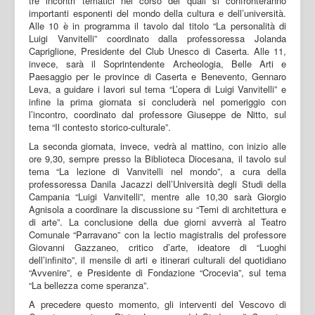
tre incontri tematici nel corso dei quali si confronteranno
importanti esponenti del mondo della cultura e dell’università.
Alle 10 è in programma il tavolo dal titolo “La personalità di
Luigi Vanvitelli” coordinato dalla professoressa Jolanda
Capriglione, Presidente del Club Unesco di Caserta. Alle 11,
invece, sarà il Soprintendente Archeologia, Belle Arti e
Paesaggio per le province di Caserta e Benevento, Gennaro
Leva, a guidare i lavori sul tema “L’opera di Luigi Vanvitelli” e
infine la prima giornata si concluderà nel pomeriggio con
l’incontro, coordinato dal professore Giuseppe de Nitto, sul
tema “Il contesto storico-culturale”.
La seconda giornata, invece, vedrà al mattino, con inizio alle
ore 9,30, sempre presso la Biblioteca Diocesana, il tavolo sul
tema “La lezione di Vanvitelli nel mondo”, a cura della
professoressa Danila Jacazzi dell’Università degli Studi della
Campania “Luigi Vanvitelli”, mentre alle 10,30 sarà Giorgio
Agnisola a coordinare la discussione su “Temi di architettura e
di arte”. La conclusione della due giorni avverrà al Teatro
Comunale “Parravano” con la lectio magistralis del professore
Giovanni Gazzaneo, critico d’arte, ideatore di “Luoghi
dell’infinito”, il mensile di arti e itinerari culturali del quotidiano
“Avvenire”, e Presidente di Fondazione “Crocevia”, sul tema
“La bellezza come speranza”.
A precedere questo momento, gli interventi del Vescovo di