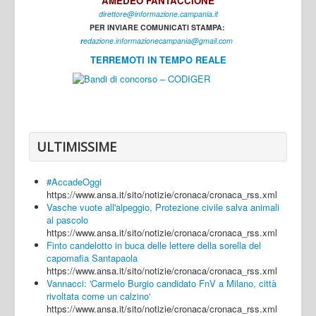
AMEDEO FANTACCIONE
direttore@informazione.campania.it
Interni
PER INVIARE COMUNICATI STAMPA:
Cultura
r
edazione.informazionecampania@gmail.com
TERREMOTI IN TEMPO REALE
Sport
Regione
Avellino
Benevento
ULTIMISSIME
Caserta
#AccadeOggi
Napoli
https://www.ansa.it/sito/notizie/cronaca/cronaca_rss.xml
Vasche vuote all'alpeggio, Protezione civile salva animali
Salerno
al pascolo
https://www.ansa.it/sito/notizie/cronaca/cronaca_rss.xml
Login
Finto candelotto in buca delle lettere della sorella del
capomafia Santapaola
https://www.ansa.it/sito/notizie/cronaca/cronaca_rss.xml
Vannacci: 'Carmelo Burgio candidato FnV a Milano, città
rivoltata come un calzino'
https://www.ansa.it/sito/notizie/cronaca/cronaca_rss.xml