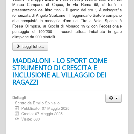
Museo Campano di Capua, in via Roma 68, si terrà la
presentazione del libro “199 - Il genio del tiro ”, Autobiografia
romanzata di Angelo Scalzone , il leggendario tiratore campano
che conquistò la medaglia d’oro nel Tiro a Volo, Specialità
Fossa Olimpica, ai Giochi di Monaco 1972 con l’eccezionale
punteggio di 199/200 – record tuttora imbattuto in gare
olimpiche da 200 piattelli.
Leggi tutto...
MADDALONI - LO SPORT COME
STRUMENTO DI CRESCITA E
INCLUSIONE AL VILLAGGIO DEI
RAGAZZI
Dettagli
Scritto da
Emilio Spiniello
Pubblicato: 07 Maggio 2025
Creato: 07 Maggio 2025
Visite: 680