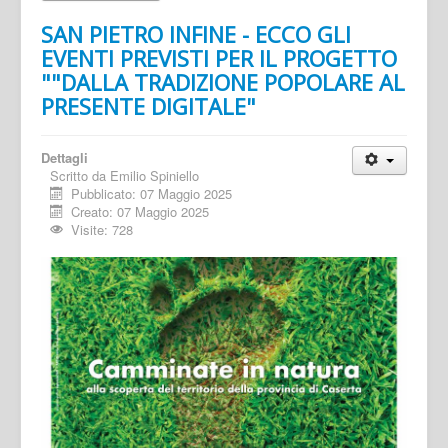
SAN PIETRO INFINE - ECCO GLI
EVENTI PREVISTI PER IL PROGETTO
""DALLA TRADIZIONE POPOLARE AL
PRESENTE DIGITALE"
Dettagli
Scritto da
Emilio Spiniello
Pubblicato: 07 Maggio 2025
Creato: 07 Maggio 2025
Visite: 728