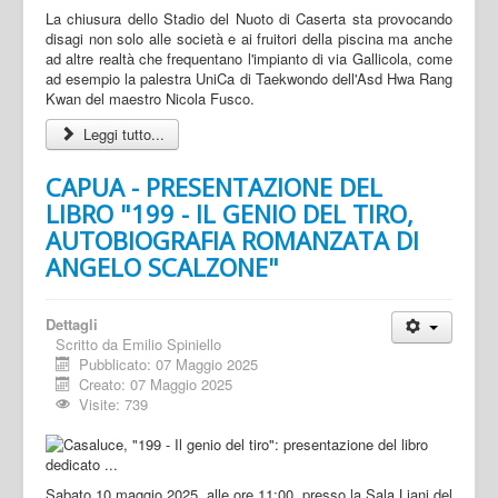
La chiusura dello Stadio del Nuoto di Caserta sta provocando
disagi non solo alle società e ai fruitori della piscina ma anche
ad altre realtà che frequentano l'impianto di via Gallicola, come
ad esempio la palestra UniCa di Taekwondo dell'Asd Hwa Rang
Kwan del maestro Nicola Fusco.
Leggi tutto...
CAPUA - PRESENTAZIONE DEL
LIBRO "199 - IL GENIO DEL TIRO,
AUTOBIOGRAFIA ROMANZATA DI
ANGELO SCALZONE"
Dettagli
Scritto da
Emilio Spiniello
Pubblicato: 07 Maggio 2025
Creato: 07 Maggio 2025
Visite: 739
Sabato 10 maggio 2025, alle ore 11:00, presso la Sala Liani del