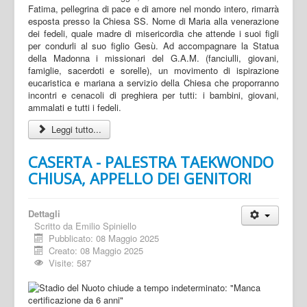
Fatima, pellegrina di pace e di amore nel mondo intero, rimarrà
esposta presso la Chiesa SS. Nome di Maria alla venerazione
dei fedeli, quale madre di misericordia che attende i suoi figli
per condurli al suo figlio Gesù. Ad accompagnare la Statua
della Madonna i missionari del G.A.M. (fanciulli, giovani,
famiglie, sacerdoti e sorelle), un movimento di ispirazione
eucaristica e mariana a servizio della Chiesa che proporranno
incontri e cenacoli di preghiera per tutti: i bambini, giovani,
ammalati e tutti i fedeli.
Leggi tutto...
CASERTA - PALESTRA TAEKWONDO
CHIUSA, APPELLO DEI GENITORI
Dettagli
Scritto da
Emilio Spiniello
Pubblicato: 08 Maggio 2025
Creato: 08 Maggio 2025
Visite: 587