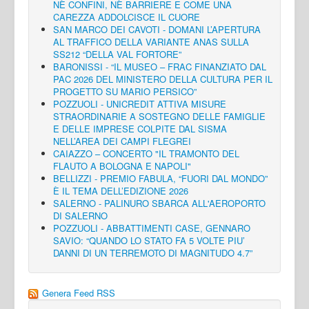
NÈ CONFINI, NÈ BARRIERE E COME UNA
CAREZZA ADDOLCISCE IL CUORE
SAN MARCO DEI CAVOTI - DOMANI L’APERTURA
AL TRAFFICO DELLA VARIANTE ANAS SULLA
SS212 “DELLA VAL FORTORE”
BARONISSI - “IL MUSEO – FRAC FINANZIATO DAL
PAC 2026 DEL MINISTERO DELLA CULTURA PER IL
PROGETTO SU MARIO PERSICO”
POZZUOLI - UNICREDIT ATTIVA MISURE
STRAORDINARIE A SOSTEGNO DELLE FAMIGLIE
E DELLE IMPRESE COLPITE DAL SISMA
NELL’AREA DEI CAMPI FLEGREI
CAIAZZO – CONCERTO "IL TRAMONTO DEL
FLAUTO A BOLOGNA E NAPOLI"
BELLIZZI - PREMIO FABULA, “FUORI DAL MONDO”
È IL TEMA DELL’EDIZIONE 2026
SALERNO - PALINURO SBARCA ALL'AEROPORTO
DI SALERNO
POZZUOLI - ABBATTIMENTI CASE, GENNARO
SAVIO: “QUANDO LO STATO FA 5 VOLTE PIU’
DANNI DI UN TERREMOTO DI MAGNITUDO 4.7”
Genera Feed RSS