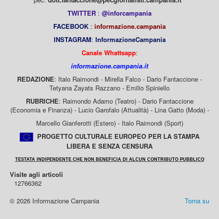
TWITTER
:
@inforcampania
FACEBOOK
:
informazione.campania
INSTAGRAM
:
InformazioneCampania
Canale Whattsapp
:
informazione.campania.it
REDAZIONE
: Italo Raimondi - Mirella Falco - Dario Fantaccione -
Tetyana Zayats Razzano - Emilio Spiniello
RUBRICHE
: Raimondo Adamo (Teatro) - Dario Fantaccione
(Economia e Finanza) - Lucio Garofalo (Attualità) - Lina Gatto (Moda) -
Marcello Gianferotti (Estero) - Italo Raimondi (Sport)
PROGETTO CULTURALE EUROPEO PER LA STAMPA
LIBERA E SENZA CENSURA
TESTATA INDIPENDENTE CHE NON BENEFICIA DI ALCUN CONTRIBUTO PUBBLICO
Visite agli articoli
12766362
© 2026 Informazione Campania
Torna su