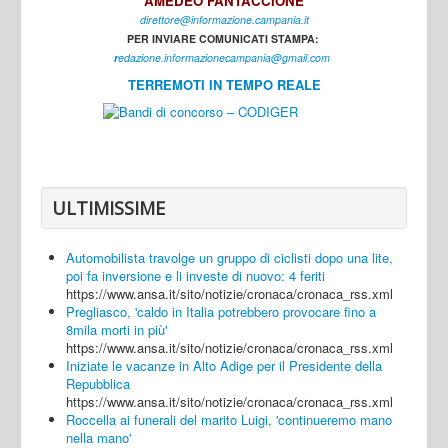
AMEDEO FANTACCIONE
direttore@informazione.campania.it
Interni
PER INVIARE COMUNICATI STAMPA:
Cultura
r
edazione.informazionecampania@gmail.com
TERREMOTI IN TEMPO REALE
Sport
Regione
Avellino
Benevento
ULTIMISSIME
Caserta
Automobilista travolge un gruppo di ciclisti dopo una lite,
Napoli
poi fa inversione e li investe di nuovo: 4 feriti
https://www.ansa.it/sito/notizie/cronaca/cronaca_rss.xml
Salerno
Pregliasco, 'caldo in Italia potrebbero provocare fino a
8mila morti in più'
Login
https://www.ansa.it/sito/notizie/cronaca/cronaca_rss.xml
Iniziate le vacanze in Alto Adige per il Presidente della
Repubblica
https://www.ansa.it/sito/notizie/cronaca/cronaca_rss.xml
Roccella ai funerali del marito Luigi, 'continueremo mano
nella mano'