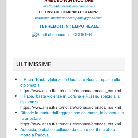
AMEDEO FANTACCIONE
direttore@informazione.campania.it
Interni
PER INVIARE COMUNICATI STAMPA:
Cultura
r
edazione.informazionecampania@gmail.com
TERREMOTI IN TEMPO REALE
Sport
Regione
Avellino
Benevento
ULTIMISSIME
Caserta
Il Papa: 'Basta violenze in Ucraina e Russia, spazio alla
Napoli
diplomazia'
https://www.ansa.it/sito/notizie/cronaca/cronaca_rss.xml
Salerno
Il Papa, 'basta violenze in Ucraina e Russia, spazio alla
diplomazia'
Login
https://www.ansa.it/sito/notizie/cronaca/cronaca_rss.xml
Difende la madre dall'aggressione del padre, lo blocca e lo
fa arrestare
https://www.ansa.it/sito/notizie/cronaca/cronaca_rss.xml
Autopsia, probabile collasso da calore per il muratore
morto a Padova