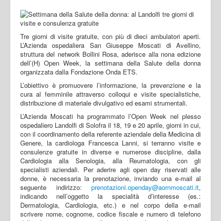
Tre giorni di visite gratuite, con più di dieci ambulatori aperti.
L’Azienda ospedaliera San Giuseppe Moscati di Avellino,
struttura del network Bollini Rosa, aderisce alla nona edizione
dell’(H) Open Week, la settimana della Salute della donna
organizzata dalla Fondazione Onda ETS.
L’obiettivo è promuovere l’informazione, la prevenzione e la
cura al femminile attraverso colloqui e visite specialistiche,
distribuzione di materiale divulgativo ed esami strumentali.
L’Azienda Moscati ha programmato l’Open Week nel plesso
ospedaliero Landolfi di Solofra il 18, 19 e 20 aprile, giorni in cui,
con il coordinamento della referente aziendale della Medicina di
Genere, la cardiologa Francesca Lanni, si terranno visite e
consulenze gratuite in diverse e numerose discipline, dalla
Cardiologia alla Senologia, alla Reumatologia, con gli
specialisti aziendali. Per aderire agli open day riservati alle
donne, è necessaria la prenotazione, inviando una e-mail al
seguente indirizzo:
prenotazioni.openday@aornmoscati.it
,
indicando nell’oggetto la specialità d’interesse (es.:
Dermatologia, Cardiologia, etc.) e nel corpo della e-mail
scrivere nome, cognome, codice fiscale e numero di telefono