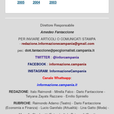
2005
2004
2003
Direttore Responsabile
Amedeo Fantaccione
PER INVIARE ARTICOLI O COMUNICATI STAMPA
-
redazione.informazionecampania@gmail.com
pec:
dott.fantaccione@pecgiornalisti.campania.it
TWITTER
:
@inforcampania
FACEBOOK
:
informazione.campania
INSTAGRAM
:
InformazioneCampania
Canale Whattsapp
:
informazione.campania.it
REDAZIONE
: Italo Raimondi - Mirella Falco - Dario Fantaccione -
Tetyana Zayats Razzano - Emilio Spiniello
RUBRICHE
: Raimondo Adamo (Teatro) - Dario Fantaccione
(Economia e Finanza) - Lucio Garofalo (Attualità) - Lina Gatto (Moda) -