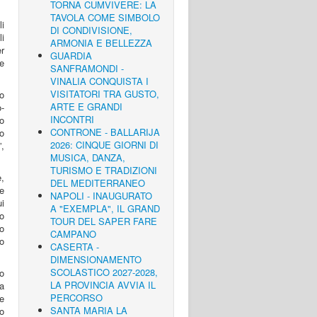
TORNA CUMVIVERE: LA
TAVOLA COME SIMBOLO
li
DI CONDIVISIONE,
i
ARMONIA E BELLEZZA
er
GUARDIA
ne
SANFRAMONDI -
VINALIA CONQUISTA I
VISITATORI TRA GUSTO,
io
ARTE E GRANDI
-
INCONTRI
o
CONTRONE - BALLARIJA
mo
2026: CINQUE GIORNI DI
”,
MUSICA, DANZA,
TURISMO E TRADIZIONI
,
DEL MEDITERRANEO
re
NAPOLI - INAUGURATO
ui
A "EXEMPLA", IL GRAND
o
TOUR DEL SAPER FARE
o
CAMPANO
o
CASERTA -
DIMENSIONAMENTO
SCOLASTICO 2027-2028,
co
LA PROVINCIA AVVIA IL
a
PERCORSO
e
SANTA MARIA LA
ro