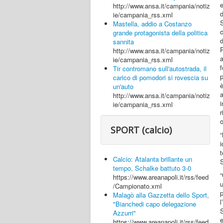
http://www.ansa.it/campania/notiz
d
ie/campania_rss.xml
S
Mastella, addio a Costanzo
grande protagonista della politica
d
sannita
P
http://www.ansa.it/campania/notiz
ie/campania_rss.xml
f
Tir contromano sull'autostrada, il
p
carico di pomodori si rovescia su
è
un'auto
a
http://www.ansa.it/campania/notiz
i
ie/campania_rss.xml
o
SPORT (calcio)
t
Calcio: Atalanta brillante un
S
tempo, Schalke battuto 3-0
https://www.areanapoli.it/rss/feed
/Campionato.xml
Malagò alla Gazzetta dello Sport,
l
"Bianchedi capo delegazione
S
Azzurri"
https://www.areanapoli.it/rss/feed