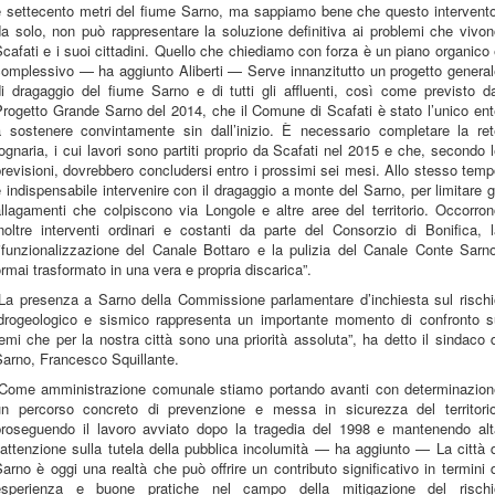
e settecento metri del fiume Sarno, ma sappiamo bene che questo intervento
a solo, non può rappresentare la soluzione definitiva ai problemi che vivo
cafati e i suoi cittadini. Quello che chiediamo con forza è un piano organico
complessivo — ha aggiunto Aliberti — Serve innanzitutto un progetto general
i dragaggio del fiume Sarno e di tutti gli affluenti, così come previsto d
rogetto Grande Sarno del 2014, che il Comune di Scafati è stato l’unico en
a sostenere convintamente sin dall’inizio. È necessario completare la ret
ognaria, i cui lavori sono partiti proprio da Scafati nel 2015 e che, secondo 
revisioni, dovrebbero concludersi entro i prossimi sei mesi. Allo stesso tem
 indispensabile intervenire con il dragaggio a monte del Sarno, per limitare g
llagamenti che colpiscono via Longole e altre aree del territorio. Occorro
noltre interventi ordinari e costanti da parte del Consorzio di Bonifica, 
rifunzionalizzazione del Canale Bottaro e la pulizia del Canale Conte Sarno
rmai trasformato in una vera e propria discarica”.
“La presenza a Sarno della Commissione parlamentare d’inchiesta sul rischi
idrogeologico e sismico rappresenta un importante momento di confronto s
emi che per la nostra città sono una priorità assoluta”, ha detto il sindaco 
arno, Francesco Squillante.
“Come amministrazione comunale stiamo portando avanti con determinazion
un percorso concreto di prevenzione e messa in sicurezza del territorio
proseguendo il lavoro avviato dopo la tragedia del 1998 e mantenendo alt
’attenzione sulla tutela della pubblica incolumità — ha aggiunto — La città 
arno è oggi una realtà che può offrire un contributo significativo in termini 
esperienza e buone pratiche nel campo della mitigazione del rischi