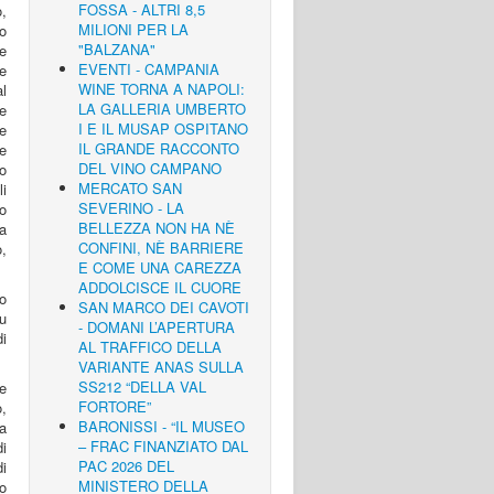
FOSSA - ALTRI 8,5
,
MILIONI PER LA
no
"BALZANA"
 e
EVENTI - CAMPANIA
e
WINE TORNA A NAPOLI:
al
LA GALLERIA UMBERTO
te
I E IL MUSAP OSPITANO
e
IL GRANDE RACCONTO
le
DEL VINO CAMPANO
po
MERCATO SAN
li
SEVERINO - LA
no
BELLEZZA NON HA NÈ
la
CONFINI, NÈ BARRIERE
,
E COME UNA CAREZZA
ADDOLCISCE IL CUORE
o
SAN MARCO DEI CAVOTI
u
- DOMANI L’APERTURA
di
AL TRAFFICO DELLA
VARIANTE ANAS SULLA
SS212 “DELLA VAL
e
FORTORE”
,
BARONISSI - “IL MUSEO
a
– FRAC FINANZIATO DAL
di
PAC 2026 DEL
di
MINISTERO DELLA
o