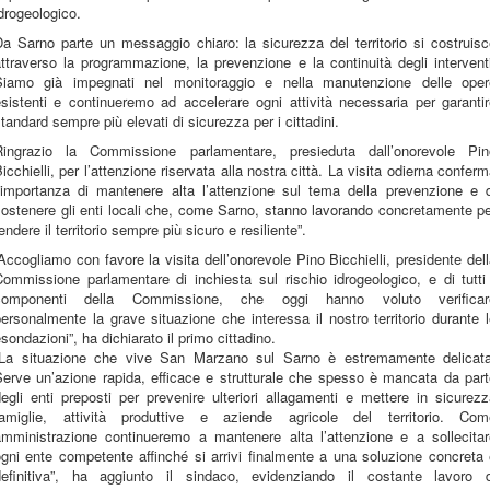
drogeologico.
a Sarno parte un messaggio chiaro: la sicurezza del territorio si costruis
ttraverso la programmazione, la prevenzione e la continuità degli intervent
Siamo già impegnati nel monitoraggio e nella manutenzione delle oper
sistenti e continueremo ad accelerare ogni attività necessaria per garanti
tandard sempre più elevati di sicurezza per i cittadini.
Ringrazio la Commissione parlamentare, presieduta dall’onorevole Pin
icchielli, per l’attenzione riservata alla nostra città. La visita odierna confer
l’importanza di mantenere alta l’attenzione sul tema della prevenzione e d
ostenere gli enti locali che, come Sarno, stanno lavorando concretamente p
endere il territorio sempre più sicuro e resiliente”.
Accogliamo con favore la visita dell’onorevole Pino Bicchielli, presidente del
ommissione parlamentare di inchiesta sul rischio idrogeologico, e di tutti
componenti della Commissione, che oggi hanno voluto verificar
ersonalmente la grave situazione che interessa il nostro territorio durante 
sondazioni”, ha dichiarato il primo cittadino.
“La situazione che vive San Marzano sul Sarno è estremamente delicata
Serve un’azione rapida, efficace e strutturale che spesso è mancata da part
egli enti preposti per prevenire ulteriori allagamenti e mettere in sicurez
famiglie, attività produttive e aziende agricole del territorio. Com
amministrazione continueremo a mantenere alta l’attenzione e a sollecitar
gni ente competente affinché si arrivi finalmente a una soluzione concreta
definitiva”, ha aggiunto il sindaco, evidenziando il costante lavoro d