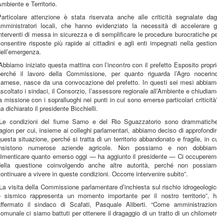
mbiente e Territorio.
articolare attenzione è stata riservata anche alle criticità segnalate dag
amministratori locali, che hanno evidenziato la necessità di accelerare gl
nterventi di messa in sicurezza e di semplificare le procedure burocratiche p
onsentire risposte più rapide ai cittadini e agli enti impegnati nella gestio
dell’emergenza.
Abbiamo iniziato questa mattina con l’incontro con il prefetto Esposito propr
perché il lavoro della Commissione, per quanto riguarda l’Agro nocerino
sarnese, nasce da una convocazione del prefetto. In questi sei mesi abbiam
scoltato i sindaci, il Consorzio, l’assessore regionale all’Ambiente e chiudia
a missione con i sopralluoghi nei punti in cui sono emerse particolari criticità
a dichiarato il presidente Bicchielli.
“Le condizioni del fiume Sarno e del Rio Sguazzatorio sono drammatiche
agion per cui, insieme ai colleghi parlamentari, abbiamo deciso di approfondi
uesta situazione, perché si tratta di un territorio abbandonato e fragile, in c
insistono numerose aziende agricole. Non possiamo e non dobbiam
dimenticare quanto emerso oggi — ha aggiunto il presidente — Ci occuperem
della questione coinvolgendo anche altre autorità, perché non possiam
ontinuare a vivere in queste condizioni. Occorre intervenire subito”.
La visita della Commissione parlamentare d’inchiesta sul rischio idrogeologi
e sismico rappresenta un momento importante per il nostro territorio”, h
affermato il sindaco di Scafati, Pasquale Aliberti. “Come amministrazion
omunale ci siamo battuti per ottenere il dragaggio di un tratto di un chilomet