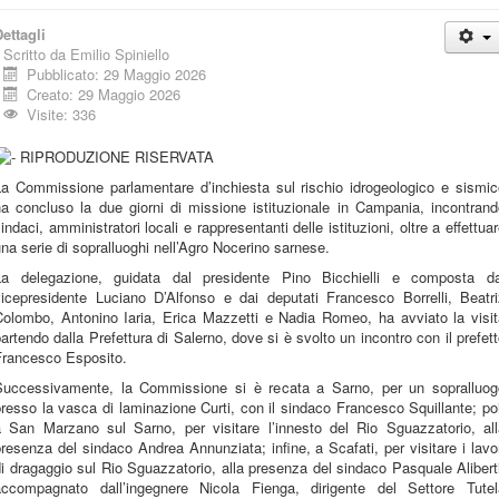
ettagli
Scritto da
Emilio Spiniello
Pubblicato: 29 Maggio 2026
Creato: 29 Maggio 2026
Visite: 336
La Commissione parlamentare d’inchiesta sul rischio idrogeologico e sismic
ha concluso la due giorni di missione istituzionale in Campania, incontrand
indaci, amministratori locali e rappresentanti delle istituzioni, oltre a effettua
na serie di sopralluoghi nell’Agro Nocerino sarnese.
La delegazione, guidata dal presidente Pino Bicchielli e composta da
vicepresidente Luciano D’Alfonso e dai deputati Francesco Borrelli, Beatri
Colombo, Antonino Iaria, Erica Mazzetti e Nadia Romeo, ha avviato la visit
artendo dalla Prefettura di Salerno, dove si è svolto un incontro con il prefet
Francesco Esposito.
Successivamente, la Commissione si è recata a Sarno, per un sopralluog
resso la vasca di laminazione Curti, con il sindaco Francesco Squillante; po
a San Marzano sul Sarno, per visitare l’innesto del Rio Sguazzatorio, all
resenza del sindaco Andrea Annunziata; infine, a Scafati, per visitare i lavo
i dragaggio sul Rio Sguazzatorio, alla presenza del sindaco Pasquale Alibert
accompagnato dall’ingegnere Nicola Fienga, dirigente del Settore Tutel