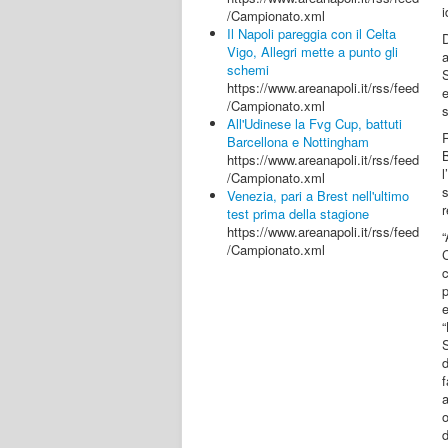
i
/Campionato.xml
Il Napoli pareggia con il Celta
D
Vigo, Allegri mette a punto gli
a
schemi
https://www.areanapoli.it/rss/feed
e
/Campionato.xml
s
All'Udinese la Fvg Cup, battuti
Barcellona e Nottingham
B
https://www.areanapoli.it/rss/feed
/Campionato.xml
s
Venezia, pari a Brest nell'ultimo
r
test prima della stagione
https://www.areanapoli.it/rss/feed
“
/Campionato.xml
C
p
e
d
o