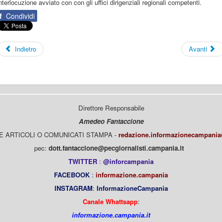
nterlocuzione avviato con con gli uffici dirigenziali regionali competenti.
f
Condividi
Indietro
Avanti
Direttore Responsabile
Amedeo Fantaccione
E ARTICOLI O COMUNICATI STAMPA -
redazione.informazionecampani
pec:
dott.fantaccione@pecgiornalisti.campania.it
TWITTER
:
@inforcampania
FACEBOOK
:
informazione.campania
INSTAGRAM
:
InformazioneCampania
Canale Whattsapp
:
informazione.campania.it