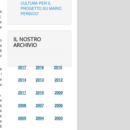
CULTURA PER IL
PROGETTO SU MARIO
ce
PERSICO”
i.
e
re
IL NOSTRO
o
ARCHIVIO
ma
i
er
2017
2016
2015
la
 i
e
2014
2013
2012
le
2011
2010
2009
.
e
za
2008
2007
2006
e
e
2005
2004
2003
 e
i