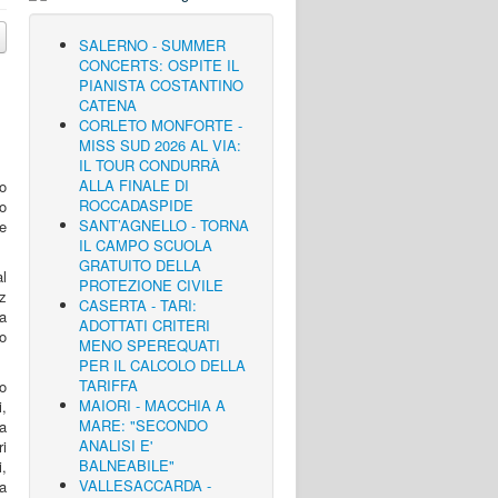
SALERNO - SUMMER
CONCERTS: OSPITE IL
PIANISTA COSTANTINO
CATENA
CORLETO MONFORTE -
MISS SUD 2026 AL VIA:
IL TOUR CONDURRÀ
ALLA FINALE DI
o
ROCCADASPIDE
o
SANT’AGNELLO - TORNA
re
IL CAMPO SCUOLA
GRATUITO DELLA
l
PROTEZIONE CIVILE
z
CASERTA - TARI:
a
ADOTTATI CRITERI
to
MENO SPEREQUATI
PER IL CALCOLO DELLA
TARIFFA
o
MAIORI - MACCHIA A
i,
MARE: "SECONDO
a
ANALISI E'
ri
BALNEABILE"
i,
VALLESACCARDA -
a