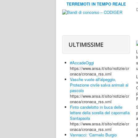
TERREMOTI IN TEMPO REALE
D
ULTIMISSIME
s
#AccadeOggi
u
https://www.ansa.it/sito/notizie/cr
onaca/cronaca_rss.xml
Vasche vuote all'alpeggio,
Protezione civile salva animali al
pascolo
p
https://www.ansa.it/sito/notizie/cr
onaca/cronaca_rss.xml
Finto candelotto in buca delle
p
lettere della sorella del capomafia
Santapaola
p
https://www.ansa.it/sito/notizie/cr
d
onaca/cronaca_rss.xml
Vannacci: 'Carmelo Burgio