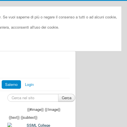
cy. Se vuoi saperne di più o negare il consenso a tutti o ad alcuni cookie,
iera, acconsenti all'uso dei cookie.
Salerno
Login
Cerca
{{#image}}
{{/image}}
{{text}}
{{subtext}}