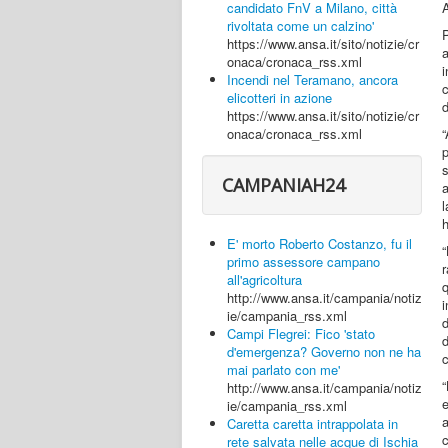
A
candidato FnV a Milano, città
rivoltata come un calzino'
P
https://www.ansa.it/sito/notizie/cr
onaca/cronaca_rss.xml
i
Incendi nel Teramano, ancora
c
elicotteri in azione
https://www.ansa.it/sito/notizie/cr
“
onaca/cronaca_rss.xml
CAMPANIAH24
a
l
h
E' morto Roberto Costanzo, fu il
primo assessore campano
r
all'agricoltura
q
http://www.ansa.it/campania/notiz
ie/campania_rss.xml
Campi Flegrei: Fico 'stato
d'emergenza? Governo non ne ha
c
mai parlato con me'
“
http://www.ansa.it/campania/notiz
ie/campania_rss.xml
Caretta caretta intrappolata in
c
rete salvata nelle acque di Ischia